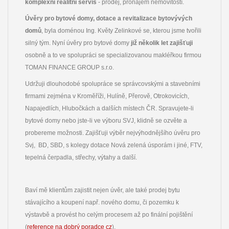
komplexní realitní servis
- prodej, pronájem nemovitostí.
Úvěry pro bytové domy, dotace a revitalizace bytovývých
domů
, byla doménou Ing. Květy Zelinkové se, kterou jsme tvořili
silný tým. Nyní úvěry pro bytové domy
již několik let zajišťuji
osobně a to ve spolupráci se specializovanou makléřkou firmou
TOMAN FINANCE GROUP s.r.o.
Udržuji dlouhodobé spolupráce se správcovskými a stavebními
firmami zejména v Kroměříži, Hulíně, Přerově, Otrokovicích,
Napajedlích, Hlubočkách a dalších místech ČR. Spravujete-li
bytové domy nebo jste-li ve výboru SVJ, klidně se ozvěte a
probereme možnosti. Zajišťuji výběr nejvýhodnějšího úvěru pro
Svj, BD, SBD, s kolegy dotace Nová zelená úsporám i jiné, FTV,
tepelná čerpadla, střechy, výtahy a další.
Baví mě klientům zajistit nejen úvěr, ale také prodej bytu
stávajícího a koupení např. nového domu, či pozemku k
výstavbě a provést ho celým procesem až po finální pojištění
(
reference na dobrý poradce cz
).