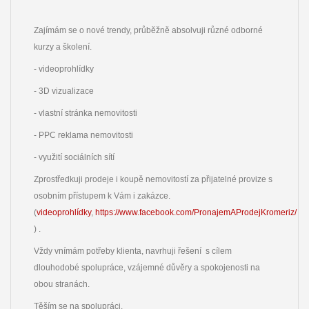
Zajímám se o nové trendy, průběžně absolvuji různé odborné
kurzy a školení.
- videoprohlídky
- 3D vizualizace
- vlastní stránka nemovitosti
- PPC reklama nemovitosti
- využití sociálních sítí
Zprostředkuji prodeje i koupě nemovitostí za přijatelné provize s
osobním přístupem k Vám i zakázce.
(
videoprohlídky
,
https://www.facebook.com/PronajemAProdejKromeriz/
) .
Vždy vnímám potřeby klienta, navrhuji řešení s cílem
dlouhodobé spolupráce, vzájemné důvěry a spokojenosti na
obou stranách.
Těším se na spolupráci.