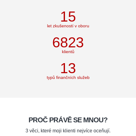
23
let zkušeností v oboru
10614
klientů
21
typů finančních služeb
PROČ PRÁVĚ SE MNOU?
3 věci, které moji klienti nejvíce oceňují.