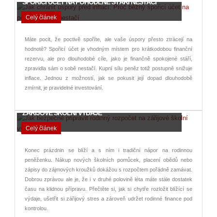
SPOŘICÍ ÚČET NA POHODLNÉ STÁŘÍ NESTAČÍ
Celý článek
Máte pocit, že poctivě spoříte, ale vaše úspory přesto ztrácejí na
hodnotě? Spořicí účet je vhodným místem pro krátkodobou finanční
rezervu, ale pro dlouhodobé cíle, jako je finančně spokojené stáří,
zpravidla sám o sobě nestačí. Kupní sílu peněz totiž postupně snižuje
inflace. Jednou z možností, jak se pokusit její dopad dlouhodobě
zmírnit, je pravidelné investování.
JAK BEZPEČNĚ PŘIPRAVIT RODINNÝ ROZPOČET NA
ZÁŘIJOVÉ ŠKOLNÍ VÝDAJE
Celý článek
Konec prázdnin se blíží a s ním i tradiční nápor na rodinnou
peněženku. Nákup nových školních pomůcek, placení obědů nebo
zápisy do zájmových kroužků dokážou s rozpočtem pořádně zamávat.
Dobrou zprávou ale je, že i v druhé polovině léta máte stále dostatek
času na klidnou přípravu. Přečtěte si, jak si chytře rozložit blížící se
výdaje, ušetřit si zářijový stres a zároveň udržet rodinné finance pod
kontrolou.