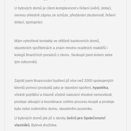
U bytových domů je cílem komplexnost v řešení úvěrů, dotací,
servisu ohledně zápisu ze schůze, předávání zkušeností, řešení
dotací, spolupráci.
Mám vytvořené kontakty ve většině bankovních domů,
stavebních spořitelnách a znám mnoho realitních makléřů i
kolegů finančních poradců z oboru. Seskupil jsem kolem sebe
tým odborníků.
Zajistil jsem financování bydlení již více než 2000 spokojených
klientů pomocí produktů jako je stavební spoření,
hypotéka
,
včetně pojištění a hlavně včetně nalezení vhodné nemovitosti,
prodeje stávající a koordinace celého procesu koupě a prodeje
bytu nebo rodinného domu, stavebního pozemku.
U bytových domů jde již o stovky
úvěrů pro Společenství
vlastníků
, Bytová družstva.