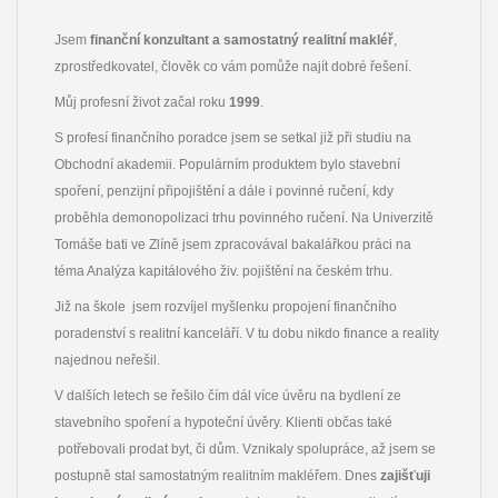
Jsem
finanční konzultant a samostatný realitní makléř
,
zprostředkovatel, člověk co vám pomůže najít dobré řešení.
Můj profesní život začal roku
1999
.
S profesí finančního poradce jsem se setkal již při studiu na
Obchodní akademii. Populárním produktem bylo stavební
spoření, penzijní připojištění a dále i povinné ručení, kdy
proběhla demonopolizaci trhu povinného ručení. Na Univerzitě
Tomáše bati ve Zlíně jsem zpracovával bakalářkou práci na
téma Analýza kapitálového živ. pojištění na českém trhu.
Již na škole jsem rozvíjel myšlenku propojení finančního
poradenství s realitní kanceláří. V tu dobu nikdo finance a reality
najednou neřešil.
V dalších letech se řešilo čím dál více úvěru na bydlení ze
stavebního spoření a hypoteční úvěry. Klienti občas také
potřebovali prodat byt, či dům. Vznikaly spolupráce, až jsem se
postupně stal samostatným realitním makléřem. Dnes
zajišťuji