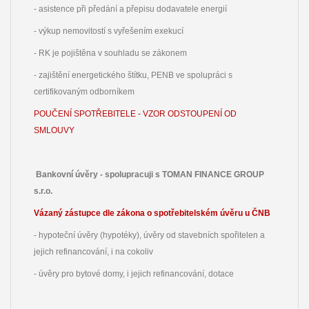
- asistence při předání a přepisu dodavatele energií
- výkup nemovitostí s vyřešením exekucí
- RK je pojištěna v souhladu se zákonem
- zajištění energetického štítku, PENB ve spolupráci s
certifikovaným odborníkem
POUČENÍ SPOTŘEBITELE - VZOR ODSTOUPENÍ OD
SMLOUVY
Bankovní úvěry - spolupracuji s TOMAN FINANCE GROUP
s.r.o.
Vázaný zástupce dle zákona o spotřebitelském úvěru u ČNB
- hypoteční úvěry (hypotéky), úvěry od stavebních spořitelen a
jejich refinancování, i na cokoliv
- úvěry pro bytové domy, i jejich refinancování, dotace