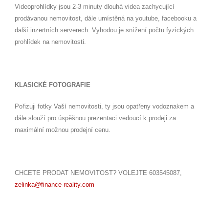
Videoprohlídky jsou 2-3 minuty dlouhá videa zachycující
prodávanou nemovitost, dále umístěná na youtube, facebooku a
další inzertních serverech. Vyhodou je snížení počtu fyzických
prohlídek na nemovitosti.
KLASICKÉ FOTOGRAFIE
Pořizuji fotky Vaší nemovitosti, ty jsou opatřeny vodoznakem a
dále slouží pro úspěšnou prezentaci vedoucí k prodeji za
maximální možnou prodejní cenu.
CHCETE PRODAT NEMOVITOST? VOLEJTE 603545087,
zelinka@finance-reality.com