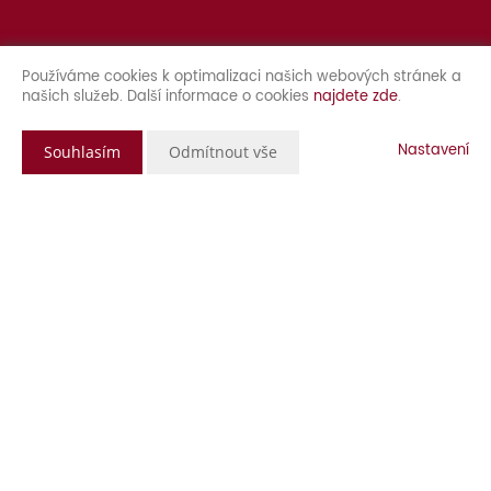
Používáme cookies k optimalizaci našich webových stránek a
našich služeb. Další informace o cookies
najdete zde
.
Nastavení
Souhlasím
Odmítnout vše
Popis nemovitosti
Nabízíme k prodeji moderní byt 2+1 v osobním vlastnictví, který
se nachází v bytovém domě bez dluhů. Tento byt prošel
kompletní rekonstrukcí, což zajišťuje komfortní a stylové bydlení.
Zděné bytové jádro (Itong) přináší vynikající akustické vlastnosti
a dlouhou životnost. V bytě je nová elektřina včetně rozvodů v
pokojích, což zaručuje bezpečnost a efektivitu.
Kuchyňská linka je vybavena plynovým sporákem, elektrickou
troubou a myčkou, což usnadňuje každodenní vaření a úklid. Na