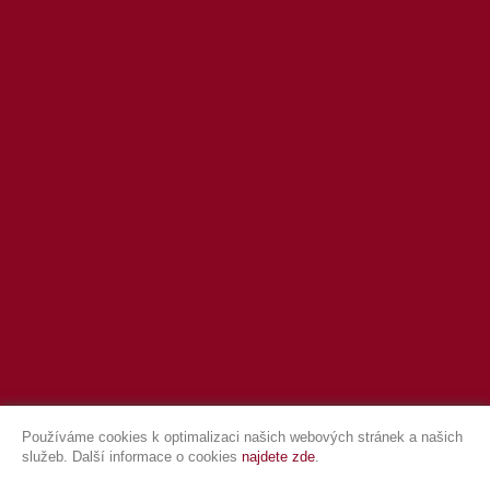
Používáme cookies k optimalizaci našich webových stránek a našich
služeb. Další informace o cookies
najdete zde
.