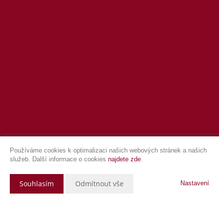
Používáme cookies k optimalizaci našich webových stránek a našich
služeb. Další informace o cookies
najdete zde
.
Souhlasím
Odmítnout vše
Nastavení