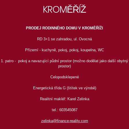
KROMĚŘÍŽ
PRODEJ RODINNÉHO DOMU V KROMĚŘÍŽI
RD 3+1 se zahradou, ul. Ovocná
Přízemí - kuchyně, pokoj, pokoj, koupelna, WC
1. patro - pokoj a navazující půdní prostor (možno dodělat jako další obytný
prostor)
Celopodsklepené
Energetická třída G (štítek ve výrobě)
Realitní makléř: Karel Zelinka
tel.: 603545087
zelinka@finance-reality.com