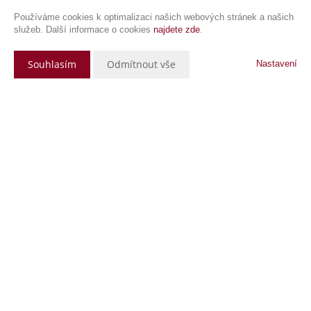
Používáme cookies k optimalizaci našich webových stránek a našich
služeb. Další informace o cookies
najdete zde
.
Souhlasím
Odmítnout vše
Nastavení
Popis nemovitosti
Nabízíme na prodej rodinný dům v Tlumačově. Dispozičně řešený jako
2+1 s možností rozšíření z navazující půdy na 3+1. V patře je pokoj a
na něj navazuje půda. Zde je možno vybudovat další obytný prostor,
např. pokoje. V přízemí je pokoj, kuchyně, WC zvlášť, koupelna. Dům
je podsklepený. Průjezdem se dostaneme na zahradu kde stojí sklad
zahradního nářadí, ale možno jednoduše upravit na garáž. Dům je
zděný. RD je obyvatelný - 1.NP v roce 2015 prošlo částečnou
rekonstrucí koupelny a WC, nové vybavení kuchyně. Jen několik let
starý je také kotel Viadrus na tuhá paliva umístěný ve sklepních
prostorách. Dům je napojen na vodu, elektřinu a kanalizaci. Plyn v
dosahu. Dům je obyvatelný. Výhodou je zahrada, klidná oblast ve
vedlejší ulici.