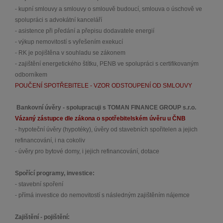
- kupní smlouvy a smlouvy o smlouvě budoucí, smlouva o úschově ve
spolupráci s advokátní kanceláří
- asistence při předání a přepisu dodavatele energií
- výkup nemovitostí s vyřešením exekucí
- RK je pojištěna v souhladu se zákonem
- zajištění energetického štítku, PENB ve spolupráci s certifikovaným
odborníkem
POUČENÍ SPOTŘEBITELE - VZOR ODSTOUPENÍ OD SMLOUVY
Bankovní úvěry - spolupracuji s TOMAN FINANCE GROUP s.r.o.
Vázaný zástupce dle zákona o spotřebitelském úvěru u ČNB
- hypoteční úvěry (hypotéky), úvěry od stavebních spořitelen a jejich
refinancování, i na cokoliv
- úvěry pro bytové domy, i jejich refinancování, dotace
Spořící programy, investice:
- stavební spoření
- přímá investice do nemovitostí s následným zajištěním nájemce
Zajištění - pojištění: