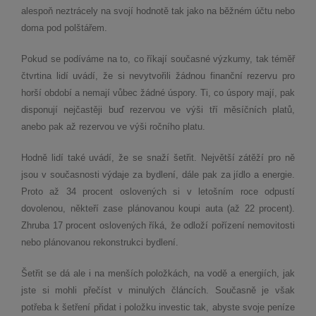
alespoň neztrácely na svojí hodnotě tak jako na běžném účtu nebo
doma pod polštářem.
Pokud se podíváme na to, co říkají současné výzkumy, tak téměř
čtvrtina lidí uvádí, že si nevytvořili žádnou finanční rezervu pro
horší období a nemají vůbec žádné úspory. Ti, co úspory mají, pak
disponují nejčastěji buď rezervou ve výši tří měsíčních platů,
anebo pak až rezervou ve výši ročního platu.
Hodně lidí také uvádí, že se snaží šetřit. Největší zátěží pro ně
jsou v současnosti výdaje za bydlení, dále pak za jídlo a energie.
Proto až 34 procent oslovených si v letošním roce odpustí
dovolenou, někteří zase plánovanou koupi auta (až 22 procent).
Zhruba 17 procent oslovených říká, že odloží pořízení nemovitosti
nebo plánovanou rekonstrukci bydlení.
Šetřit se dá ale i na menších položkách, na vodě a energiích, jak
jste si mohli přečíst v minulých článcích. Současně je však
potřeba k šetření přidat i položku investic tak, abyste svoje peníze