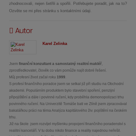
zhodnocovali, nejen šetřili a spořili. Potřebujete poradit, jak na to?
Ozvěte se mi přes stránku s kontaktními údaji.
Autor
Karel Zelinka
Jsem
finanční konzultant a samostatný realitní makléř
,
zprostředkovatel, člověk co vám pomůže najít dobré řešení.
Můj profesní život začal roku
1999
.
S profesí finančního poradce jsem se setkal již při studiu na Obchodní
akademii. Populárním produktem bylo stavební spoření, penzijní
připojištění a dále i povinné ručení, kdy proběhla demonopolizaci trhu
povinného ručení. Na Univerzitě Tomáše bati ve Zlíně jsem zpracovával
bakalářkou práci na téma Analýza kapitálového živ. pojištění na českém
trhu.
Již na škole jsem rozvíjel myšlenku propojení finančního poradenství s
realitní kanceláří. V tu dobu nikdo finance a reality najednou neřešil.