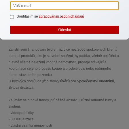
ohledně zápisu ze schůze, předávání zkušeností, řešení dotací,
spolupráci.
Souhlasím se
zpracováním osobních údajů
Mám vytvořené kontakty ve většině bankovních domů, stavebních
Odeslat
spořitelnách a znám mnoho realitních makléřů i kolegů finančních
poradců z oboru. Seskupil jsem kolem sebe tým odborníků.
Zajistil jsem financování bydlení již více než 2000 spokojených klientů
pomocí produktů jako je stavební spoření,
hypotéka
, včetně pojištění a
hlavně včetně nalezení vhodné nemovitosti, prodeje stávající a
koordinace celého procesu koupě a prodeje bytu nebo rodinného
domu, stavebního pozemku.
U bytových domů jde již o stovky
úvěrů pro Společenství vlastníků
,
Bytová družstva.
Zajímám se o nové trendy, průběžně absolvuji různé odborné kurzy a
školení.
- videoprohlídky
- 3D vizualizace
- vlastní stránka nemovitosti