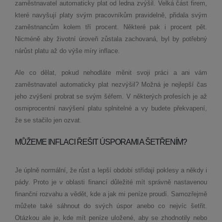
zaměstnavatel automaticky plat od ledna zvýšil. Velká část firem,
které navyšují platy svým pracovníkům pravidelně, přidala svým
zaměstnancům kolem tří procent. Některé pak i procent pět.
Nicméně aby životní úroveň zůstala zachovaná, byl by potřebný
nárůst platu až do výše míry inflace.
Ale co dělat, pokud nehodláte měnit svoji práci a ani vám
zaměstnavatel automaticky plat nezvýšil? Možná je nejlepší čas
jeho zvýšení probrat se svým šéfem. V některých profesích je až
osmiprocentní navýšení platu splnitelné a vy budete překvapení,
že se stačilo jen ozvat.
MŮŽEME INFLACI ŘEŠIT ÚSPORAMI A ŠETŘENÍM?
Je úplně normální, že růst a lepší období střídají poklesy a někdy i
pády. Proto je v oblasti financí důležité mít správně nastavenou
finanční rozvahu a vědět, kde a jak mi peníze proudí. Samozřejmě
můžete také sáhnout do svých úspor anebo co nejvíc šetřit.
Otázkou ale je, kde mít peníze uložené, aby se zhodnotily nebo