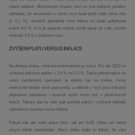
všech pádech. Ministerstvo financí sice ve své lednové predikci
odhaduje, že ekonomika v tomto roce bude ještě stále lehce růst
(o 3,1 %), nicméně průměrná míra inflace se bude pohybovat
kolem 8,5 %. A to je opravdu citelný rozdíl oproti už i tak vysoké
hodnotě 3,8 % v loňském roce.
ZVÝŠENÍ PLATU VERSUS INFLACE
Na druhou stranu, míra nezaměstnanosti je nízká. Pro rok 2022 se
očekává dokonce pokles z 2,8 % na 2,5 %. Takže pokud nejste ve
svém zaměstnání spokojení, je ideální čas na změnu. Firmy
intenzivně hledají nové pracovníky a některé z nich jsou dokonce
připravené nabídnout i výrazně vyšší mzdy než v předchozích
letech. Takový plat by vám pak pomohl pokrýt i zvýšené náklady
způsobené vysokou mírou inflace.
Pokud vás ale vaše práce baví, tak jen kvůli inflaci asi nemá
smysl měnit zaměstnání. Navíc třeba máte to štěstí, že vám