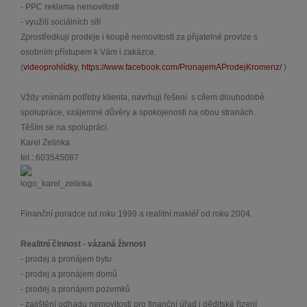
- PPC reklama nemovitosti
- využití sociálních sítí
Zprostředkuji prodeje i koupě nemovitostí za přijatelné provize s
osobním přístupem k Vám i zakázce.
(
videoprohlídky
,
https://www.facebook.com/PronajemAProdejKromeriz/
)
.
Vždy vnímám potřeby klienta, navrhuji řešení s cílem dlouhodobé
spolupráce, vzájemné důvěry a spokojenosti na obou stranách.
Těším se na spolupráci.
Karel Zelinka
tel.: 603545087
Finanční poradce od roku 1999 a realitní makléř od roku 2004.
Realitní činnost - vázaná živnost
- prodej a pronájem bytu
- prodej a pronájem domů
- prodej a pronájem pozemků
- zajištění odhadu nemovitosti pro finanční úřad i děditské řizení