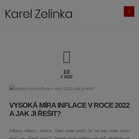
Karel Zelinka
10
2 2022
VYSOKÁ MÍRA INFLACE V ROCE 2022
A JAK JI ŘEŠIT?
Inflace, inflace, inflace. Také máte pocit, že na vás tohle slovo
útočí ze všech stran? Prostě téma inflace se teď skloňuje ve