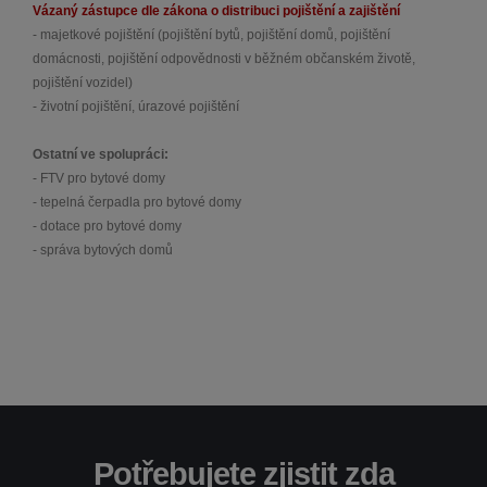
Vázaný zástupce dle zákona o distribuci pojištění a zajištění
- majetkové pojištění (pojištění bytů, pojištění domů, pojištění
domácnosti, pojištění odpovědnosti v běžném občanském životě,
pojištění vozidel)
- životní pojištění, úrazové pojištění
Ostatní ve spolupráci:
- FTV pro bytové domy
- tepelná čerpadla pro bytové domy
- dotace pro bytové domy
- správa bytových domů
Potřebujete zjistit zda