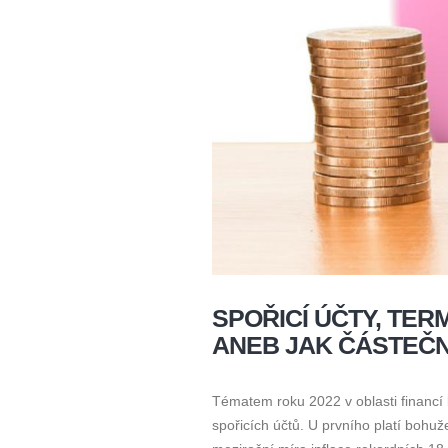
SPOŘICÍ ÚČTY, TER
ANEB JAK ČÁSTEČN
Tématem roku 2022 v oblasti financí 
spořicích účtů. U prvního platí bohuž