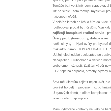
spoření, penzijní připojištění a dále i p
Tomáše bati ve Zlíně jsem zpracovával b
Již na škole jsem rozvíjel myšlenku propo
najednou neřešil.
V dalších letech se řešilo čím dál více 
potřebovali prodat byt, či dům. Vznika
zajišťuji komplexní realitní servis
- pr
Úvěry pro bytové domy, dotace a revi
tvořili silný tým. Nyní úvěry pro bytové
makléřkou firmou TOMAN FINANCE GRO
Udržuji dlouhodobé spolupráce se správ
Napajedlích, Hlubočkách a dalších míste
probereme možnosti. Zajišťuji výběr nej
FTV, tepelná čerpadla, střechy, výtahy a
Baví mě klientům zajistit nejen úvěr, a
provést ho celým procesem až po finální 
U bytových domů je cílem komplexnost v
řešení dotací, spolupráci.
Mám vytvořené kontakty ve většině bank