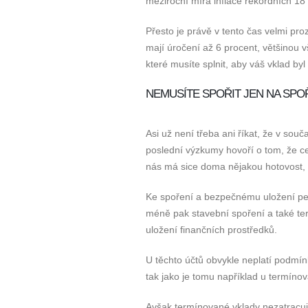
meziroční míra inflace rekordních 18
Přesto je právě v tento čas velmi pr
mají úročení až 6 procent, většinou 
které musíte splnit, aby váš vklad b
NEMUSÍTE SPOŘIT JEN NA SPO
Asi už není třeba ani říkat, že v sou
poslední výzkumy hovoří o tom, že c
nás má sice doma nějakou hotovost, a
Ke spoření a bezpečnému uložení pen
méně pak stavební spoření a také ter
uložení finančních prostředků.
U těchto účtů obvykle neplatí podmínk
tak jako je tomu například u termíno
Avšak termínované vklady nezatracujt