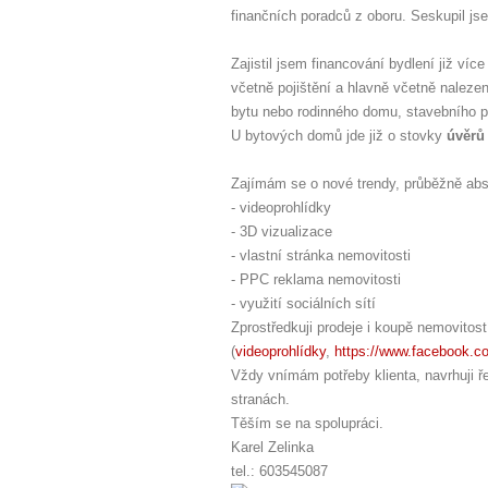
finančních poradců z oboru. Seskupil j
Zajistil jsem financování bydlení již ví
včetně pojištění a hlavně včetně naleze
bytu nebo rodinného domu, stavebního 
U bytových domů jde již o stovky
úvěrů
Zajímám se o nové trendy, průběžně abs
- videoprohlídky
- 3D vizualizace
- vlastní stránka nemovitosti
- PPC reklama nemovitosti
- využití sociálních sítí
Zprostředkuji prodeje i koupě nemovitos
(
videoprohlídky
,
https://www.facebook.c
Vždy vnímám potřeby klienta, navrhuji 
stranách.
Těším se na spolupráci.
Karel Zelinka
tel.: 603545087