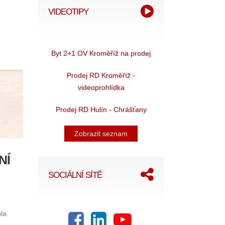
VIDEOTIPY
Byt 2+1 OV Kroměříž na prodej
Prodej RD Kroměříž -
videoprohlídka
Prodej RD Hulín - Chrášťany
Zobrazit seznam
NÍ
SOCIÁLNÍ SÍTĚ
hla