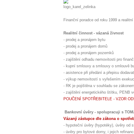
Finanční poradce od roku 1999 a realitní
Realitní činnost - vázaná živnost
- prodej a pronájem bytu
- prodej a pronájem domů
- prodej a pronájem pozemků
- zajištění odhadu nemovitosti pro finanč
- kupní smlouvy a smlouvy o smlouvě bu
- asistence při předání a přepisu dodavat
- výkup nemovitostí s vyřešením exekuc
- RK je pojištěna v souhladu se zákone
- zajištění energetického štítku, PENB 
POUČENÍ SPOTŘEBITELE - VZOR O
Bankovní úvěry - spolupracuji s TO
Vázaný zástupce dle zákona o spotře
- hypoteční úvěry (hypotéky), úvěry od st
- úvěry pro bytové domy, i jejich refina