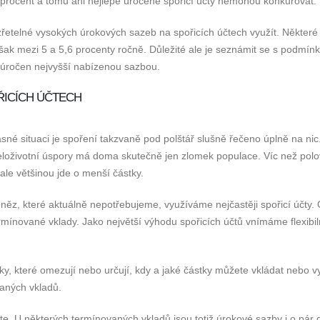
 procent a tomu ani nejlépe úročené spořicí účty nemohou konkurovat.
ozřetelné vysokých úrokových sazeb na spořicích účtech využít. Některé 
však mezi 5 a 5,6 procenty ročně. Důležité ale je seznámit se s podmín
yl úročen nejvyšší nabízenou sazbou.
ŘICÍCH ÚČTECH
časné situaci je spoření takzvaně pod polštář slušně řečeno úplně na nic
eloživotní úspory má doma skutečně jen zlomek populace. Víc než polo
le většinou jde o menší částky.
ěz, které aktuálně nepotřebujeme, využíváme nejčastěji spořicí účty.
mínované vklady. Jako největší výhodu spořicích účtů vnímáme flexibil
y, které omezují nebo určují, kdy a jaké částky můžete vkládat nebo vy
vaných vkladů.
e. U některých termínovaných vkladů jsou totiž úrokové sazby i o pár 