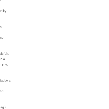
ě
ality
es
sme
vicích,
te a
 jiné,
stavbě a
stí,
legů