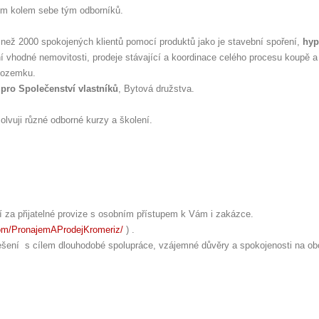
sem kolem sebe tým odborníků.
ce než 2000 spokojených klientů pomocí produktů jako je stavební spoření,
hyp
ní vhodné nemovitosti, prodeje stávající a koordinace celého procesu koupě a
pozemku.
 pro Společenství vlastníků
, Bytová družstva.
olvuji různé odborné kurzy a školení.
tí za přijatelné provize s osobním přístupem k Vám i zakázce.
om/PronajemAProdejKromeriz/
) .
řešení s cílem dlouhodobé spolupráce, vzájemné důvěry a spokojenosti na ob