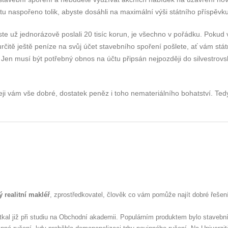
účtu naspořeno tolik, abyste dosáhli na maximální výši státního příspěvku
ste už jednorázově poslali 20 tisíc korun, je všechno v pořádku. Pokud
čitě ještě peníze na svůj účet stavebního spoření pošlete, ať vám stát
Jen musí být potřebný obnos na účtu připsán nejpozději do silvestrovs
eji vám vše dobré, dostatek peněz i toho nemateriálního bohatství. Tedy
 realitní makléř
, zprostředkovatel, člověk co vám pomůže najít dobré řešen
tkal již při studiu na Obchodní akademii. Populárním produktem bylo stavebn