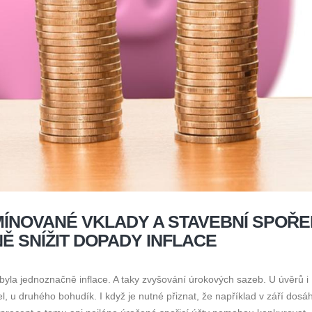
MÍNOVANÉ VKLADY A STAVEBNÍ SPOŘE
Ě SNÍŽIT DOPADY INFLACE
byla jednoznačně inflace. A taky zvyšování úrokových sazeb. U úvěrů i
el, u druhého bohudík. I když je nutné přiznat, že například v září dosá