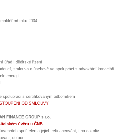
 makléř od roku 2004.
ní úřad i děditské řizení
doucí, smlouva o úschově ve spolupráci s advokátní kanceláří
ele energií
í
m
ve spolupráci s certifikovaným odborníkem
DSTOUPENÍ OD SMLOUVY
MAN FINANCE GROUP s.r.o.
bitelském úvěru u ČNB
avebních spořitelen a jejich refinancování, i na cokoliv
ncování, dotace