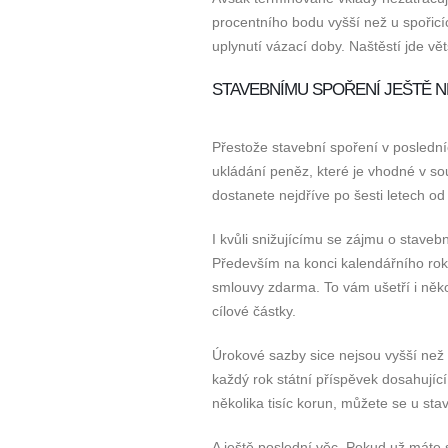
procentního bodu vyšší než u spořicí
uplynutí vázací doby. Naštěstí jde vět
STAVEBNÍMU SPOŘENÍ JEŠTĚ 
Přestože stavební spoření v posledn
ukládání peněz, které je vhodné v so
dostanete nejdříve po šesti letech o
I kvůli snižujícímu se zájmu o staveb
Především na konci kalendářního roku
smlouvy zdarma. To vám ušetří i někol
cílové částky.
Úrokové sazby sice nejsou vyšší než 
každý rok státní příspěvek dosahují
několika tisíc korun, můžete se u sta
A ještě poslední věc. Pokud už máte