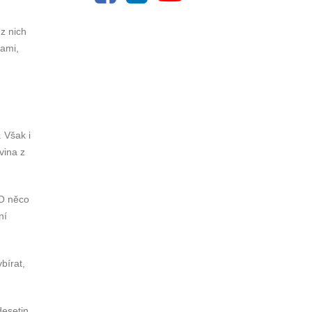
z nich
kami,
. Však i
vina z
 O něco
ní
bírat,
desetin