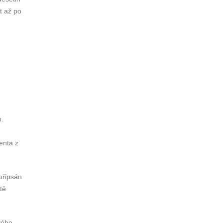
t až po
m.
enta z
připsán
tě
vého,