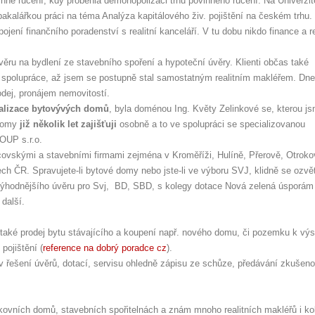
ovinné ručení, kdy proběhla demonopolizaci trhu povinného ručení. Na Univerzit
akalářkou práci na téma Analýza kapitálového živ. pojištění na českém trhu.
jení finančního poradenství s realitní kanceláří. V tu dobu nikdo finance a re
úvěru na bydlení ze stavebního spoření a hypoteční úvěry. Klienti občas také
ly spolupráce, až jsem se postupně stal samostatným realitním makléřem. Dn
odej, pronájem nemovitostí.
talizace bytovývých domů
, byla doménou Ing. Květy Zelinkové se, kterou j
 domy
již několik let zajišťuji
osobně a to ve spolupráci se specializovanou
UP s.r.o.
covskými a stavebními firmami zejména v Kroměříži, Hulíně, Přerově, Otroko
ch ČR. Spravujete-li bytové domy nebo jste-li ve výboru SVJ, klidně se ozvě
výhodnějšího úvěru pro Svj, BD, SBD, s kolegy dotace Nová zelená úsporám i
 další.
le také prodej bytu stávajícího a koupení např. nového domu, či pozemku k vý
pojištění (
reference na dobrý poradce cz
).
 řešení úvěrů, dotací, servisu ohledně zápisu ze schůze, předávání zkušeno
ovních domů, stavebních spořitelnách a znám mnoho realitních makléřů i ko