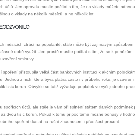
ch účtů. Jen opravdu musíte počítat s tím, že na vklady můžete sáhnou
šinou o vklady na několik měsíců, a ne několik let.
NEODZVONILO
ích měsících ztrácí na popularitě, stále může být zajímavým způsobem
učasné době využít. Jen prostě musíte počítat s tím, že se k penězům
d uzavření smlouvy.
ní spoření přistoupila velká část bankovních institucí k akčním pobídká
. Jednou z nich, která bývá platná často i v průběhu roku, je uzavření
ik tisíc korun. Obvykle se totiž vyžaduje poplatek ve výši jednoho proc
u spořicích účtů, ale stále je vám při splnění státem daných podmínek 
cí až dvou tisíc korun. Pokud k tomu připočítáme možné bonusy v hodno
vebního spoření dostat na roční zhodnocení i přes šest procent.
 stavební spoření a nebudete využívat akčních nabídek na uzavření no