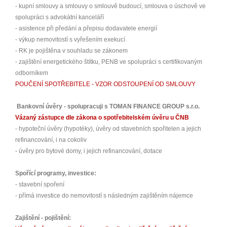
- kupní smlouvy a smlouvy o smlouvě budoucí, smlouva o úschově ve
spolupráci s advokátní kanceláří
- asistence při předání a přepisu dodavatele energií
- výkup nemovitostí s vyřešením exekucí
- RK je pojištěna v souhladu se zákonem
- zajištění energetického štítku, PENB ve spolupráci s certifikovaným
odborníkem
POUČENÍ SPOTŘEBITELE - VZOR ODSTOUPENÍ OD SMLOUVY
Bankovní úvěry - spolupracuji s TOMAN FINANCE GROUP s.r.o.
Vázaný zástupce dle zákona o spotřebitelském úvěru u ČNB
- hypoteční úvěry (hypotéky), úvěry od stavebních spořitelen a jejich
refinancování, i na cokoliv
- úvěry pro bytové domy, i jejich refinancování, dotace
Spořící programy, investice:
- stavební spoření
- přímá investice do nemovitostí s následným zajištěním nájemce
Zajištění - pojištění: