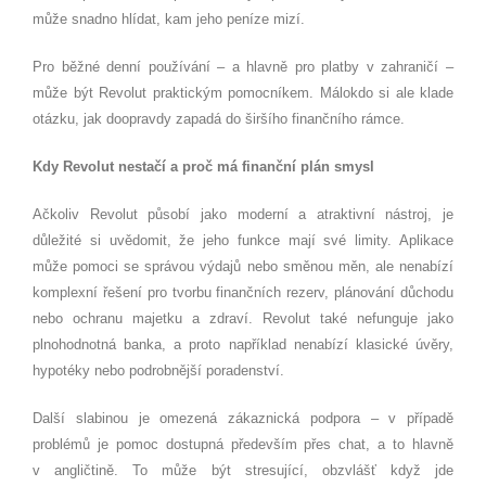
může snadno hlídat, kam jeho peníze mizí.
Pro běžné denní používání – a hlavně pro platby v zahraničí –
může být Revolut praktickým pomocníkem. Málokdo si ale klade
otázku, jak doopravdy zapadá do širšího finančního rámce.
Kdy Revolut nestačí a proč má finanční plán smysl
Ačkoliv Revolut působí jako moderní a atraktivní nástroj, je
důležité si uvědomit, že jeho funkce mají své limity. Aplikace
může pomoci se správou výdajů nebo směnou měn, ale nenabízí
komplexní řešení pro tvorbu finančních rezerv, plánování důchodu
nebo ochranu majetku a zdraví. Revolut také nefunguje jako
plnohodnotná banka, a proto například nenabízí klasické úvěry,
hypotéky nebo podrobnější poradenství.
Další slabinou je omezená zákaznická podpora – v případě
problémů je pomoc dostupná především přes chat, a to hlavně
v angličtině. To může být stresující, obzvlášť když jde