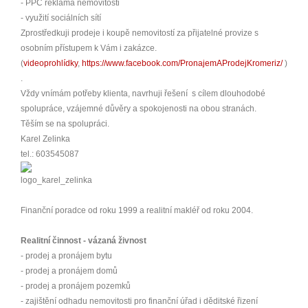
- PPC reklama nemovitosti
- využití sociálních sítí
Zprostředkuji prodeje i koupě nemovitostí za přijatelné provize s
osobním přístupem k Vám i zakázce.
(
videoprohlídky
,
https://www.facebook.com/PronajemAProdejKromeriz/
)
.
Vždy vnímám potřeby klienta, navrhuji řešení s cílem dlouhodobé
spolupráce, vzájemné důvěry a spokojenosti na obou stranách.
Těším se na spolupráci.
Karel Zelinka
tel.: 603545087
Finanční poradce od roku 1999 a realitní makléř od roku 2004.
Realitní činnost - vázaná živnost
- prodej a pronájem bytu
- prodej a pronájem domů
- prodej a pronájem pozemků
- zajištění odhadu nemovitosti pro finanční úřad i děditské řizení