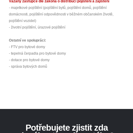
Vázaný zástupce dle zákona o distribuci pojištění a zajištění
- majetkové pojištění (pojištění bytů, pojištění domů, pojištění
domácnosti, pojištění odpovědnosti v běžném občanském životě,
pojištění vozidel)
- životní pojištění, úrazové pojištění
Ostatní ve spolupráci:
- FTV pro bytové domy
- tepelná čerpadla pro bytové domy
- dotace pro bytové domy
- správa bytových domů
Potřebujete zjistit zda