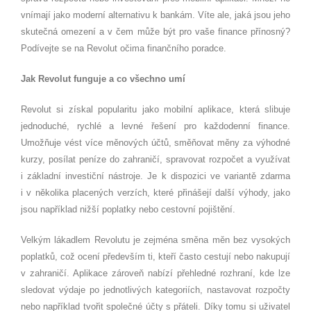
vnímají jako moderní alternativu k bankám. Víte ale, jaká jsou jeho
skutečná omezení a v čem může být pro vaše finance přínosný?
Podívejte se na Revolut očima finančního poradce.
Jak Revolut funguje a co všechno umí
Revolut si získal popularitu jako mobilní aplikace, která slibuje
jednoduché, rychlé a levné řešení pro každodenní finance.
Umožňuje vést více měnových účtů, směňovat měny za výhodné
kurzy, posílat peníze do zahraničí, spravovat rozpočet a využívat
i základní investiční nástroje. Je k dispozici ve variantě zdarma
i v několika placených verzích, které přinášejí další výhody, jako
jsou například nižší poplatky nebo cestovní pojištění.
Velkým lákadlem Revolutu je zejména směna měn bez vysokých
poplatků, což ocení především ti, kteří často cestují nebo nakupují
v zahraničí. Aplikace zároveň nabízí přehledné rozhraní, kde lze
sledovat výdaje po jednotlivých kategoriích, nastavovat rozpočty
nebo například tvořit společné účty s přáteli. Díky tomu si uživatel