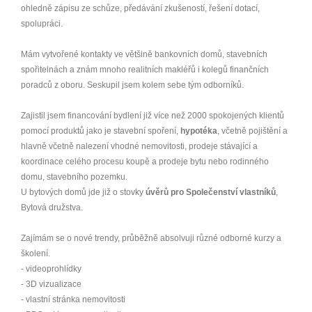
ohledně zápisu ze schůze, předávání zkušeností, řešení dotací,
spolupráci.
Mám vytvořené kontakty ve většině bankovních domů, stavebních
spořitelnách a znám mnoho realitních makléřů i kolegů finančních
poradců z oboru. Seskupil jsem kolem sebe tým odborníků.
Zajistil jsem financování bydlení již více než 2000 spokojených klientů
pomocí produktů jako je stavební spoření,
hypotéka
, včetně pojištění a
hlavně včetně nalezení vhodné nemovitosti, prodeje stávající a
koordinace celého procesu koupě a prodeje bytu nebo rodinného
domu, stavebního pozemku.
U bytových domů jde již o stovky
úvěrů pro Společenství vlastníků
,
Bytová družstva.
Zajímám se o nové trendy, průběžně absolvuji různé odborné kurzy a
školení.
- videoprohlídky
- 3D vizualizace
- vlastní stránka nemovitosti