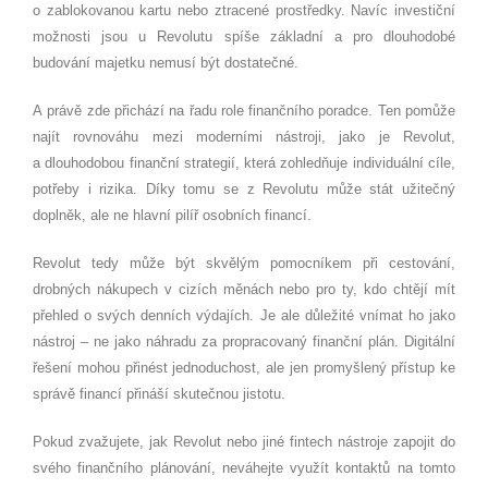
o zablokovanou kartu nebo ztracené prostředky. Navíc investiční
možnosti jsou u Revolutu spíše základní a pro dlouhodobé
budování majetku nemusí být dostatečné.
A právě zde přichází na řadu role finančního poradce. Ten pomůže
najít rovnováhu mezi moderními nástroji, jako je Revolut,
a dlouhodobou finanční strategií, která zohledňuje individuální cíle,
potřeby i rizika. Díky tomu se z Revolutu může stát užitečný
doplněk, ale ne hlavní pilíř osobních financí.
Revolut tedy může být skvělým pomocníkem při cestování,
drobných nákupech v cizích měnách nebo pro ty, kdo chtějí mít
přehled o svých denních výdajích. Je ale důležité vnímat ho jako
nástroj – ne jako náhradu za propracovaný finanční plán. Digitální
řešení mohou přinést jednoduchost, ale jen promyšlený přístup ke
správě financí přináší skutečnou jistotu.
Pokud zvažujete, jak Revolut nebo jiné fintech nástroje zapojit do
svého finančního plánování, neváhejte využít kontaktů na tomto