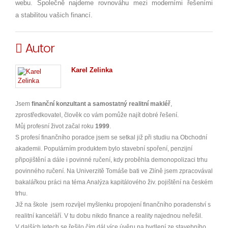
webu. Společně najdeme rovnováhu mezi moderními řešeními
a stabilitou vašich financí.
Autor
Karel Zelinka
Jsem
finanční konzultant a samostatný realitní makléř
,
zprostředkovatel, člověk co vám pomůže najít dobré řešení.
Můj profesní život začal roku
1999
.
S profesí finančního poradce jsem se setkal již při studiu na Obchodní
akademii. Populárním produktem bylo stavební spoření, penzijní
připojištění a dále i povinné ručení, kdy proběhla demonopolizaci trhu
povinného ručení. Na Univerzitě Tomáše bati ve Zlíně jsem zpracovával
bakalářkou práci na téma Analýza kapitálového živ. pojištění na českém
trhu.
Již na škole jsem rozvíjel myšlenku propojení finančního poradenství s
realitní kanceláří. V tu dobu nikdo finance a reality najednou neřešil.
V dalších letech se řešilo čím dál více úvěru na bydlení ze stavebního