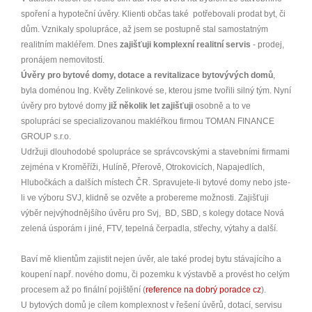
spoření a hypoteční úvěry. Klienti občas také potřebovali prodat byt, či
dům. Vznikaly spolupráce, až jsem se postupně stal samostatným
realitním makléřem. Dnes
zajišťuji komplexní realitní servis
- prodej,
pronájem nemovitostí.
Úvěry pro bytové domy, dotace a revitalizace bytovývých domů
,
byla doménou Ing. Květy Zelinkové se, kterou jsme tvořili silný tým. Nyní
úvěry pro bytové domy
již několik let zajišťuji
osobně a to ve
spolupráci se specializovanou makléřkou firmou TOMAN FINANCE
GROUP s.r.o.
Udržuji dlouhodobé spolupráce se správcovskými a stavebními firmami
zejména v Kroměříži, Hulíně, Přerově, Otrokovicích, Napajedlích,
Hlubočkách a dalších místech ČR. Spravujete-li bytové domy nebo jste-
li ve výboru SVJ, klidně se ozvěte a probereme možnosti. Zajišťuji
výběr nejvýhodnějšího úvěru pro Svj, BD, SBD, s kolegy dotace Nová
zelená úsporám i jiné, FTV, tepelná čerpadla, střechy, výtahy a další.
Baví mě klientům zajistit nejen úvěr, ale také prodej bytu stávajícího a
koupení např. nového domu, či pozemku k výstavbě a provést ho celým
procesem až po finální pojištění (
reference na dobrý poradce cz
).
U bytových domů je cílem komplexnost v řešení úvěrů, dotací, servisu