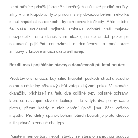
Letní měsíce přinášejí kromě slunečných dnů také prudké bouřky,
silný vítr a krupobití. Tyto přírodní živly dokážou během několika
minut napáchat na domech i bytech obrovské škody. Máte jistotu,
že vaše současná pojistná smlouva ochrání váš majetek
i rozpočet? Tento článek vám ukáže, na co si dát pozor při
nastavení pojištění nemovitosti a domácnosti a proč staré
smlouvy v krizové situaci často selhávají.
Rozdíl mezi pojištěním stavby a domácnosti při letní bouřce
Představte si situaci, kdy silné krupobití poškodí střechu vašeho
domu a následný přívalový déšť zatopí obývací pokoj. V takovém
okamžiku přicházejí na řadu dva odlišné typy pojistné ochrany,
které se navzájem skvěle doplňují. Lidé si tyto dva pojmy často
pletou, přitom každý z nich chrání úplně jinou část vašeho
majetku. Pro klidný spánek během letních bouřek je proto klíčové
mít správně sjednané oba typy.
Pojištění nemovitosti neboli stavby se stará o samotnou budovu