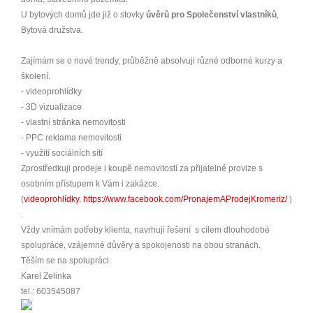
U bytových domů jde již o stovky
úvěrů pro Společenství vlastníků
,
Bytová družstva.
Zajímám se o nové trendy, průběžně absolvuji různé odborné kurzy a
školení.
- videoprohlídky
- 3D vizualizace
- vlastní stránka nemovitosti
- PPC reklama nemovitosti
- využití sociálních sítí
Zprostředkuji prodeje i koupě nemovitostí za přijatelné provize s
osobním přístupem k Vám i zakázce.
(
videoprohlídky
,
https://www.facebook.com/PronajemAProdejKromeriz/
)
.
Vždy vnímám potřeby klienta, navrhuji řešení s cílem dlouhodobé
spolupráce, vzájemné důvěry a spokojenosti na obou stranách.
Těším se na spolupráci.
Karel Zelinka
tel.: 603545087