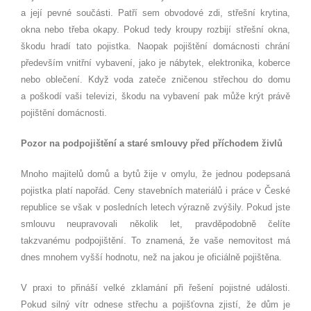
a její pevné součásti. Patří sem obvodové zdi, střešní krytina,
okna nebo třeba okapy. Pokud tedy kroupy rozbijí střešní okna,
škodu hradí tato pojistka. Naopak pojištění domácnosti chrání
především vnitřní vybavení, jako je nábytek, elektronika, koberce
nebo oblečení. Když voda zateče zničenou střechou do domu
a poškodí vaši televizi, škodu na vybavení pak může krýt právě
pojištění domácnosti.
Pozor na podpojištění a staré smlouvy před příchodem živlů
Mnoho majitelů domů a bytů žije v omylu, že jednou podepsaná
pojistka platí napořád. Ceny stavebních materiálů i práce v České
republice se však v posledních letech výrazně zvýšily. Pokud jste
smlouvu neupravovali několik let, pravděpodobně čelíte
takzvanému podpojištění. To znamená, že vaše nemovitost má
dnes mnohem vyšší hodnotu, než na jakou je oficiálně pojištěna.
V praxi to přináší velké zklamání při řešení pojistné události.
Pokud silný vítr odnese střechu a pojišťovna zjistí, že dům je