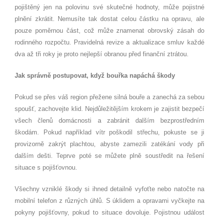
pojištěný jen na polovinu své skutečné hodnoty, může pojistné
plnění zkrátit. Nemusíte tak dostat celou částku na opravu, ale
pouze poměrnou část, což může znamenat obrovský zásah do
rodinného rozpočtu. Pravidelná revize a aktualizace smluv každé
dva až tři roky je proto nejlepší obranou před finanční ztrátou.
Jak správně postupovat, když bouřka napáchá škody
Pokud se přes váš region přežene silná bouře a zanechá za sebou
spoušť, zachovejte klid. Nejdůležitějším krokem je zajistit bezpečí
všech členů domácnosti a zabránit dalším bezprostředním
škodám. Pokud například vítr poškodil střechu, pokuste se ji
provizorně zakrýt plachtou, abyste zamezili zatékání vody při
dalším dešti. Teprve poté se můžete plně soustředit na řešení
situace s pojišťovnou.
Všechny vzniklé škody si ihned detailně vyfoťte nebo natočte na
mobilní telefon z různých úhlů. S úklidem a opravami vyčkejte na
pokyny pojišťovny, pokud to situace dovoluje. Pojistnou událost