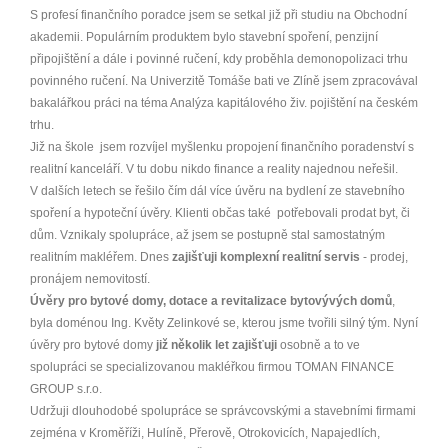
S profesí finančního poradce jsem se setkal již při studiu na Obchodní
akademii. Populárním produktem bylo stavební spoření, penzijní
připojištění a dále i povinné ručení, kdy proběhla demonopolizaci trhu
povinného ručení. Na Univerzitě Tomáše bati ve Zlíně jsem zpracovával
bakalářkou práci na téma Analýza kapitálového živ. pojištění na českém
trhu.
Již na škole jsem rozvíjel myšlenku propojení finančního poradenství s
realitní kanceláří. V tu dobu nikdo finance a reality najednou neřešil.
V dalších letech se řešilo čím dál více úvěru na bydlení ze stavebního
spoření a hypoteční úvěry. Klienti občas také potřebovali prodat byt, či
dům. Vznikaly spolupráce, až jsem se postupně stal samostatným
realitním makléřem. Dnes
zajišťuji komplexní realitní servis
- prodej,
pronájem nemovitostí.
Úvěry pro bytové domy, dotace a revitalizace bytovývých domů
,
byla doménou Ing. Květy Zelinkové se, kterou jsme tvořili silný tým. Nyní
úvěry pro bytové domy
již několik let zajišťuji
osobně a to ve
spolupráci se specializovanou makléřkou firmou TOMAN FINANCE
GROUP s.r.o.
Udržuji dlouhodobé spolupráce se správcovskými a stavebními firmami
zejména v Kroměříži, Hulíně, Přerově, Otrokovicích, Napajedlích,