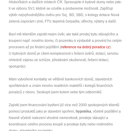
Hlubočkách a dalších místech ČR. Spravujete-li bytové domy nebo jste-
li ve výboru SVJ, klidně se ozvěte a probereme možnosti. Zajišťuji
výběr nejvýhodnějšího úvěru pro Svj, BD, SBD, s kolegy dotace Nová
zelená úsporám i jiné, FTV, tepelná čerpadla, střechy, výtahy a další.
Baví mě klientům zajistit nejen úvěr, ale také prodej bytu stávajícího a
koupení např. nového domu, či pozemku k výstavbě a provést ho celým
procesem až po finální pojištění (
reference na dobrý poradce cz
).
U bytových domů je cílem komplexnost v řešení úvěrů, dotací, servisu
ohledně zápisu ze schůze, předávání zkušeností, řešení dotací,
spolupráci.
Mám vytvořené kontakty ve většině bankovních domů, stavebních
spořitelnách a znám mnoho realitních makléřů i kolegů finančních
poradců z oboru. Seskupil jsem kolem sebe tým odborníků.
Zajistil jsem financování bydlení již více než 2000 spokojených klientů
pomocí produktů jako je stavební spoření,
hypotéka
, včetně pojištění a
hlavně včetně nalezení vhodné nemovitosti, prodeje stávající a
koordinace celého procesu koupě a prodeje bytu nebo rodinného
domu, stavebního pozemku.