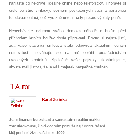
nahlaste co nejdříve, ideálně online nebo telefonicky. Připravte si
číslo pojistné smlouvy, seznam poškozených věcí a pořízenou
fotodokumentaci, což výrazně urychlí celý proces výplaty peněz.
Nenechávejte ochranu svého domova náhodě a buďte před
příchodem letních bouřek dobře připraveni. Pokud si nejste jistí,
zda vaše stávající smlouva stále odpovídá aktuálním cenám
nemovitostí, neváhejte se na mě obrátit prostřednictvím
uvedených kontaktů. Společně vaše pojistky zkontrolujeme,
abyste měli jistotu, že je váš majetek bezpečně chráněn.
Autor
Karel Zelinka
Jsem
finanční konzultant a samostatný realitní makléř
,
zprostředkovatel, člověk co vám pomůže najít dobré řešení.
Můj profesní život začal roku
1999
.