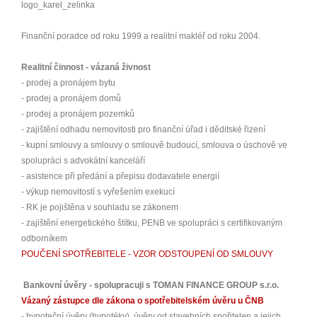
Finanční poradce od roku 1999 a realitní makléř od roku 2004.
Realitní činnost - vázaná živnost
- prodej a pronájem bytu
- prodej a pronájem domů
- prodej a pronájem pozemků
- zajištění odhadu nemovitosti pro finanční úřad i děditské řizení
- kupní smlouvy a smlouvy o smlouvě budoucí, smlouva o úschově ve
spolupráci s advokátní kanceláří
- asistence při předání a přepisu dodavatele energií
- výkup nemovitostí s vyřešením exekucí
- RK je pojištěna v souhladu se zákonem
- zajištění energetického štítku, PENB ve spolupráci s certifikovaným
odborníkem
POUČENÍ SPOTŘEBITELE - VZOR ODSTOUPENÍ OD SMLOUVY
Bankovní úvěry - spolupracuji s TOMAN FINANCE GROUP s.r.o.
Vázaný zástupce dle zákona o spotřebitelském úvěru u ČNB
- hypoteční úvěry (hypotéky), úvěry od stavebních spořitelen a jejich