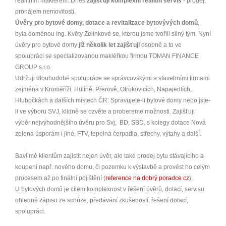
realitním makléřem. Dnes
zajišťuji komplexní realitní servis
- prodej,
pronájem nemovitostí.
Úvěry pro bytové domy, dotace a revitalizace bytovývých domů
,
byla doménou Ing. Květy Zelinkové se, kterou jsme tvořili silný tým. Nyní
úvěry pro bytové domy
již několik let zajišťuji
osobně a to ve
spolupráci se specializovanou makléřkou firmou TOMAN FINANCE
GROUP s.r.o.
Udržuji dlouhodobé spolupráce se správcovskými a stavebními firmami
zejména v Kroměříži, Hulíně, Přerově, Otrokovicích, Napajedlích,
Hlubočkách a dalších místech ČR. Spravujete-li bytové domy nebo jste-
li ve výboru SVJ, klidně se ozvěte a probereme možnosti. Zajišťuji
výběr nejvýhodnějšího úvěru pro Svj, BD, SBD, s kolegy dotace Nová
zelená úsporám i jiné, FTV, tepelná čerpadla, střechy, výtahy a další.
Baví mě klientům zajistit nejen úvěr, ale také prodej bytu stávajícího a
koupení např. nového domu, či pozemku k výstavbě a provést ho celým
procesem až po finální pojištění (
reference na dobrý poradce cz
).
U bytových domů je cílem komplexnost v řešení úvěrů, dotací, servisu
ohledně zápisu ze schůze, předávání zkušeností, řešení dotací,
spolupráci.