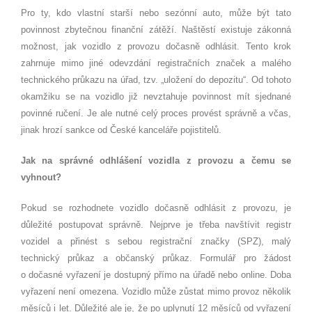
Pro ty, kdo vlastní starší nebo sezónní auto, může být tato
povinnost zbytečnou finanční zátěží. Naštěstí existuje zákonná
možnost, jak vozidlo z provozu dočasně odhlásit. Tento krok
zahrnuje mimo jiné odevzdání registračních značek a malého
technického průkazu na úřad, tzv. „uložení do depozitu“. Od tohoto
okamžiku se na vozidlo již nevztahuje povinnost mít sjednané
povinné ručení. Je ale nutné celý proces provést správně a včas,
jinak hrozí sankce od České kanceláře pojistitelů.
Jak na správné odhlášení vozidla z provozu a čemu se
vyhnout?
Pokud se rozhodnete vozidlo dočasně odhlásit z provozu, je
důležité postupovat správně. Nejprve je třeba navštívit registr
vozidel a přinést s sebou registrační značky (SPZ), malý
technický průkaz a občanský průkaz. Formulář pro žádost
o dočasné vyřazení je dostupný přímo na úřadě nebo online. Doba
vyřazení není omezena. Vozidlo může zůstat mimo provoz několik
měsíců i let. Důležité ale je, že po uplynutí 12 měsíců od vyřazení