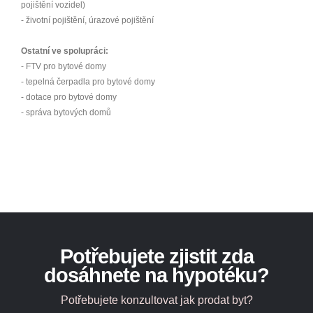
pojištění vozidel)
- životní pojištění, úrazové pojištění
Ostatní ve spolupráci:
- FTV pro bytové domy
- tepelná čerpadla pro bytové domy
- dotace pro bytové domy
- správa bytových domů
Potřebujete zjistit zda
dosáhnete na hypotéku?
Potřebujete konzultovat jak prodat byt?