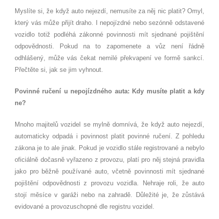
Myslíte si, že když auto nejezdí, nemusíte za něj nic platit? Omyl,
který vás může přijít draho. I nepojízdné nebo sezónně odstavené
vozidlo totiž podléhá zákonné povinnosti mít sjednané pojištění
odpovědnosti. Pokud na to zapomenete a vůz není řádně
odhlášený, může vás čekat nemilé překvapení ve formě sankcí.
Přečtěte si, jak se jim vyhnout.
Povinné ručení u nepojízdného auta: Kdy musíte platit a kdy
ne?
Mnoho majitelů vozidel se mylně domnívá, že když auto nejezdí,
automaticky odpadá i povinnost platit povinné ručení. Z pohledu
zákona je to ale jinak. Pokud je vozidlo stále registrované a nebylo
oficiálně dočasně vyřazeno z provozu, platí pro něj stejná pravidla
jako pro běžně používané auto, včetně povinnosti mít sjednané
pojištění odpovědnosti z provozu vozidla. Nehraje roli, že auto
stojí měsíce v garáži nebo na zahradě. Důležité je, že zůstává
evidované a provozuschopné dle registru vozidel.