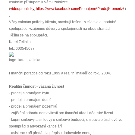
osobním přístupem k Vám i zakázce.
(
videoprohlídky
,
https://www.facebook.com/PronajemAProdejKromeriz/
)
.
Vždy vnímám potřeby klienta, navrhuji řešení s cílem dlouhodobé
spolupráce, vzájemné důvěry a spokojenosti na obou stranách.
Těším se na spolupráci.
Karel Zelinka
tel.: 603545087
Finanční poradce od roku 1999 a realitní makléř od roku 2004.
Realitní činnost - vázaná živnost
- prodej a pronájem bytu
- prodej a pronájem domů
- prodej a pronájem pozemků
- zajištění odhadu nemovitosti pro finanční úřad i děditské řizení
- kupní smlouvy a smlouvy o smlouvě budoucí, smlouva o úschově ve
spolupráci s advokátní kanceláří
- asistence při předání a přepisu dodavatele energií