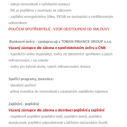
- výkup nemovitostí s vyřešením exekucí
- RK je pojištěna v souhladu se zákonem
- zajištění energetického štítku, PENB ve spolupráci s certifikovaným
odborníkem
POUČENÍ SPOTŘEBITELE - VZOR ODSTOUPENÍ OD SMLOUVY
Bankovní úvěry - spolupracuji s TOMAN FINANCE GROUP s.r.o.
Vázaný zástupce dle zákona o spotřebitelském úvěru u ČNB
- hypoteční úvěry (hypotéky), úvěry od stavebních spořitelen a jejich
refinancování, i na cokoliv
- úvěry pro bytové domy, i jejich refinancování, dotace
Spořící programy, investice:
- stavební spoření
- přímá investice do nemovitostí s následným zajištěním nájemce
Zajištění - pojištění:
Vázaný zástupce dle zákona o distribuci pojištění a zajištění
- majetkové pojištění (pojištění bytů, pojištění domů, pojištění
domácnosti, pojištění odpovědnosti v běžném občanském životě,