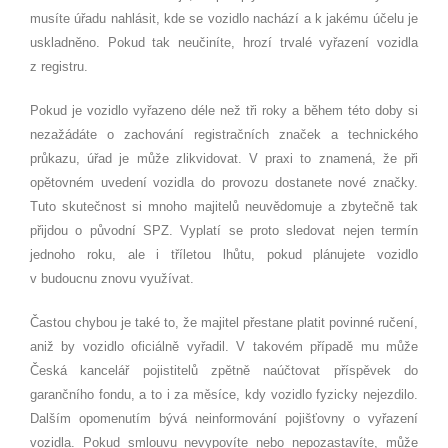
musíte úřadu nahlásit, kde se vozidlo nachází a k jakému účelu je
uskladněno. Pokud tak neučiníte, hrozí trvalé vyřazení vozidla
z registru.
Pokud je vozidlo vyřazeno déle než tři roky a během této doby si
nezažádáte o zachování registračních značek a technického
průkazu, úřad je může zlikvidovat. V praxi to znamená, že při
opětovném uvedení vozidla do provozu dostanete nové značky.
Tuto skutečnost si mnoho majitelů neuvědomuje a zbytečně tak
přijdou o původní SPZ. Vyplatí se proto sledovat nejen termín
jednoho roku, ale i tříletou lhůtu, pokud plánujete vozidlo
v budoucnu znovu využívat.
Častou chybou je také to, že majitel přestane platit povinné ručení,
aniž by vozidlo oficiálně vyřadil. V takovém případě mu může
Česká kancelář pojistitelů zpětně naúčtovat příspěvek do
garančního fondu, a to i za měsíce, kdy vozidlo fyzicky nejezdilo.
Dalším opomenutím bývá neinformování pojišťovny o vyřazení
vozidla. Pokud smlouvu nevypovíte nebo nepozastavíte, může