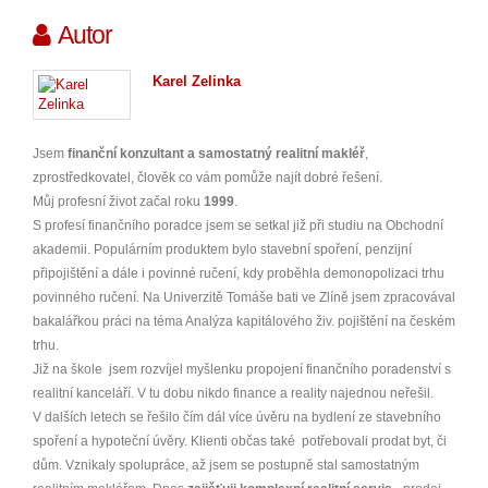
Autor
Karel Zelinka
Jsem
finanční konzultant a samostatný realitní makléř
,
zprostředkovatel, člověk co vám pomůže najít dobré řešení.
Můj profesní život začal roku
1999
.
S profesí finančního poradce jsem se setkal již při studiu na Obchodní
akademii. Populárním produktem bylo stavební spoření, penzijní
připojištění a dále i povinné ručení, kdy proběhla demonopolizaci trhu
povinného ručení. Na Univerzitě Tomáše bati ve Zlíně jsem zpracovával
bakalářkou práci na téma Analýza kapitálového živ. pojištění na českém
trhu.
Již na škole jsem rozvíjel myšlenku propojení finančního poradenství s
realitní kanceláří. V tu dobu nikdo finance a reality najednou neřešil.
V dalších letech se řešilo čím dál více úvěru na bydlení ze stavebního
spoření a hypoteční úvěry. Klienti občas také potřebovali prodat byt, či
dům. Vznikaly spolupráce, až jsem se postupně stal samostatným