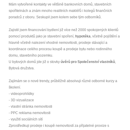
Mám vytvořené kontakty ve většině bankovních domů, stavebních
spořitelnách a znám mnoho realitních makléřů i kolegů finančních
poradců z oboru. Seskupil jsem kolem sebe tým odborníků.
Zajistil jsem financování bydlení již více než 2000 spokojených klientů
pomocí produktů jako je stavební spoření,
hypotéka
, včetně pojištění a
hlavně včetně nalezení vhodné nemovitosti, prodeje stávající a
koordinace celého procesu koupě a prodeje bytu nebo rodinného
domu, stavebního pozemku.
U bytových domů jde již o stovky
úvěrů pro Společenství vlastníků
,
Bytová družstva.
Zajímám se o nové trendy, průběžně absolvuji různé odborné kurzy a
školení.
- videoprohlídky
- 3D vizualizace
- vlastní stránka nemovitosti
- PPC reklama nemovitosti
- využití sociálních sítí
Zprostředkuji prodeje i koupě nemovitostí za přijatelné provize s