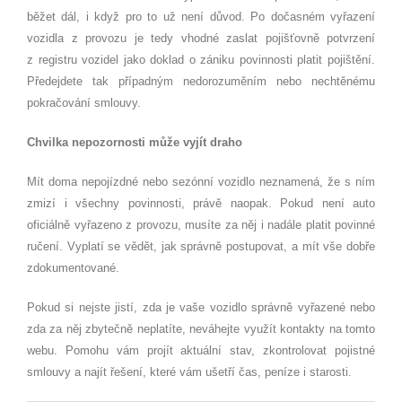
běžet dál, i když pro to už není důvod. Po dočasném vyřazení
vozidla z provozu je tedy vhodné zaslat pojišťovně potvrzení
z registru vozidel jako doklad o zániku povinnosti platit pojištění.
Předejdete tak případným nedorozuměním nebo nechtěnému
pokračování smlouvy.
Chvilka nepozornosti může vyjít draho
Mít doma nepojízdné nebo sezónní vozidlo neznamená, že s ním
zmizí i všechny povinnosti, právě naopak. Pokud není auto
oficiálně vyřazeno z provozu, musíte za něj i nadále platit povinné
ručení. Vyplatí se vědět, jak správně postupovat, a mít vše dobře
zdokumentované.
Pokud si nejste jistí, zda je vaše vozidlo správně vyřazené nebo
zda za něj zbytečně neplatíte, neváhejte využít kontakty na tomto
webu. Pomohu vám projít aktuální stav, zkontrolovat pojistné
smlouvy a najít řešení, které vám ušetří čas, peníze i starosti.