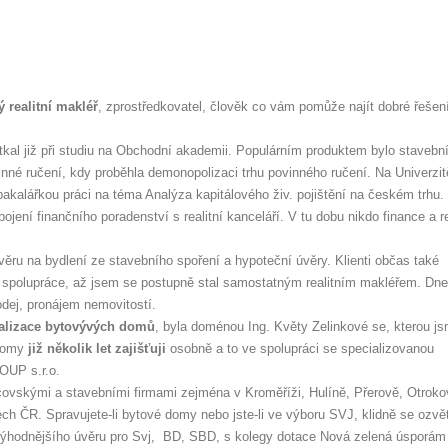
 realitní makléř
, zprostředkovatel, člověk co vám pomůže najít dobré řešen
tkal již při studiu na Obchodní akademii. Populárním produktem bylo stavebn
ovinné ručení, kdy proběhla demonopolizaci trhu povinného ručení. Na Univerzit
akalářkou práci na téma Analýza kapitálového živ. pojištění na českém trhu.
jení finančního poradenství s realitní kanceláří. V tu dobu nikdo finance a re
úvěru na bydlení ze stavebního spoření a hypoteční úvěry. Klienti občas také
ly spolupráce, až jsem se postupně stal samostatným realitním makléřem. Dn
odej, pronájem nemovitostí.
talizace bytovývých domů
, byla doménou Ing. Květy Zelinkové se, kterou j
 domy
již několik let zajišťuji
osobně a to ve spolupráci se specializovanou
UP s.r.o.
covskými a stavebními firmami zejména v Kroměříži, Hulíně, Přerově, Otroko
ch ČR. Spravujete-li bytové domy nebo jste-li ve výboru SVJ, klidně se ozvě
výhodnějšího úvěru pro Svj, BD, SBD, s kolegy dotace Nová zelená úsporám i