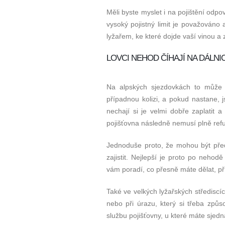
Měli byste myslet i na pojištění odp
vysoký pojistný limit je považováno 
lyžařem, ke které dojde vaší vinou a z
LOVCI NEHOD ČÍHAJÍ NA DÁLNI
Na alpských sjezdovkách to může 
případnou kolizi, a pokud nastane,
nechají si je velmi dobře zaplatit
pojišťovna následně nemusí plně ref
Jednoduše proto, že mohou být před
zajistit. Nejlepší je proto po nehodě
vám poradí, co přesně máte dělat, 
Také ve velkých lyžařských střediscí
nebo při úrazu, který si třeba způs
službu pojišťovny, u které máte sjedn