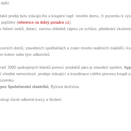
 další.
le také prodej bytu stávajícího a koupení např. nového domu, či pozemku k vý
pojištění (
reference na dobrý poradce cz
).
 řešení úvěrů, dotací, servisu ohledně zápisu ze schůze, předávání zkušeno
ovních domů, stavebních spořitelnách a znám mnoho realitních makléřů i ko
sem kolem sebe tým odborníků.
ce než 2000 spokojených klientů pomocí produktů jako je stavební spoření,
hyp
ní vhodné nemovitosti, prodeje stávající a koordinace celého procesu koupě a
pozemku.
 pro Společenství vlastníků
, Bytová družstva.
olvuji různé odborné kurzy a školení.