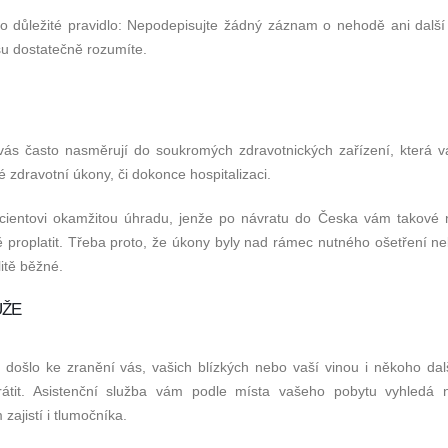
dno důležité pravidlo: Nepodepisujte žádný záznam o nehodě ani další 
isu dostatečně rozumíte.
 vás často nasměrují do soukromých zdravotnických zařízení, která 
 zdravotní úkony, či dokonce hospitalizaci.
acientovi okamžitou úhradu, jenže po návratu do Česka vám takové 
 proplatit. Třeba proto, že úkony byly nad rámec nutného ošetření ne
litě běžné.
ŮŽE
y došlo ke zranění vás, vašich blízkých nebo vaší vinou i někoho dalš
tit. Asistenční služba vám podle místa vašeho pobytu vyhledá ne
zajistí i tlumočníka.