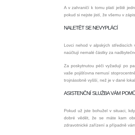
A v zahraničí k tomu platí ještě je
pokud si nejste jistí, že všemu v záp
NALETĚT SE NEVYPLÁCÍ
Lovci nehod v alpských střediscích
naúčtují nemalé částky za nadbytečné
Za poskytnutou péči vyžadují po p
vaše pojišťovna nemusí stoprocentně
trojnásobně vyšší, než je v dané loka
ASISTENČNÍ SLUŽBA VÁM POM
Pokud už jste bohužel v situaci, kd
dobré vědět, že se máte kam obrá
zdravotnické zařízení a případně vám 