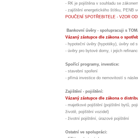
- RK je pojištěna v souhladu se zákone
- zajištění energetického štítku, PENB 
POUČENÍ SPOTŘEBITELE - VZOR O
Bankovní úvěry - spolupracuji s TO
Vázaný zástupce dle zákona o spotře
- hypoteční úvěry (hypotéky), úvěry od st
- úvěry pro bytové domy, i jejich refina
Spořící programy, investice:
- stavební spoření
- přímá investice do nemovitostí s nás
Zajištění - pojištění:
Vázaný zástupce dle zákona o distribuc
- majetkové pojištění (pojištění bytů, 
životě, pojištění vozidel)
- životní pojištění, úrazové pojištění
Ostatní ve spolupráci: