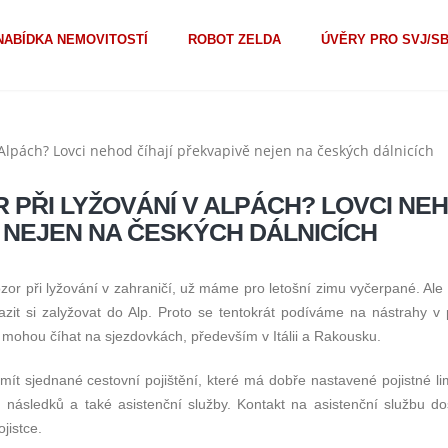
NABÍDKA NEMOVITOSTÍ
ROBOT ZELDA
ÚVĚRY PRO SVJ/S
R PŘI LYŽOVÁNÍ V ALPÁCH? LOVCI NE
Ě NEJEN NA ČESKÝCH DÁLNICÍCH
ozor při lyžování v zahraničí, už máme pro letošní zimu vyčerpané. Ale
yrazit si zalyžovat do Alp. Proto se tentokrát podíváme na nástrahy v
 mohou číhat na sjezdovkách, především v Itálii a Rakousku.
 mít sjednané cestovní pojištění, které má dobře nastavené pojistné li
h následků a také asistenční služby. Kontakt na asistenční službu do
jistce.