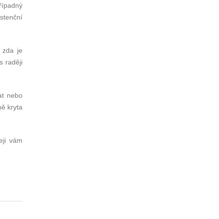
řípadný
stenční
 zda je
s raději
at nebo
ně kryta
eji vám