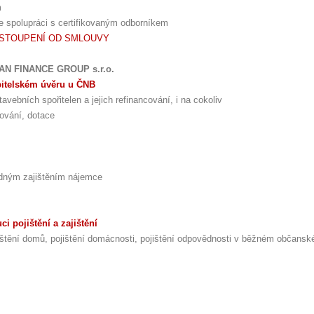
m
ve spolupráci s certifikovaným odborníkem
DSTOUPENÍ OD SMLOUVY
MAN FINANCE GROUP s.r.o.
bitelském úvěru u ČNB
avebních spořitelen a jejich refinancování, i na cokoliv
ncování, dotace
ledným zajištěním nájemce
i pojištění a zajištění
pojištění domů, pojištění domácnosti, pojištění odpovědnosti v běžném občans