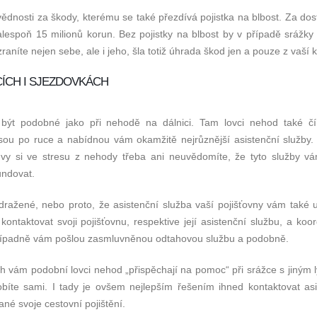
ovědnosti za škody, kterému se také přezdívá pojistka na blbost. Za do
alespoň 15 milionů korun. Bez pojistky na blbost by v případě srážky
raníte nejen sebe, ale i jeho, šla totiž úhrada škod jen a pouze z vaší 
CÍCH I SJEZDOVKÁCH
být podobné jako při nehodě na dálnici. Tam lovci nehod také čí
 jsou po ruce a nabídnou vám okamžitě nejrůznější asistenční služby
 a vy si ve stresu z nehody třeba ani neuvědomíte, že tyto služby v
undovat.
ražené, nebo proto, že asistenční služba vaší pojišťovny vám také 
 kontaktovat svoji pojišťovnu, respektive její asistenční službu, a koor
případně vám pošlou zasmluvněnou odtahovou službu a podobně.
ch vám podobní lovci nehod „přispěchají na pomoc“ při srážce s jiným
obíte sami. I tady je ovšem nejlepším řešením ihned kontaktovat asi
ané svoje cestovní pojištění.