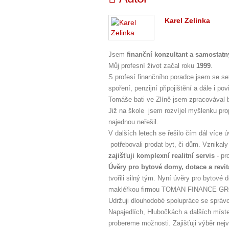
Karel Zelinka
Jsem
finanční konzultant a samostatný
Můj profesní život začal roku
1999
.
S profesí finančního poradce jsem se se
spoření, penzijní připojištění a dále i p
Tomáše bati ve Zlíně jsem zpracovával b
Již na škole jsem rozvíjel myšlenku propo
najednou neřešil.
V dalších letech se řešilo čím dál více 
potřebovali prodat byt, či dům. Vznika
zajišťuji komplexní realitní servis
- pr
Úvěry pro bytové domy, dotace a revi
tvořili silný tým. Nyní úvěry pro bytové
makléřkou firmou TOMAN FINANCE GRO
Udržuji dlouhodobé spolupráce se správ
Napajedlích, Hlubočkách a dalších míste
probereme možnosti. Zajišťuji výběr nej