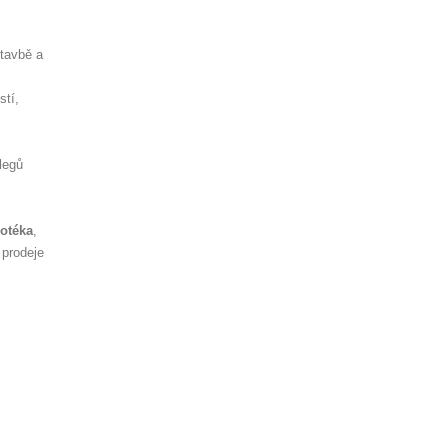
stavbě a
stí,
legů
otéka
,
 prodeje