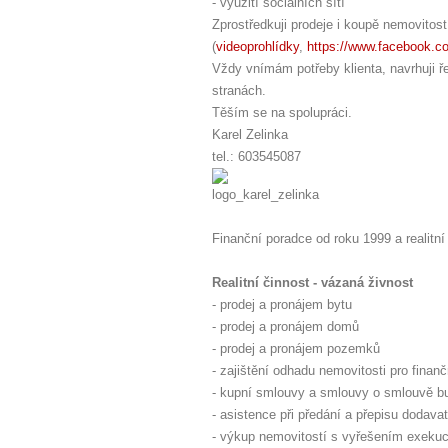
- využití sociálních sítí
Zprostředkuji prodeje i koupě nemovitos
(
videoprohlídky
,
https://www.facebook.c
Vždy vnímám potřeby klienta, navrhuji 
stranách.
Těším se na spolupráci.
Karel Zelinka
tel.: 603545087
Finanční poradce od roku 1999 a realitní
Realitní činnost - vázaná živnost
- prodej a pronájem bytu
- prodej a pronájem domů
- prodej a pronájem pozemků
- zajištění odhadu nemovitosti pro finanč
- kupní smlouvy a smlouvy o smlouvě bu
- asistence při předání a přepisu dodavat
- výkup nemovitostí s vyřešením exekuc