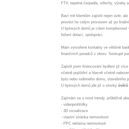
FTV, tepelná čerpadla, střechy, výtahy a
Baví mě klientům zajistit nejen úvěr, a
provést ho celým procesem až po finální 
U bytových domů je cílem komplexnost v
řešení dotací, spolupráci.
Mám vytvořené kontakty ve většině bank
finančních poradců z oboru. Seskupil j
Zajistil jsem financování bydlení již ví
včetně pojištění a hlavně včetně naleze
bytu nebo rodinného domu, stavebního 
U bytových domů jde již o stovky
úvěrů
Zajímám se o nové trendy, průběžně abs
- videoprohlídky
- 3D vizualizace
- vlastní stránka nemovitosti
- PPC reklama nemovitosti