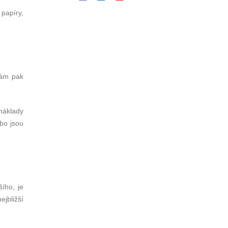
papíry,
vám pak
náklady
bo jsou
ího, je
jbližší