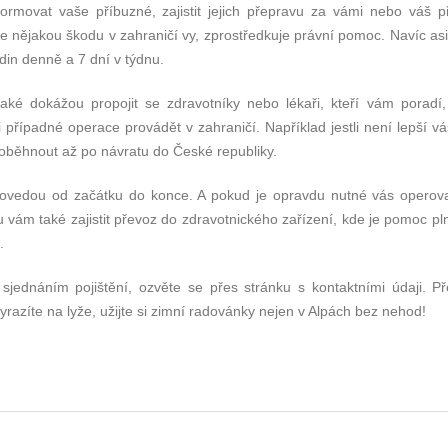
rmovat vaše příbuzné, zajistit jejich přepravu za vámi nebo váš p
e nějakou škodu v zahraničí vy, zprostředkuje právní pomoc. Navíc asi
din denně a 7 dní v týdnu.
také dokážou propojit se zdravotníky nebo lékaři, kteří vám poradí,
řípadné operace provádět v zahraničí. Například jestli není lepší vá
oběhnout až po návratu do České republiky.
rovedou od začátku do konce. A pokud je opravdu nutné vás operov
u vám také zajistit převoz do zdravotnického zařízení, kde je pomoc pl
.
sjednáním pojištění, ozvěte se přes stránku s kontaktními údaji. Př
yrazíte na lyže, užijte si zimní radovánky nejen v Alpách bez nehod!