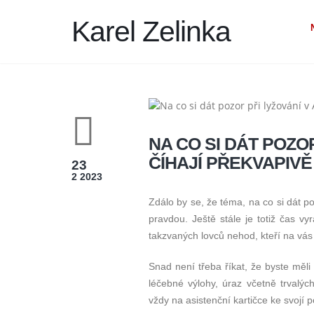
Karel Zelinka
NA CO SI DÁT POZO
ČÍHAJÍ PŘEKVAPIV
23
2 2023
Zdálo by se, že téma, na co si dát p
pravdou. Ještě stále je totiž čas v
takzvaných lovců nehod, kteří na vás
Snad není třeba říkat, že byste měli
léčebné výlohy, úraz včetně trvalýc
vždy na asistenční kartičce ke svojí po