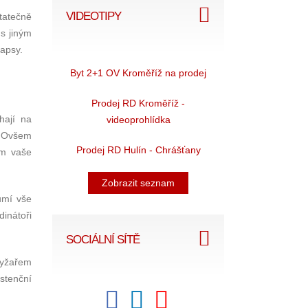
VIDEOTIPY
statečně
 s jiným
kapsy.
Byt 2+1 OV Kroměříž na prodej
Prodej RD Kroměříž -
hají na
videoprohlídka
. Ovšem
Prodej RD Hulín - Chrášťany
ám vaše
Zobrazit seznam
umí vše
dinátoři
SOCIÁLNÍ SÍTĚ
 lyžařem
stenční