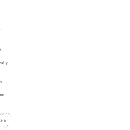
í.
í
ě
ality
es
sme
vicích,
te a
 jiné,