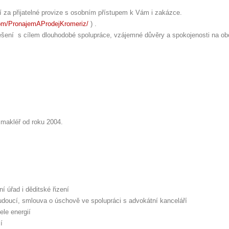
tí za přijatelné provize s osobním přístupem k Vám i zakázce.
om/PronajemAProdejKromeriz/
) .
řešení s cílem dlouhodobé spolupráce, vzájemné důvěry a spokojenosti na ob
 makléř od roku 2004.
ní úřad i děditské řizení
doucí, smlouva o úschově ve spolupráci s advokátní kanceláří
ele energií
í