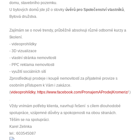
domu, stavebního pozemku.
U bytových domů jde již o stovky
úvěrů pro Společenství vlastníků
,
Bytová družstva.
Zajímám se o nové trendy, průběžně absolvuji různé odborné kurzy a
školení.
- videoprohlídky
- 3D vizualizace
- vlastní stránka nemovitosti
- PPC reklama nemovitosti
- využití sociálních sítí
Zprostředkuji prodeje i koupě nemovitostí za přijatelné provize s
osobním přístupem k Vám i zakázce.
(
videoprohlídky
,
https://www.facebook.com/PronajemAProdejKromeriz/
)
.
Vždy vnímám potřeby klienta, navrhuji řešení s cílem dlouhodobé
spolupráce, vzájemné důvěry a spokojenosti na obou stranách.
Těším se na spolupráci.
Karel Zelinka
tel.: 603545087