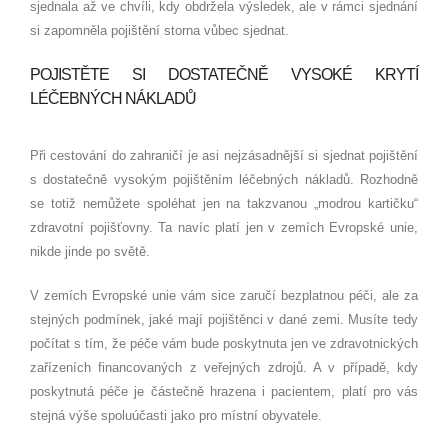
sjednala až ve chvíli, kdy obdržela výsledek, ale v rámci sjednání
si zapomněla pojištění storna vůbec sjednat.
POJISTĚTE SI DOSTATEČNĚ VYSOKÉ KRYTÍ
LÉČEBNÝCH NÁKLADŮ
Při cestování do zahraničí je asi nejzásadnější si sjednat pojištění
s dostatečně vysokým pojištěním léčebných nákladů. Rozhodně
se totiž nemůžete spoléhat jen na takzvanou „modrou kartičku“
zdravotní pojišťovny. Ta navíc platí jen v zemích Evropské unie,
nikde jinde po světě.
V zemích Evropské unie vám sice zaručí bezplatnou péči, ale za
stejných podmínek, jaké mají pojištěnci v dané zemi. Musíte tedy
počítat s tím, že péče vám bude poskytnuta jen ve zdravotnických
zařízeních financovaných z veřejných zdrojů. A v případě, kdy
poskytnutá péče je částečně hrazena i pacientem, platí pro vás
stejná výše spoluúčasti jako pro místní obyvatele.