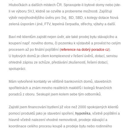
Hlubočkách a dalších místech ČR. Spravujete-li bytové domy nebo jste-
li ve výboru SVJ, klidně se ozvěte a probereme možnosti. Zajišťuji
výběr nejvýhodnějšího úvěru pro Svj, BD, SBD, s kolegy dotace Nová
zelená úsporám i jiné, FTV, tepelná čerpadla, střechy, výtahy a další.
Baví mě klientům zajistit nejen úvěr, ale také prodej bytu stávajícího a
koupení např. nového domu, či pozemku k výstavbě a provést ho celým
procesem až po finální pojištění (
reference na dobrý poradce cz
).
U bytových domů je cílem komplexnost v řešení úvěrů, dotací, servisu
ohledně zápisu ze schůze, předávání zkušeností, řešení dotací,
spolupráci.
Mám vytvořené kontakty ve většině bankovních domů, stavebních
spořitelnách a znám mnoho realitních makléřů i kolegů finančních
poradců z oboru. Seskupil jsem kolem sebe tým odborníků.
Zajistil jsem financování bydlení již více než 2000 spokojených klientů
pomocí produktů jako je stavební spoření,
hypotéka
, včetně pojištění a
hlavně včetně nalezení vhodné nemovitosti, prodeje stávající a
koordinace celého procesu koupě a prodeje bytu nebo rodinného