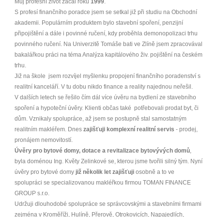
Můj profesní život začal roku
1999
.
S profesí finančního poradce jsem se setkal již při studiu na Obchodní
akademii. Populárním produktem bylo stavební spoření, penzijní
připojištění a dále i povinné ručení, kdy proběhla demonopolizaci trhu
povinného ručení. Na Univerzitě Tomáše bati ve Zlíně jsem zpracovával
bakalářkou práci na téma Analýza kapitálového živ. pojištění na českém
trhu.
Již na škole jsem rozvíjel myšlenku propojení finančního poradenství s
realitní kanceláří. V tu dobu nikdo finance a reality najednou neřešil.
V dalších letech se řešilo čím dál více úvěru na bydlení ze stavebního
spoření a hypoteční úvěry. Klienti občas také potřebovali prodat byt, či
dům. Vznikaly spolupráce, až jsem se postupně stal samostatným
realitním makléřem. Dnes
zajišťuji komplexní realitní servis
- prodej,
pronájem nemovitostí.
Úvěry pro bytové domy, dotace a revitalizace bytovývých domů
,
byla doménou Ing. Květy Zelinkové se, kterou jsme tvořili silný tým. Nyní
úvěry pro bytové domy
již několik let zajišťuji
osobně a to ve
spolupráci se specializovanou makléřkou firmou TOMAN FINANCE
GROUP s.r.o.
Udržuji dlouhodobé spolupráce se správcovskými a stavebními firmami
zejména v Kroměříži, Hulíně, Přerově, Otrokovicích, Napajedlích,