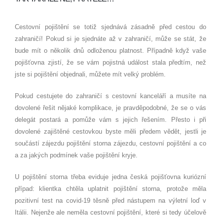
Cestovní pojištění se totiž sjednává zásadně před cestou do
zahraničí! Pokud si je sjednáte až v zahraničí, může se stát, že
bude mít o několik dnů odloženou platnost. Případně když vaše
pojišťovna zjistí, že se vám pojistná událost stala předtím, než
jste si pojištění objednali, můžete mít velký problém.
Pokud cestujete do zahraničí s cestovní kanceláří a musíte na
dovolené řešit nějaké komplikace, je pravděpodobné, že se o vás
delegát postará a pomůže vám s jejich řešením. Přesto i při
dovolené zajištěné cestovkou byste měli předem vědět, jestli je
součástí zájezdu pojištění storna zájezdu, cestovní pojištění a co
a za jakých podmínek vaše pojištění kryje.
U pojištění storna třeba eviduje jedna česká pojišťovna kuriózní
případ: klientka chtěla uplatnit pojištění storna, protože měla
pozitivní test na covid­‑19 těsně před nástupem na výletní loď v
Itálii. Nejenže ale neměla cestovní pojištění, které si tedy účelově