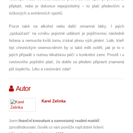
připlatit, nebo je dokonce nepojistitelný – to platí především u
rizikových a extrémních sportů.
Pozor také na alkohol nebo další omamné látky. I jejich
„spoluúčast“ na vzniku pojistné události je pojišťovnou následně
řešena a nemusíte kvůli tomu získat plnou výši plnění. Lidé, kteří
trpí chronickým onemocněním by si také měli ověřit, jak je to v
jejich případě s nutnou lékařskou péčí v konkrétní zemi. Prostě i u
cestovního pojištění platí, že dobře se předem připravit znamená
půl úspěchu. Létu a cestování zdar!
Autor
Karel Zelinka
Jsem
finanční konzultant a samostatný realitní makléř
,
zprostředkovatel, člověk co vám pomůže najít dobré řešení.