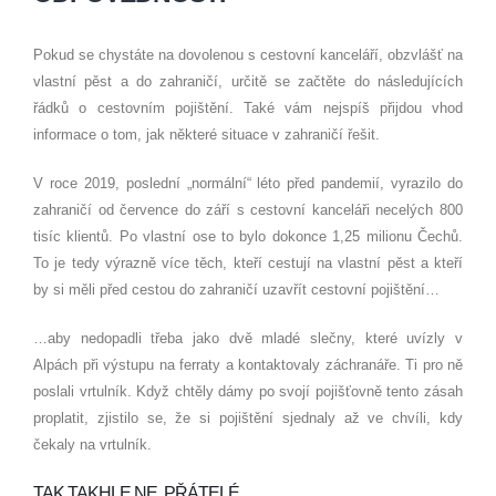
Pokud se chystáte na dovolenou s cestovní kanceláří, obzvlášť na
vlastní pěst a do zahraničí, určitě se začtěte do následujících
řádků o cestovním pojištění. Také vám nejspíš přijdou vhod
informace o tom, jak některé situace v zahraničí řešit.
V roce 2019, poslední „normální“ léto před pandemií, vyrazilo do
zahraničí od července do září s cestovní kanceláři necelých 800
tisíc klientů. Po vlastní ose to bylo dokonce 1,25 milionu Čechů.
To je tedy výrazně více těch, kteří cestují na vlastní pěst a kteří
by si měli před cestou do zahraničí uzavřít cestovní pojištění…
…aby nedopadli třeba jako dvě mladé slečny, které uvízly v
Alpách při výstupu na ferraty a kontaktovaly záchranáře. Ti pro ně
poslali vrtulník. Když chtěly dámy po svojí pojišťovně tento zásah
proplatit, zjistilo se, že si pojištění sjednaly až ve chvíli, kdy
čekaly na vrtulník.
TAK TAKHLE NE, PŘÁTELÉ…