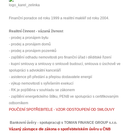
Finanční poradce od roku 1999 a realitní makléř od roku 2004.
Realitní činnost - vázaná živnost
- prodej a pronájem bytu
- prodej a pronájem domů
- prodej a pronájem pozemků
- zajištění odhadu nemovitosti pro finanční úřad i děditské řizení
- kupní smlouvy a smlouvy o smlouvě budoucí, smlouva o úschově ve
spolupráci s advokátní kanceláří
- asistence při předání a přepisu dodavatele energií
- výkup nemovitostí s vyřešením exekucí
- RK je pojištěna v souhladu se zákonem
- zajištění energetického štítku, PENB ve spolupráci s certifikovaným
odborníkem
POUČENÍ SPOTŘEBITELE - VZOR ODSTOUPENÍ OD SMLOUVY
Bankovní úvěry - spolupracuji s TOMAN FINANCE GROUP s.r.o.
Vázaný zástupce dle zákona o spotřebitelském úvěru u ČNB