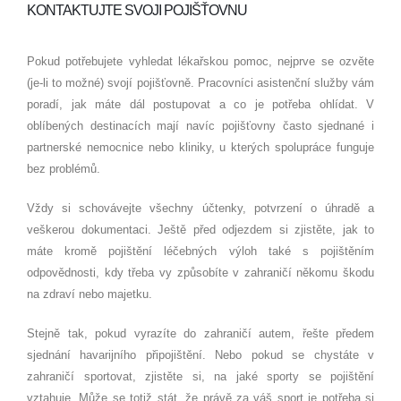
KONTAKTUJTE SVOJI POJIŠŤOVNU
Pokud potřebujete vyhledat lékařskou pomoc, nejprve se ozvěte
(je­‑li to možné) svojí pojišťovně. Pracovníci asistenční služby vám
poradí, jak máte dál postupovat a co je potřeba ohlídat. V
oblíbených destinacích mají navíc pojišťovny často sjednané i
partnerské nemocnice nebo kliniky, u kterých spolupráce funguje
bez problémů.
Vždy si schovávejte všechny účtenky, potvrzení o úhradě a
veškerou dokumentaci. Ještě před odjezdem si zjistěte, jak to
máte kromě pojištění léčebných výloh také s pojištěním
odpovědnosti, kdy třeba vy způsobíte v zahraničí někomu škodu
na zdraví nebo majetku.
Stejně tak, pokud vyrazíte do zahraničí autem, řešte předem
sjednání havarijního připojištění. Nebo pokud se chystáte v
zahraničí sportovat, zjistěte si, na jaké sporty se pojištění
vztahuje. Může se totiž stát, že právě za váš sport je potřeba si