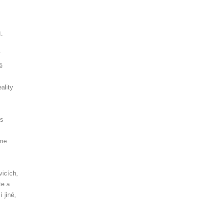
í.
í
ě
ality
es
sme
vicích,
te a
 jiné,