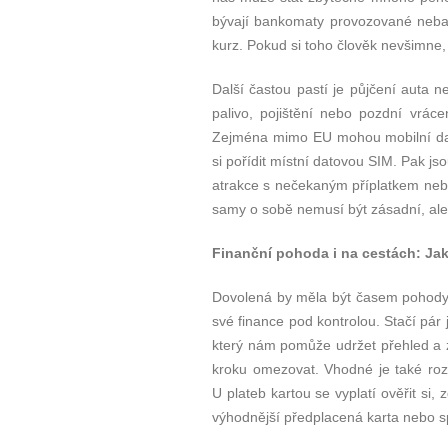
bývají bankomaty provozované neban
kurz. Pokud si toho člověk nevšimne, 
Další častou pastí je půjčení auta 
palivo, pojištění nebo pozdní vráce
Zejména mimo EU mohou mobilní data
si pořídit místní datovou SIM. Pak j
atrakce s nečekaným příplatkem nebo
samy o sobě nemusí být zásadní, ale
Finanční pohoda i na cestách: Jak
Dovolená by měla být časem pohody
své finance pod kontrolou. Stačí pár
který nám pomůže udržet přehled a 
kroku omezovat. Vhodné je také rozd
U plateb kartou se vyplatí ověřit si
výhodnější předplacená karta nebo sp