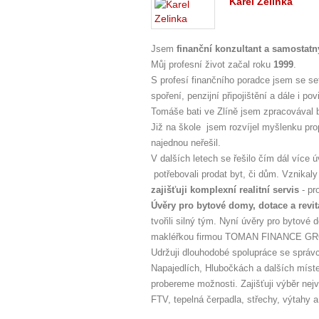
Karel Zelinka
Jsem
finanční konzultant a samostatný
Můj profesní život začal roku
1999
.
S profesí finančního poradce jsem se se
spoření, penzijní připojištění a dále i p
Tomáše bati ve Zlíně jsem zpracovával b
Již na škole jsem rozvíjel myšlenku propo
najednou neřešil.
V dalších letech se řešilo čím dál více 
potřebovali prodat byt, či dům. Vznika
zajišťuji komplexní realitní servis
- pr
Úvěry pro bytové domy, dotace a revi
tvořili silný tým. Nyní úvěry pro bytové
makléřkou firmou TOMAN FINANCE GRO
Udržuji dlouhodobé spolupráce se správ
Napajedlích, Hlubočkách a dalších míste
probereme možnosti. Zajišťuji výběr nej
FTV, tepelná čerpadla, střechy, výtahy a