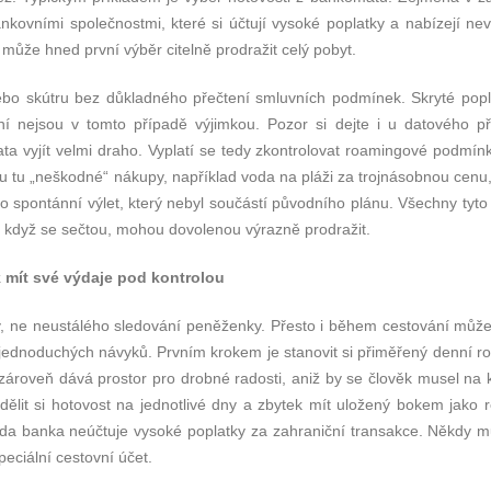
kovními společnostmi, které si účtují vysoké poplatky a nabízejí ne
může hned první výběr citelně prodražit celý pobyt.
nebo skútru bez důkladného přečtení smluvních podmínek. Skryté popl
ní nejsou v tomto případě výjimkou. Pozor si dejte i u datového při
 vyjít velmi draho. Vyplatí se tedy zkontrolovat roamingové podmín
sou tu „neškodné“ nákupy, například voda na pláži za trojnásobnou cenu
 spontánní výlet, který nebyl součástí původního plánu. Všechny tyto 
 když se sečtou, mohou dovolenou výrazně prodražit.
 mít své výdaje pod kontrolou
, ne neustálého sledování peněženky. Přesto i během cestování můž
 jednoduchých návyků. Prvním krokem je stanovit si přiměřený denní r
zároveň dává prostor pro drobné radosti, aniž by se člověk musel na
ělit si hotovost na jednotlivé dny a zbytek mít uložený bokem jako r
, zda banka neúčtuje vysoké poplatky za zahraniční transakce. Někdy 
eciální cestovní účet.