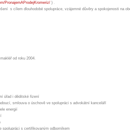
om/PronajemAProdejKromeriz/
) .
řešení s cílem dlouhodobé spolupráce, vzájemné důvěry a spokojenosti na ob
 makléř od roku 2004.
ní úřad i děditské řizení
doucí, smlouva o úschově ve spolupráci s advokátní kanceláří
ele energií
í
m
ve spolupráci s certifikovaným odborníkem