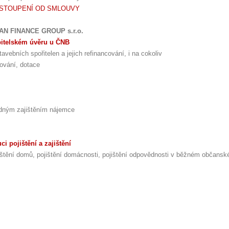
DSTOUPENÍ OD SMLOUVY
MAN FINANCE GROUP s.r.o.
bitelském úvěru u ČNB
avebních spořitelen a jejich refinancování, i na cokoliv
ncování, dotace
ledným zajištěním nájemce
i pojištění a zajištění
pojištění domů, pojištění domácnosti, pojištění odpovědnosti v běžném občans