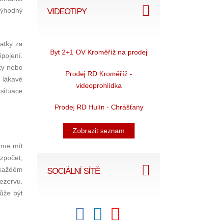
výhodný
VIDEOTIPY
atky za
Byt 2+1 OV Kroměříž na prodej
pojení.
ky nebo
Prodej RD Kroměříž -
, lákavé
videoprohlídka
situace
Prodej RD Hulín - Chrášťany
Zobrazit seznam
eme mít
ozpočet,
 každém
SOCIÁLNÍ SÍTĚ
ezervu.
může být