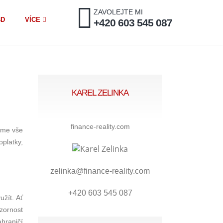
ZAVOLEJTE MI
BD
VÍCE
+420 603 545 087
KAREL ZELINKA
finance-reality.com
áme vše
platky,
zelinka@finance-reality.com
+420 603 545 087
žít. Ať
zornost
hraničí