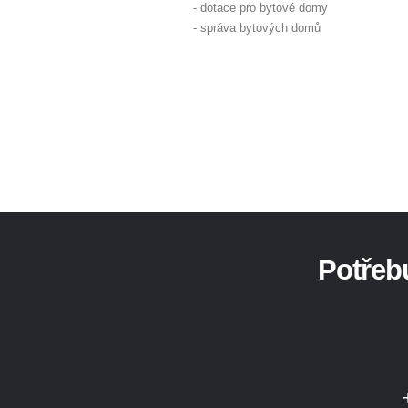
- dotace pro bytové domy
- správa bytových domů
Potřebu