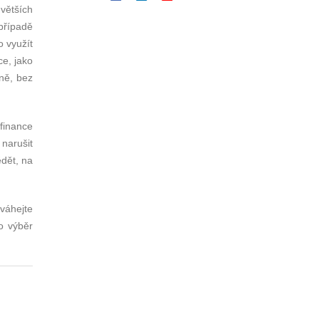
větších
 případě
 využít
e, jako
dně, bez
finance
narušit
ědět, na
eváhejte
o výběr