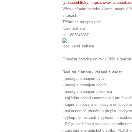
(
videoprohlídky
,
https://www.facebook.c
Vždy vnímám potřeby klienta, navrhuji 
stranách.
Těším se na spolupráci.
Karel Zelinka
tel.: 603545087
Finanční poradce od roku 1999 a realitní
Realitní činnost - vázaná živnost
- prodej a pronájem bytu
- prodej a pronájem domů
- prodej a pronájem pozemků
- zajištění odhadu nemovitosti pro finanč
- kupní smlouvy a smlouvy o smlouvě bu
- asistence při předání a přepisu dodavat
- výkup nemovitostí s vyřešením exekuc
- RK je pojištěna v souhladu se zákone
- zajištění energetického štítku, PENB 