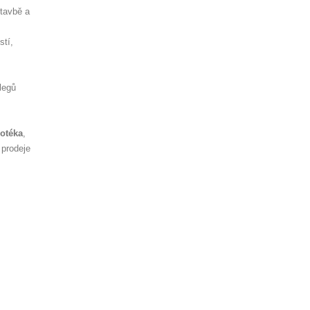
stavbě a
stí,
legů
otéka
,
 prodeje