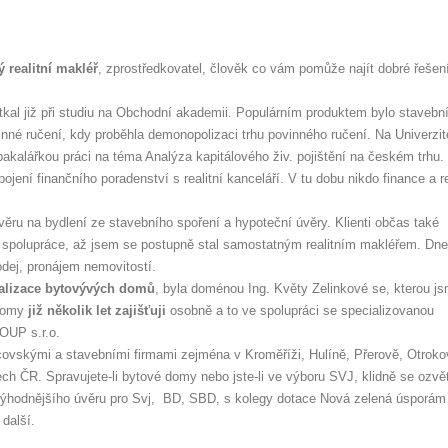
 realitní makléř
, zprostředkovatel, člověk co vám pomůže najít dobré řešen
tkal již při studiu na Obchodní akademii. Populárním produktem bylo stavebn
ovinné ručení, kdy proběhla demonopolizaci trhu povinného ručení. Na Univerzit
akalářkou práci na téma Analýza kapitálového živ. pojištění na českém trhu.
jení finančního poradenství s realitní kanceláří. V tu dobu nikdo finance a re
úvěru na bydlení ze stavebního spoření a hypoteční úvěry. Klienti občas také
ly spolupráce, až jsem se postupně stal samostatným realitním makléřem. Dn
odej, pronájem nemovitostí.
talizace bytovývých domů
, byla doménou Ing. Květy Zelinkové se, kterou j
 domy
již několik let zajišťuji
osobně a to ve spolupráci se specializovanou
UP s.r.o.
covskými a stavebními firmami zejména v Kroměříži, Hulíně, Přerově, Otroko
ch ČR. Spravujete-li bytové domy nebo jste-li ve výboru SVJ, klidně se ozvě
výhodnějšího úvěru pro Svj, BD, SBD, s kolegy dotace Nová zelená úsporám i
 další.