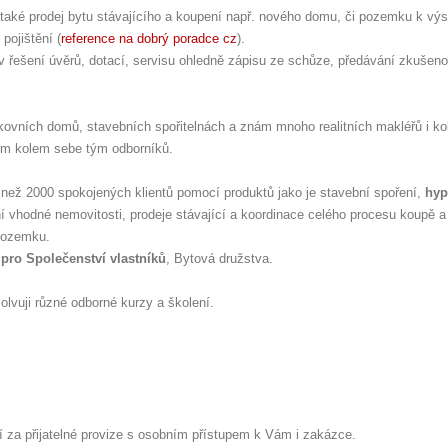
le také prodej bytu stávajícího a koupení např. nového domu, či pozemku k vý
pojištění (
reference na dobrý poradce cz
).
 řešení úvěrů, dotací, servisu ohledně zápisu ze schůze, předávání zkušeno
ovních domů, stavebních spořitelnách a znám mnoho realitních makléřů i ko
sem kolem sebe tým odborníků.
ce než 2000 spokojených klientů pomocí produktů jako je stavební spoření,
hyp
ní vhodné nemovitosti, prodeje stávající a koordinace celého procesu koupě a
pozemku.
 pro Společenství vlastníků
, Bytová družstva.
olvuji různé odborné kurzy a školení.
tí za přijatelné provize s osobním přístupem k Vám i zakázce.