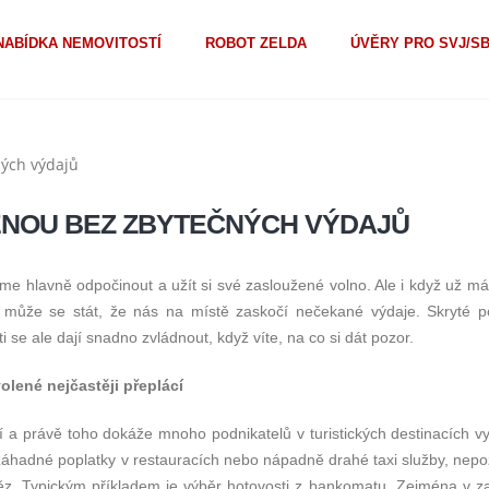
NABÍDKA NEMOVITOSTÍ
ROBOT ZELDA
ÚVĚRY PRO SVJ/S
LENOU BEZ ZBYTEČNÝCH VÝDAJŮ
eme hlavně odpočinout a užít si své zasloužené volno. Ale i když už m
 může se stát, že nás na místě zaskočí nečekané výdaje. Skryté po
i se ale dají snadno zvládnout, když víte, na co si dát pozor.
lené nejčastěji přeplácí
 a právě toho dokáže mnoho podnikatelů v turistických destinacích vyu
záhadné poplatky v restauracích nebo nápadně drahé taxi služby, nepo
. Typickým příkladem je výběr hotovosti z bankomatu. Zejména v za