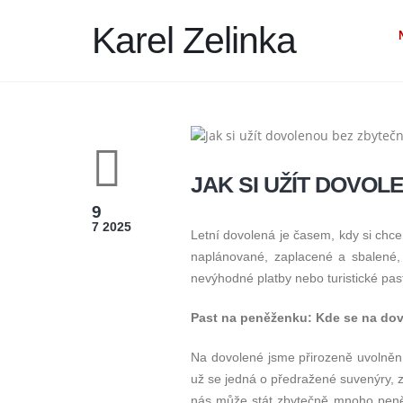
Karel Zelinka
JAK SI UŽÍT DOVO
9
7 2025
Letní dovolená je časem, kdy si chc
naplánované, zaplacené a sbalené,
nevýhodné platby nebo turistické past
Past na peněženku: Kde se na dovo
Na dovolené jsme přirozeně uvolnění
už se jedná o předražené suvenýry, 
nás může stát zbytečně mnoho peněz