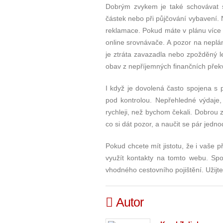
Dobrým zvykem je také schovávat si
částek nebo při půjčování vybavení. 
reklamace. Pokud máte v plánu více 
online srovnávače. A pozor na neplá
je ztráta zavazadla nebo zpožděný le
obav z nepříjemných finančních přek
I když je dovolená často spojena s 
pod kontrolou. Nepřehledné výdaje,
rychleji, než bychom čekali. Dobrou z
co si dát pozor, a naučit se pár jedn
Pokud chcete mít jistotu, že i vaše 
využít kontakty na tomto webu. Spo
vhodného cestovního pojištění. Užijt
Autor