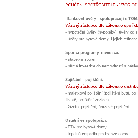
POUČENÍ SPOTŘEBITELE - VZOR O
Bankovní úvěry - spolupracuji s TO
Vázaný zástupce dle zákona o spotře
- hypoteční úvěry (hypotéky), úvěry od st
- úvěry pro bytové domy, i jejich refina
Spořící programy, investice:
- stavební spoření
- přímá investice do nemovitostí s nás
Zajištění - pojištění:
Vázaný zástupce dle zákona o distribuc
- majetkové pojištění (pojištění bytů, 
životě, pojištění vozidel)
- životní pojištění, úrazové pojištění
Ostatní ve spolupráci:
- FTV pro bytové domy
- tepelná čerpadla pro bytové domy