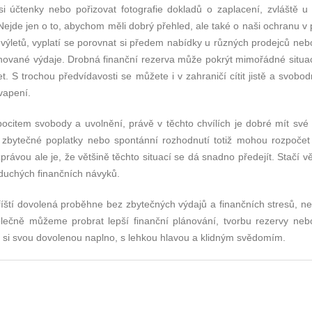
 účtenky nebo pořizovat fotografie dokladů o zaplacení, zvláště u 
Nejde jen o to, abychom měli dobrý přehled, ale také o naši ochranu v
výletů, vyplatí se porovnat si předem nabídky u různých prodejců nebo
nované výdaje. Drobná finanční rezerva může pokrýt mimořádné situac
t. S trochou předvídavosti se můžete i v zahraničí cítit jistě a svobo
vapení.
pocitem svobody a uvolnění, právě v těchto chvílích je dobré mít své 
 zbytečné poplatky nebo spontánní rozhodnutí totiž mohou rozpočet 
právou ale je, že většině těchto situací se dá snadno předejít. Stačí v
oduchých finančních návyků.
příští dovolená proběhne bez zbytečných výdajů a finančních stresů, n
lečně můžeme probrat lepší finanční plánování, tvorbu rezervy neb
e si svou dovolenou naplno, s lehkou hlavou a klidným svědomím.