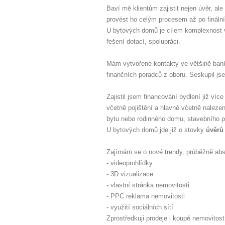
Baví mě klientům zajistit nejen úvěr, a
provést ho celým procesem až po finální 
U bytových domů je cílem komplexnost v
řešení dotací, spolupráci.
Mám vytvořené kontakty ve většině bank
finančních poradců z oboru. Seskupil j
Zajistil jsem financování bydlení již ví
včetně pojištění a hlavně včetně naleze
bytu nebo rodinného domu, stavebního 
U bytových domů jde již o stovky
úvěrů
Zajímám se o nové trendy, průběžně abs
- videoprohlídky
- 3D vizualizace
- vlastní stránka nemovitosti
- PPC reklama nemovitosti
- využití sociálních sítí
Zprostředkuji prodeje i koupě nemovitos