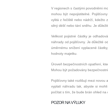
V regionech s častými povodněmi moh
mohou být nepojistitelné. Pojišťovn
vylitá z řečiště nebo nádrží, kdežto z
silný déšť nebo tání sněhu. Je důležit
Velikost pojistné částky je odhad
náhrady od pojišťovny. Je důležité o
úměrnému snížení vyplacené částky,
hodnoty majetku.
Úroveň bezpečnostních opatření, kter
Mohou být požadovány bezpečnostní z
Pojišťovny také rozlišují mezi novo
vyplatí náhradu tak, abyste si moh
počítat s tím, že bude brán ohled na
POZOR NA VÝLUKY