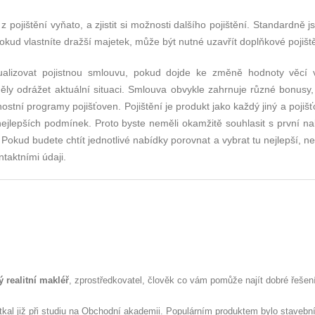
 z pojištění vyňato, a zjistit si možnosti dalšího pojištění. Standardně j
 pokud vlastníte dražší majetek, může být nutné uzavřít doplňkové pojišt
ualizovat pojistnou smlouvu, pokud dojde ke změně hodnoty věcí 
ly odrážet aktuální situaci. Smlouva obvykle zahrnuje různé bonusy, 
stní programy pojišťoven. Pojištění je produkt jako každý jiný a pojiš
nejlepších podmínek. Proto byste neměli okamžitě souhlasit s první na
Pokud budete chtít jednotlivé nabídky porovnat a vybrat tu nejlepší, n
ntaktními údaji.
 realitní makléř
, zprostředkovatel, člověk co vám pomůže najít dobré řešen
tkal již při studiu na Obchodní akademii. Populárním produktem bylo stavebn