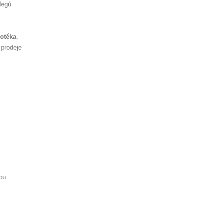
legů
otéka
,
 prodeje
ou