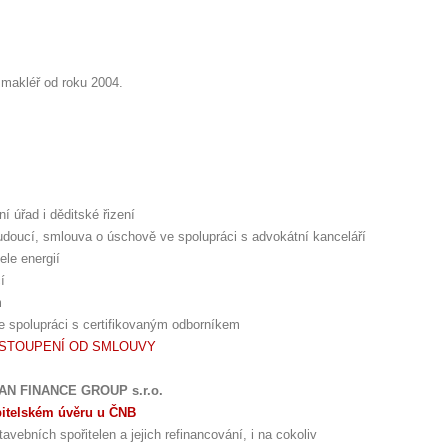
 makléř od roku 2004.
ní úřad i děditské řizení
doucí, smlouva o úschově ve spolupráci s advokátní kanceláří
ele energií
í
m
ve spolupráci s certifikovaným odborníkem
DSTOUPENÍ OD SMLOUVY
MAN FINANCE GROUP s.r.o.
bitelském úvěru u ČNB
avebních spořitelen a jejich refinancování, i na cokoliv