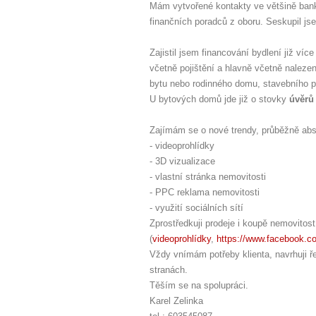
Mám vytvořené kontakty ve většině bank
finančních poradců z oboru. Seskupil j
Zajistil jsem financování bydlení již ví
včetně pojištění a hlavně včetně naleze
bytu nebo rodinného domu, stavebního 
U bytových domů jde již o stovky
úvěrů
Zajímám se o nové trendy, průběžně abs
- videoprohlídky
- 3D vizualizace
- vlastní stránka nemovitosti
- PPC reklama nemovitosti
- využití sociálních sítí
Zprostředkuji prodeje i koupě nemovitos
(
videoprohlídky
,
https://www.facebook.c
Vždy vnímám potřeby klienta, navrhuji 
stranách.
Těším se na spolupráci.
Karel Zelinka