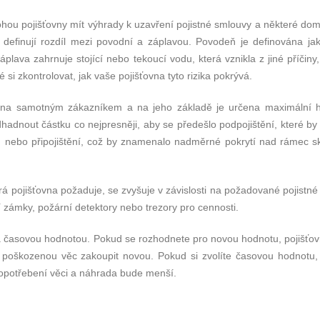
ou pojišťovny mít výhrady k uzavření pojistné smlouvy a některé dom
y definují rozdíl mezi povodní a záplavou. Povodeň je definována ja
áplava zahrnuje stojící nebo tekoucí vodu, která vznikla z jiné příčiny,
é si zkontrolovat, jak vaše pojišťovna tyto rizika pokrývá.
ována samotným zákazníkem a na jeho základě je určena maximální 
dhadnout částku co nejpresněji, aby se předešlo podpojištění, které by
 nebo připojištění, což by znamenalo nadměrné pokrytí nad rámec s
á pojišťovna požaduje, se zvyšuje v závislosti na požadované pojistné
ámky, požární detektory nebo trezory pro cennosti.
u a časovou hodnotou. Pokud se rozhodnete pro novou hodnotu, pojišťo
li poškozenou věc zakoupit novou. Pokud si zvolíte časovou hodnotu,
 opotřebení věci a náhrada bude menší.