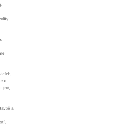
ě
ality
es
sme
vicích,
te a
 jiné,
stavbě a
stí,