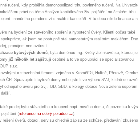
ovinné ručení, kdy proběhla demonopolizaci trhu povinného ručení. Na Univerzit
akalářkou práci na téma Analýza kapitálového živ. pojištění na českém trhu.
jení finančního poradenství s realitní kanceláří. V tu dobu nikdo finance a re
úvěru na bydlení ze stavebního spoření a hypoteční úvěry. Klienti občas také
ly spolupráce, až jsem se postupně stal samostatným realitním makléřem. Dn
odej, pronájem nemovitostí.
talizace bytovývých domů
, byla doménou Ing. Květy Zelinkové se, kterou j
 domy
již několik let zajišťuji
osobně a to ve spolupráci se specializovanou
UP s.r.o.
covskými a stavebními firmami zejména v Kroměříži, Hulíně, Přerově, Otroko
ch ČR. Spravujete-li bytové domy nebo jste-li ve výboru SVJ, klidně se ozvě
výhodnějšího úvěru pro Svj, BD, SBD, s kolegy dotace Nová zelená úsporám i
 další.
le také prodej bytu stávajícího a koupení např. nového domu, či pozemku k vý
pojištění (
reference na dobrý poradce cz
).
 řešení úvěrů, dotací, servisu ohledně zápisu ze schůze, předávání zkušeno