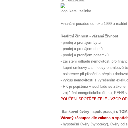
tel.: 603545087
Finanční poradce od roku 1999 a realitní
Realitní činnost - vázaná živnost
- prodej a pronájem bytu
- prodej a pronájem domů
- prodej a pronájem pozemků
- zajištění odhadu nemovitosti pro finanč
- kupní smlouvy a smlouvy o smlouvě bu
- asistence při předání a přepisu dodavat
- výkup nemovitostí s vyřešením exekuc
- RK je pojištěna v souhladu se zákone
- zajištění energetického štítku, PENB 
POUČENÍ SPOTŘEBITELE - VZOR O
Bankovní úvěry - spolupracuji s TO
Vázaný zástupce dle zákona o spotře
- hypoteční úvěry (hypotéky), úvěry od st