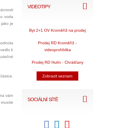
VIDEOTIPY
ácnosti
ko voda
 jako je
Byt 2+1 OV Kroměříž na prodej
Prodej RD Kroměříž -
hodnota
videoprohlídka
 vedlo k
kutečné
Prodej RD Hulín - Chrášťany
Zobrazit seznam
 částce.
vna vám
SOCIÁLNÍ SÍTĚ
 musíte