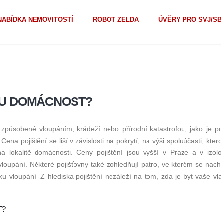
NABÍDKA NEMOVITOSTÍ
ROBOT ZELDA
ÚVĚRY PRO SVJ/S
OU DOMÁCNOST?
 způsobené vloupáním, krádeží nebo přírodní katastrofou, jako je p
ena pojištění se liší v závislosti na pokrytí, na výši spoluúčasti, kte
a lokalitě domácnosti. Ceny pojištění jsou vyšší v Praze a v izol
 vloupání. Některé pojišťovny také zohledňují patro, ve kterém se nach
iku vloupání. Z hlediska pojištění nezáleží na tom, zda je byt vaše vl
T?