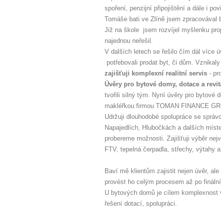
spoření, penzijní připojištění a dále i p
Tomáše bati ve Zlíně jsem zpracovával b
Již na škole jsem rozvíjel myšlenku propo
najednou neřešil.
V dalších letech se řešilo čím dál více 
potřebovali prodat byt, či dům. Vznika
zajišťuji komplexní realitní servis
- pr
Úvěry pro bytové domy, dotace a revi
tvořili silný tým. Nyní úvěry pro bytové
makléřkou firmou TOMAN FINANCE GRO
Udržuji dlouhodobé spolupráce se správ
Napajedlích, Hlubočkách a dalších míste
probereme možnosti. Zajišťuji výběr nej
FTV, tepelná čerpadla, střechy, výtahy a
Baví mě klientům zajistit nejen úvěr, a
provést ho celým procesem až po finální 
U bytových domů je cílem komplexnost v
řešení dotací, spolupráci.