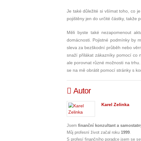
Je také důležité si všímat toho, co je
pojištěny jen do určité částky, takže
Měli byste také nezapomenout akt
domácnosti. Pojistné podmínky by mě
sleva za bezškodní průběh nebo věrno
snaží přilákat zákazníky pomocí co 
ale porovnat různé možnosti na trhu. 
se na mě obrátit pomocí stránky s ko
Autor
Karel Zelinka
Jsem
finanční konzultant a samostatný
Můj profesní život začal roku
1999
.
S profesí finančního poradce jsem se se