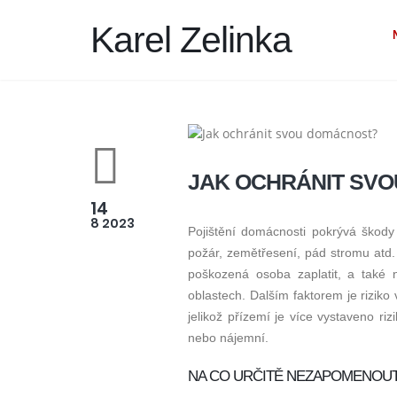
Karel Zelinka
JAK OCHRÁNIT SV
14
8 2023
Pojištění domácnosti pokrývá škody
požár, zemětřesení, pád stromu atd. C
poškozená osoba zaplatit, a také n
oblastech. Dalším faktorem je riziko
jelikož přízemí je více vystaveno riz
nebo nájemní.
NA CO URČITĚ NEZAPOMENOU