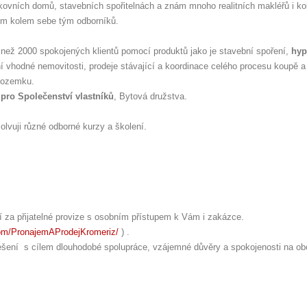
ovních domů, stavebních spořitelnách a znám mnoho realitních makléřů i ko
sem kolem sebe tým odborníků.
ce než 2000 spokojených klientů pomocí produktů jako je stavební spoření,
hyp
ní vhodné nemovitosti, prodeje stávající a koordinace celého procesu koupě a
pozemku.
 pro Společenství vlastníků
, Bytová družstva.
olvuji různé odborné kurzy a školení.
tí za přijatelné provize s osobním přístupem k Vám i zakázce.
om/PronajemAProdejKromeriz/
) .
řešení s cílem dlouhodobé spolupráce, vzájemné důvěry a spokojenosti na ob