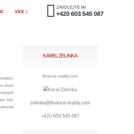
ZAVOLEJTE MI
BD
VÍCE
+420 603 545 087
KAREL ZELINKA
finance-reality.com
ovodeň,
rou musí
ovaných
ází byt,
zelinka@finance-reality.com
astnické
+420 603 545 087