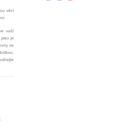
sou věci
ění.
ve vaší
jako je
ťovny se
bídkou,
eváhejte
í.
í