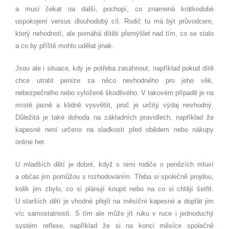
a musí čekat na další, pochopí, co znamená krátkodobé
uspokojení versus dlouhodobý cíl. Rodič tu má být průvodcem,
který nehodnotí, ale pomáhá dítěti přemýšlet nad tím, co se stalo
a co by příště mohlo udělat jinak.
Jsou ale i situace, kdy je potřeba zasáhnout, například pokud dítě
chce utratit peníze za něco nevhodného pro jeho věk,
nebezpečného nebo vyloženě škodlivého. V takovém případě je na
místě jasně a klidně vysvětlit, proč je určitý výdaj nevhodný.
Důležitá je také dohoda na základních pravidlech, například že
kapesné není určeno na sladkosti před obědem nebo nákupy
online her.
U mladších dětí je dobré, když s nimi rodiče o penězích mluví
a občas jim pomůžou s rozhodováním. Třeba si společně projdou,
kolik jim zbylo, co si plánují koupit nebo na co si chtějí šetřit.
U starších dětí je vhodné přejít na měsíční kapesné a dopřát jim
víc samostatnosti. S tím ale může jít ruku v ruce i jednoduchý
systém reflexe, například že si na konci měsíce společně