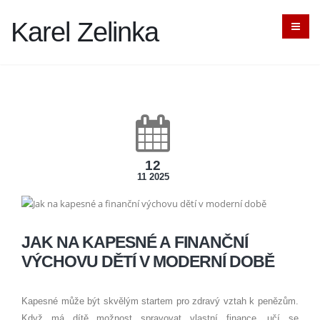
Karel Zelinka
12
11 2025
JAK NA KAPESNÉ A FINANČNÍ
VÝCHOVU DĚTÍ V MODERNÍ DOBĚ
Kapesné může být skvělým startem pro zdravý vztah k penězům.
Když má dítě možnost spravovat vlastní finance, učí se