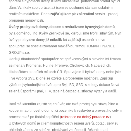
spoření a hypoteční úvěry. Klienti občas také potřebovali prodat byt, či
dům. Vznikaly spolupráce, až jsem se postupně stal samostatným
realitním makléřem. Dnes
zajišťuji komplexní realitní servis
- prodej,
pronájem nemovitostí.
Úvěry pro bytové domy, dotace a revitalizace bytovývých domů
,
byla doménou Ing. Květy Zelinkové se, kterou jsme tvořili silný tým. Nyní
úvěry pro bytové domy
již několik let zajišťuji
osobně a to ve
spolupráci se specializovanou makléřkou firmou TOMAN FINANCE
GROUP s.r.o.
Udržuji dlouhodobé spolupráce se správcovskými a stavebními firmami
zejména v Kroměříži, Hulíně, Přerově, Otrokovicích, Napajedlích,
Hlubočkách a dalších místech ČR. Spravujete-li bytové domy nebo jste-
li ve výboru SVJ, klidně se ozvěte a probereme možnosti. Zajišťuji
výběr nejvýhodnějšího úvěru pro Svj, BD, SBD, s kolegy dotace Nová
zelená úsporám i jiné, FTV, tepelná čerpadla, střechy, výtahy a další.
Baví mě klientům zajistit nejen úvěr, ale také prodej bytu stávajícího a
koupení např. nového domu, či pozemku k výstavbě a provést ho celým
procesem až po finální pojištění (
reference na dobrý poradce cz
).
U bytových domů je cílem komplexnost v řešení úvěrů, dotací, servisu
ohledně zápisu ze schůze, předávání zkušeností, řešení dotací,