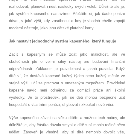
rozhodovat, plánovat i nést následky svých voleb. Důležité ale je,
jak systém kapesného nastavíme. Přečtěte si, jak často peníze
dávat, v jaké výši, kdy zasáhnout a kdy je vhodná chvíle zapojit
moderní nástroje, jako jsou dětské platební karty.
Jak nastavit jednoduchý systém kapesného, který funguje
Začít s kapesným se může zdát jako maličkost, ale ve
skutečnosti jde o velmi silný nástroj pro budování finanční
odpovědnosti. Základem je pravidelnost a jasná pravidla. Když
dítě ví, že dostává kapesné každý týden nebo každý měsíc ve
stejné výši, učí se pracovat s omezeným rozpočtem. Pravidelné
kapesné navíc není odměnou za domácí práce ani školní
výsledky. Je to prostředek, jak se děti mohou bezpečně učit
hospodařit s vlastními penězi, chybovat i zkoušet nové věci.
Výše kapesného závisí na věku dítěte a možnostech rodiny, ale
důležité je, aby částka dávala smysl a dítě s ní mohlo reálně něco
udělat. Zároveň je vhodné, aby si dítě nemohlo dovolit vše,