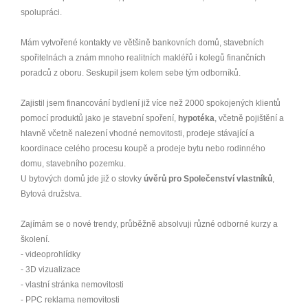
spolupráci.
Mám vytvořené kontakty ve většině bankovních domů, stavebních
spořitelnách a znám mnoho realitních makléřů i kolegů finančních
poradců z oboru. Seskupil jsem kolem sebe tým odborníků.
Zajistil jsem financování bydlení již více než 2000 spokojených klientů
pomocí produktů jako je stavební spoření,
hypotéka
, včetně pojištění a
hlavně včetně nalezení vhodné nemovitosti, prodeje stávající a
koordinace celého procesu koupě a prodeje bytu nebo rodinného
domu, stavebního pozemku.
U bytových domů jde již o stovky
úvěrů pro Společenství vlastníků
,
Bytová družstva.
Zajímám se o nové trendy, průběžně absolvuji různé odborné kurzy a
školení.
- videoprohlídky
- 3D vizualizace
- vlastní stránka nemovitosti
- PPC reklama nemovitosti