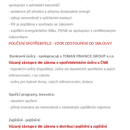
spolupráci s advokátní kanceláří
- asistence při předání a přepisu dodavatele energií
- výkup nemovitostí s vyřešením exekucí
- RK je pojištěna v souhladu se zákonem
- zajištění energetického štítku, PENB ve spolupráci s certifikovaným
odborníkem
POUČENÍ SPOTŘEBITELE - VZOR ODSTOUPENÍ OD SMLOUVY
Bankovní úvěry - spolupracuji s TOMAN FINANCE GROUP s.r.o.
Vázaný zástupce dle zákona o spotřebitelském úvěru u ČNB
- hypoteční úvěry (hypotéky), úvěry od stavebních spořitelen a jejich
refinancování, i na cokoliv
- úvěry pro bytové domy, i jejich refinancování, dotace
Spořící programy, investice:
- stavební spoření
- přímá investice do nemovitostí s následným zajištěním nájemce
Zajištění - pojištění:
Vázaný zástupce dle zákona o distribuci pojištění a zajištění