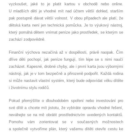
vyzkoušet, jaké to je platit kartou v obchodě nebo online.
U mladších dětí je vhodné mít nad účtem větší dohled, starším
pak postupně dávat větší volnost. V obou případech ale platí, že
dětská karta není jen technická pomůcka. Je to výukový nástroj,
který pomáhá dětem vnímat peníze jako prostředek, se kterým se
zachází zodpovědně.
Finanční výchova nezačíná až v dospělosti, právě naopak. Čím
dříve děti pochopí, jak peníze fungují, tím lépe se s nimi naučí
zacházet. Kapesné, drobné chyby, ale i první karta jsou výbornými
nástroji, jak je v tom bezpečně a přirozeně podpořit. Každá rodina
si může nastavit vlastní systém, který bude odpovídat věku dítěte
i životnímu stylu rodičů.
Pokud přemýšlíte o dlouhodobém spoření nebo investování pro
své dítě a chcete mít jistotu, že vybíráte opravdu vhodné řešení,
neváhejte se na mě obrátit prostřednictvím uvedených kontaktů.
Pomohu vám zorientovat se v současných možnostech
a společně vytvoříme plán, který vašemu dítěti otevře cestu ke