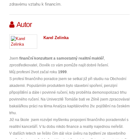
zdravému vztahu k financím.
Autor
Karel Zelinka
Jsem
finanční konzultant a samostatný realitní makléř
,
zprostředkovatel, člověk co vám pomůže najít dobré řešení.
Můj profesní život začal roku
1999
.
S profesí finančního poradce jsem se setkal již při studiu na Obchodní
akademii. Populárním produktem bylo stavební spoření, penzijní
připojištění a dále i povinné ručení, kdy proběhla demonopolizaci trhu
povinného ručení. Na Univerzitě Tomáše bati ve Zlíně jsem zpracovával
bakalářkou práci na téma Analýza kapitálového živ. pojištění na českém
trhu.
Již na škole jsem rozvíjel myšlenku propojení finančního poradenství s
realitní kanceláří. V tu dobu nikdo finance a reality najednou neřešil.
V dalších letech se řešilo čím dál více úvěru na bydlení ze stavebního