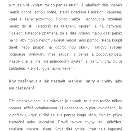
a muselo si vybírat, za co peníze utratí. U mladších dětí postačí
menší obnos jednou týdně, starší zvládnou i měsíční kapesné,
které si samy rozvrhnou. Pomoci může i jednoduché rozdělení
peněz do tří kategorií: na utrácení, spoření a na darování.
Poslední kategorie znamená, že si dítě vyhradí malou část peněz
na to, aby mohlo někomu udělat radost nebo pomoci, třeba koupit
dárek nebo přispět na dobročinnou sbírku. Takový systém
podporuje rovnováhu mezi radostí z peněz a zodpovědností.
Každé dítě je jiné, ale jednoduchý systém s jasnými pravidly je
základem, který funguje napříč věkem.
Kdy zasáhnout a jak nastavit hranice: limity a chyby jako
součást učení
Dát dětem volnost, ale zároveň je chránit, to je pro rodiče někdy
opravdu těžké vybalancovat. U kapesného to platí dvojnásob. Je
v pořádku, když si dítě za své peníze koupí něco, co vám přijde
zbytečné nebo nekvalitní. Právě takové chyby jsou důležitou
součástí procesu učení. Když dítě rychle utratí celé kapesné