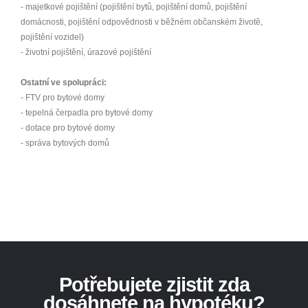
- majetkové pojištění (pojištění bytů, pojištění domů, pojištění
domácnosti, pojištění odpovědnosti v běžném občanském životě,
pojištění vozidel)
- životní pojištění, úrazové pojištění
Ostatní ve spolupráci:
- FTV pro bytové domy
- tepelná čerpadla pro bytové domy
- dotace pro bytové domy
- správa bytových domů
Potřebujete zjistit zda
dosáhnete na hypotéku?