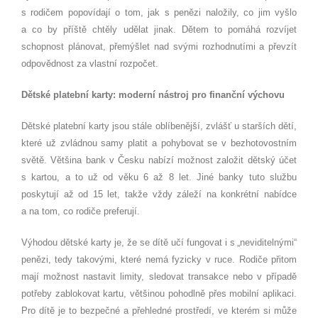
s rodičem popovídají o tom, jak s penězi naložily, co jim vyšlo
a co by příště chtěly udělat jinak. Dětem to pomáhá rozvíjet
schopnost plánovat, přemýšlet nad svými rozhodnutími a převzít
odpovědnost za vlastní rozpočet.
Dětské platební karty: moderní nástroj pro finanční výchovu
Dětské platební karty jsou stále oblíbenější, zvlášť u starších dětí,
které už zvládnou samy platit a pohybovat se v bezhotovostním
světě. Většina bank v Česku nabízí možnost založit dětský účet
s kartou, a to už od věku 6 až 8 let. Jiné banky tuto službu
poskytují až od 15 let, takže vždy záleží na konkrétní nabídce
a na tom, co rodiče preferují.
Výhodou dětské karty je, že se dítě učí fungovat i s „neviditelnými“
penězi, tedy takovými, které nemá fyzicky v ruce. Rodiče přitom
mají možnost nastavit limity, sledovat transakce nebo v případě
potřeby zablokovat kartu, většinou pohodlně přes mobilní aplikaci.
Pro dítě je to bezpečné a přehledné prostředí, ve kterém si může