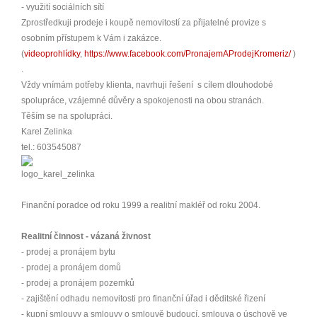
- využití sociálních sítí
Zprostředkuji prodeje i koupě nemovitostí za přijatelné provize s
osobním přístupem k Vám i zakázce.
(
videoprohlídky
,
https://www.facebook.com/PronajemAProdejKromeriz/
)
.
Vždy vnímám potřeby klienta, navrhuji řešení s cílem dlouhodobé
spolupráce, vzájemné důvěry a spokojenosti na obou stranách.
Těším se na spolupráci.
Karel Zelinka
tel.: 603545087
Finanční poradce od roku 1999 a realitní makléř od roku 2004.
Realitní činnost - vázaná živnost
- prodej a pronájem bytu
- prodej a pronájem domů
- prodej a pronájem pozemků
- zajištění odhadu nemovitosti pro finanční úřad i děditské řizení
- kupní smlouvy a smlouvy o smlouvě budoucí, smlouva o úschově ve