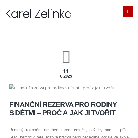
Karel Zelinka
11
6 2025
FINANČNÍ REZERVA PRO RODINY
S DĚTMI – PROČ A JAK JI TVOŘIT
Rodinný rozpočet dostává zabrat častěji, než bychom si přáli.
Stačí nemoc dítěte, rozbitá pračka nebo nečekané výdaje ve škole