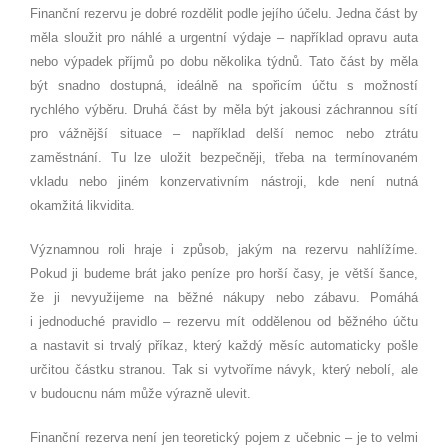
Finanční rezervu je dobré rozdělit podle jejího účelu. Jedna část by
měla sloužit pro náhlé a urgentní výdaje – například opravu auta
nebo výpadek příjmů po dobu několika týdnů. Tato část by měla
být snadno dostupná, ideálně na spořicím účtu s možností
rychlého výběru. Druhá část by měla být jakousi záchrannou sítí
pro vážnější situace – například delší nemoc nebo ztrátu
zaměstnání. Tu lze uložit bezpečněji, třeba na termínovaném
vkladu nebo jiném konzervativním nástroji, kde není nutná
okamžitá likvidita.
Významnou roli hraje i způsob, jakým na rezervu nahlížíme.
Pokud ji budeme brát jako peníze pro horší časy, je větší šance,
že ji nevyužijeme na běžné nákupy nebo zábavu. Pomáhá
i jednoduché pravidlo – rezervu mít oddělenou od běžného účtu
a nastavit si trvalý příkaz, který každý měsíc automaticky pošle
určitou částku stranou. Tak si vytvoříme návyk, který nebolí, ale
v budoucnu nám může výrazně ulevit.
Finanční rezerva není jen teoretický pojem z učebnic – je to velmi