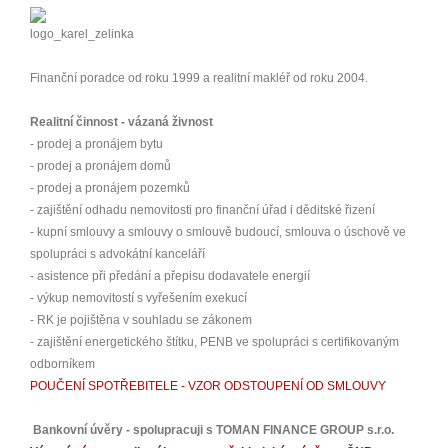
Finanční poradce od roku 1999 a realitní makléř od roku 2004.
Realitní činnost - vázaná živnost
- prodej a pronájem bytu
- prodej a pronájem domů
- prodej a pronájem pozemků
- zajištění odhadu nemovitosti pro finanční úřad i děditské řizení
- kupní smlouvy a smlouvy o smlouvě budoucí, smlouva o úschově ve
spolupráci s advokátní kanceláří
- asistence při předání a přepisu dodavatele energií
- výkup nemovitostí s vyřešením exekucí
- RK je pojištěna v souhladu se zákonem
- zajištění energetického štítku, PENB ve spolupráci s certifikovaným
odborníkem
POUČENÍ SPOTŘEBITELE - VZOR ODSTOUPENÍ OD SMLOUVY
Bankovní úvěry - spolupracuji s TOMAN FINANCE GROUP s.r.o.