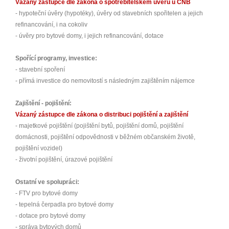
Vázaný zástupce dle zákona o spotřebitelském úvěru u ČNB
- hypoteční úvěry (hypotéky), úvěry od stavebních spořitelen a jejich
refinancování, i na cokoliv
- úvěry pro bytové domy, i jejich refinancování, dotace
Spořící programy, investice:
- stavební spoření
- přímá investice do nemovitostí s následným zajištěním nájemce
Zajištění - pojištění:
Vázaný zástupce dle zákona o distribuci pojištění a zajištění
- majetkové pojištění (pojištění bytů, pojištění domů, pojištění
domácnosti, pojištění odpovědnosti v běžném občanském životě,
pojištění vozidel)
- životní pojištění, úrazové pojištění
Ostatní ve spolupráci:
- FTV pro bytové domy
- tepelná čerpadla pro bytové domy
- dotace pro bytové domy
- správa bytových domů