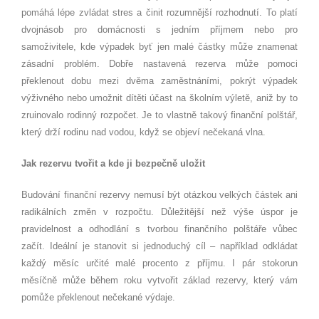
pomáhá lépe zvládat stres a činit rozumnější rozhodnutí. To platí
dvojnásob pro domácnosti s jedním příjmem nebo pro
samoživitele, kde výpadek byť jen malé částky může znamenat
zásadní problém. Dobře nastavená rezerva může pomoci
překlenout dobu mezi dvěma zaměstnáními, pokrýt výpadek
výživného nebo umožnit dítěti účast na školním výletě, aniž by to
zruinovalo rodinný rozpočet. Je to vlastně takový finanční polštář,
který drží rodinu nad vodou, když se objeví nečekaná vlna.
Jak rezervu tvořit a kde ji bezpečně uložit
Budování finanční rezervy nemusí být otázkou velkých částek ani
radikálních změn v rozpočtu. Důležitější než výše úspor je
pravidelnost a odhodlání s tvorbou finančního polštáře vůbec
začít. Ideální je stanovit si jednoduchý cíl – například odkládat
každý měsíc určité malé procento z příjmu. I pár stokorun
měsíčně může během roku vytvořit základ rezervy, který vám
pomůže překlenout nečekané výdaje.