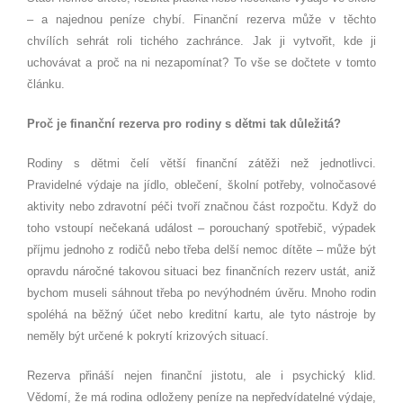
– a najednou peníze chybí. Finanční rezerva může v těchto
chvílích sehrát roli tichého zachránce. Jak ji vytvořit, kde ji
uchovávat a proč na ni nezapomínat? To vše se dočtete v tomto
článku.
Proč je finanční rezerva pro rodiny s dětmi tak důležitá?
Rodiny s dětmi čelí větší finanční zátěži než jednotlivci.
Pravidelné výdaje na jídlo, oblečení, školní potřeby, volnočasové
aktivity nebo zdravotní péči tvoří značnou část rozpočtu. Když do
toho vstoupí nečekaná událost – porouchaný spotřebič, výpadek
příjmu jednoho z rodičů nebo třeba delší nemoc dítěte – může být
opravdu náročné takovou situaci bez finančních rezerv ustát, aniž
bychom museli sáhnout třeba po nevýhodném úvěru. Mnoho rodin
spoléhá na běžný účet nebo kreditní kartu, ale tyto nástroje by
neměly být určené k pokrytí krizových situací.
Rezerva přináší nejen finanční jistotu, ale i psychický klid.
Vědomí, že má rodina odloženy peníze na nepředvídatelné výdaje,