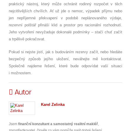
praktický nástroj, který může ochránit rodinný rozpočet v těch
nejcitlivějších chvílích. Ať už jde o nemoc, výpadek příjmu nebo
jen nepříjemné překvapení v podobě neplánovaného výdaje,
rezervní polštář přináší klid a prostor pro racionální rozhodnutí.
Jeho vytvoření nevyžaduje dokonalé podmínky – stačí chuť začít
a trpělivě pokračovat.
Pokud si nejste jistí, jak s budováním rezervy začít, nebo hledáte
bezpečný způsob jejího uložení, neváhejte mě kontaktovat.
Společně najdeme řešení, které bude odpovídat vaší situaci
i možnostem.
Autor
Karel Zelinka
Jsem
finanční konzultant a samostatný realitní makléř
,
zprostředkovatel, člověk co vám pomůže najít dobré řešení.