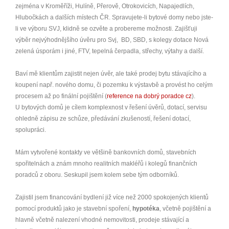
zejména v Kroměříži, Hulíně, Přerově, Otrokovicích, Napajedlích,
Hlubočkách a dalších místech ČR. Spravujete-li bytové domy nebo jste-
li ve výboru SVJ, klidně se ozvěte a probereme možnosti. Zajišťuji
výběr nejvýhodnějšího úvěru pro Svj, BD, SBD, s kolegy dotace Nová
zelená úsporám i jiné, FTV, tepelná čerpadla, střechy, výtahy a další.
Baví mě klientům zajistit nejen úvěr, ale také prodej bytu stávajícího a
koupení např. nového domu, či pozemku k výstavbě a provést ho celým
procesem až po finální pojištění (
reference na dobrý poradce cz
).
U bytových domů je cílem komplexnost v řešení úvěrů, dotací, servisu
ohledně zápisu ze schůze, předávání zkušeností, řešení dotací,
spolupráci.
Mám vytvořené kontakty ve většině bankovních domů, stavebních
spořitelnách a znám mnoho realitních makléřů i kolegů finančních
poradců z oboru. Seskupil jsem kolem sebe tým odborníků.
Zajistil jsem financování bydlení již více než 2000 spokojených klientů
pomocí produktů jako je stavební spoření,
hypotéka
, včetně pojištění a
hlavně včetně nalezení vhodné nemovitosti, prodeje stávající a