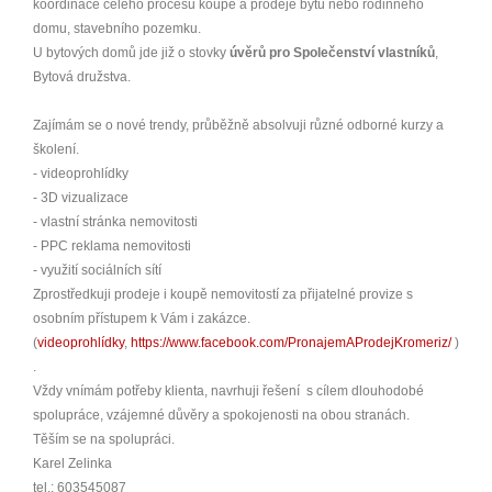
koordinace celého procesu koupě a prodeje bytu nebo rodinného
domu, stavebního pozemku.
U bytových domů jde již o stovky
úvěrů pro Společenství vlastníků
,
Bytová družstva.
Zajímám se o nové trendy, průběžně absolvuji různé odborné kurzy a
školení.
- videoprohlídky
- 3D vizualizace
- vlastní stránka nemovitosti
- PPC reklama nemovitosti
- využití sociálních sítí
Zprostředkuji prodeje i koupě nemovitostí za přijatelné provize s
osobním přístupem k Vám i zakázce.
(
videoprohlídky
,
https://www.facebook.com/PronajemAProdejKromeriz/
)
.
Vždy vnímám potřeby klienta, navrhuji řešení s cílem dlouhodobé
spolupráce, vzájemné důvěry a spokojenosti na obou stranách.
Těším se na spolupráci.
Karel Zelinka
tel.: 603545087