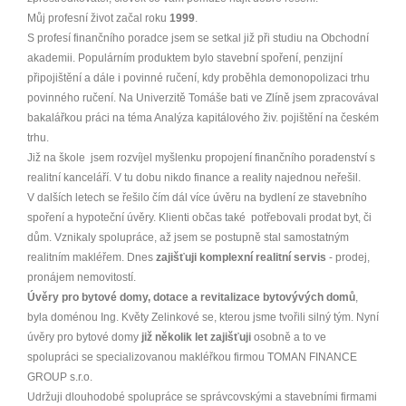
Můj profesní život začal roku
1999
.
S profesí finančního poradce jsem se setkal již při studiu na Obchodní
akademii. Populárním produktem bylo stavební spoření, penzijní
připojištění a dále i povinné ručení, kdy proběhla demonopolizaci trhu
povinného ručení. Na Univerzitě Tomáše bati ve Zlíně jsem zpracovával
bakalářkou práci na téma Analýza kapitálového živ. pojištění na českém
trhu.
Již na škole jsem rozvíjel myšlenku propojení finančního poradenství s
realitní kanceláří. V tu dobu nikdo finance a reality najednou neřešil.
V dalších letech se řešilo čím dál více úvěru na bydlení ze stavebního
spoření a hypoteční úvěry. Klienti občas také potřebovali prodat byt, či
dům. Vznikaly spolupráce, až jsem se postupně stal samostatným
realitním makléřem. Dnes
zajišťuji komplexní realitní servis
- prodej,
pronájem nemovitostí.
Úvěry pro bytové domy, dotace a revitalizace bytovývých domů
,
byla doménou Ing. Květy Zelinkové se, kterou jsme tvořili silný tým. Nyní
úvěry pro bytové domy
již několik let zajišťuji
osobně a to ve
spolupráci se specializovanou makléřkou firmou TOMAN FINANCE
GROUP s.r.o.
Udržuji dlouhodobé spolupráce se správcovskými a stavebními firmami