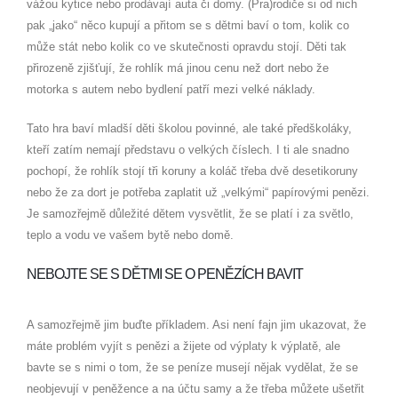
vážou kytice nebo prodávají auta či domy. (Pra)rodiče si od nich
pak „jako“ něco kupují a přitom se s dětmi baví o tom, kolik co
může stát nebo kolik co ve skutečnosti opravdu stojí. Děti tak
přirozeně zjišťují, že rohlík má jinou cenu než dort nebo že
motorka s autem nebo bydlení patří mezi velké náklady.
Tato hra baví mladší děti školou povinné, ale také předškoláky,
kteří zatím nemají představu o velkých číslech. I ti ale snadno
pochopí, že rohlík stojí tři koruny a koláč třeba dvě desetikoruny
nebo že za dort je potřeba zaplatit už „velkými“ papírovými penězi.
Je samozřejmě důležité dětem vysvětlit, že se platí i za světlo,
teplo a vodu ve vašem bytě nebo domě.
NEBOJTE SE S DĚTMI SE O PENĚZÍCH BAVIT
A samozřejmě jim buďte příkladem. Asi není fajn jim ukazovat, že
máte problém vyjít s penězi a žijete od výplaty k výplatě, ale
bavte se s nimi o tom, že se peníze musejí nějak vydělat, že se
neobjevují v peněžence a na účtu samy a že třeba můžete ušetřit