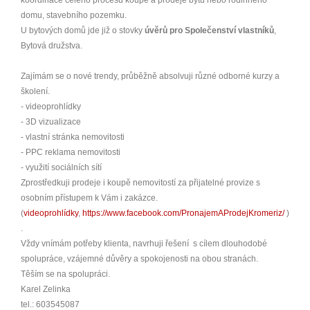
domu, stavebního pozemku.
U bytových domů jde již o stovky
úvěrů pro Společenství vlastníků
,
Bytová družstva.
Zajímám se o nové trendy, průběžně absolvuji různé odborné kurzy a
školení.
- videoprohlídky
- 3D vizualizace
- vlastní stránka nemovitosti
- PPC reklama nemovitosti
- využití sociálních sítí
Zprostředkuji prodeje i koupě nemovitostí za přijatelné provize s
osobním přístupem k Vám i zakázce.
(
videoprohlídky
,
https://www.facebook.com/PronajemAProdejKromeriz/
)
.
Vždy vnímám potřeby klienta, navrhuji řešení s cílem dlouhodobé
spolupráce, vzájemné důvěry a spokojenosti na obou stranách.
Těším se na spolupráci.
Karel Zelinka
tel.: 603545087