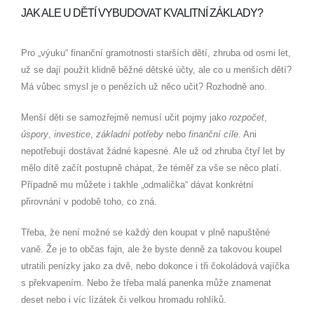
JAK ALE U DĚTÍ VYBUDOVAT KVALITNÍ ZÁKLADY?
Pro „výuku“ finanční gramotnosti starších dětí, zhruba od osmi let,
už se dají použít klidně běžné dětské účty, ale co u menších dětí?
Má vůbec smysl je o penězích už něco učit? Rozhodně ano.
Menší děti se samozřejmě nemusí učit pojmy jako
rozpočet
,
úspory
,
investice
,
základní potřeby
nebo
finanční cíle
. Ani
nepotřebují dostávat žádné kapesné. Ale už od zhruba čtyř let by
mělo dítě začít postupně chápat, že téměř za vše se něco platí.
Případně mu můžete i takhle „odmalička“ dávat konkrétní
přirovnání v podobě toho, co zná.
Třeba, že není možné se každý den koupat v plně napuštěné
vaně. Že je to občas fajn, ale že byste denně za takovou koupel
utratili penízky jako za dvě, nebo dokonce i tři čokoládová vajíčka
s překvapením. Nebo že třeba malá panenka může znamenat
deset nebo i víc lízátek či velkou hromadu rohlíků.