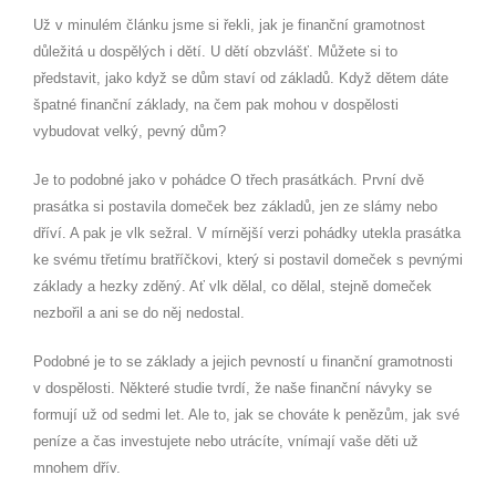
Už v minulém článku jsme si řekli, jak je finanční gramotnost
důležitá u dospělých i dětí. U dětí obzvlášť. Můžete si to
představit, jako když se dům staví od základů. Když dětem dáte
špatné finanční základy, na čem pak mohou v dospělosti
vybudovat velký, pevný dům?
Je to podobné jako v pohádce O třech prasátkách. První dvě
prasátka si postavila domeček bez základů, jen ze slámy nebo
dříví. A pak je vlk sežral. V mírnější verzi pohádky utekla prasátka
ke svému třetímu bratříčkovi, který si postavil domeček s pevnými
základy a hezky zděný. Ať vlk dělal, co dělal, stejně domeček
nezbořil a ani se do něj nedostal.
Podobné je to se základy a jejich pevností u finanční gramotnosti
v dospělosti. Některé studie tvrdí, že naše finanční návyky se
formují už od sedmi let. Ale to, jak se chováte k penězům, jak své
peníze a čas investujete nebo utrácíte, vnímají vaše děti už
mnohem dřív.