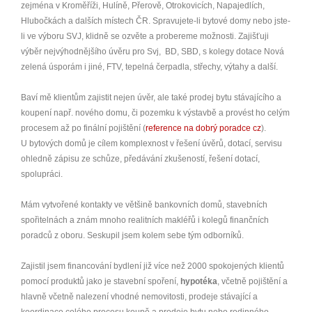
zejména v Kroměříži, Hulíně, Přerově, Otrokovicích, Napajedlích,
Hlubočkách a dalších místech ČR. Spravujete-li bytové domy nebo jste-
li ve výboru SVJ, klidně se ozvěte a probereme možnosti. Zajišťuji
výběr nejvýhodnějšího úvěru pro Svj, BD, SBD, s kolegy dotace Nová
zelená úsporám i jiné, FTV, tepelná čerpadla, střechy, výtahy a další.
Baví mě klientům zajistit nejen úvěr, ale také prodej bytu stávajícího a
koupení např. nového domu, či pozemku k výstavbě a provést ho celým
procesem až po finální pojištění (
reference na dobrý poradce cz
).
U bytových domů je cílem komplexnost v řešení úvěrů, dotací, servisu
ohledně zápisu ze schůze, předávání zkušeností, řešení dotací,
spolupráci.
Mám vytvořené kontakty ve většině bankovních domů, stavebních
spořitelnách a znám mnoho realitních makléřů i kolegů finančních
poradců z oboru. Seskupil jsem kolem sebe tým odborníků.
Zajistil jsem financování bydlení již více než 2000 spokojených klientů
pomocí produktů jako je stavební spoření,
hypotéka
, včetně pojištění a
hlavně včetně nalezení vhodné nemovitosti, prodeje stávající a
koordinace celého procesu koupě a prodeje bytu nebo rodinného