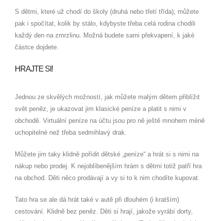
S dětmi, které už chodí do školy (druhá nebo třetí třída), můžete
pak i spočítat, kolik by stálo, kdybyste třeba celá rodina chodili
každý den na zmrzlinu. Možná budete sami překvapení, k jaké
částce dojdete.
HRAJTE SI!
Jednou ze skvělých možností, jak můžete malým dětem přiblížit
svět peněz, je ukazovat jim klasické peníze a platit s nimi v
obchodě. Virtuální peníze na účtu jsou pro ně ještě mnohem méně
uchopitelné než třeba sedmihlavý drak.
Můžete jim taky klidně pořídit dětské „peníze“ a hrát si s nimi na
nákup nebo prodej. K nejoblíbenějším hrám s dětmi totiž patří hra
na obchod. Děti něco prodávají a vy si to k nim chodíte kupovat.
Tato hra se ale dá hrát také v autě při dlouhém (i kratším)
cestování. Klidně bez peněz. Děti si hrají, jakože vyrábí dorty,