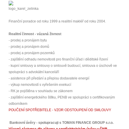
Finanční poradce od roku 1999 a realitní makléř od roku 2004.
Realitní činnost - vázaná živnost
- prodej a pronájem bytu
- prodej a pronájem domů
- prodej a pronájem pozemků
- zajištění odhadu nemovitosti pro finanční úřad i děditské řizení
- kupní smlouvy a smlouvy o smlouvě budoucí, smlouva o úschově ve
spolupráci s advokátní kanceláří
- asistence při předání a přepisu dodavatele energií
- výkup nemovitostí s vyřešením exekucí
- RK je pojištěna v souhladu se zákonem
- zajištění energetického štítku, PENB ve spolupráci s certifikovaným
odborníkem
POUČENÍ SPOTŘEBITELE - VZOR ODSTOUPENÍ OD SMLOUVY
Bankovní úvěry - spolupracuji s TOMAN FINANCE GROUP s.r.o.
Vázaný zástupce dle zákona o spotřebitelském úvěru u ČNB