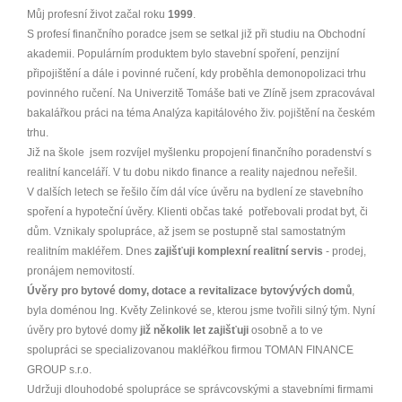
Můj profesní život začal roku
1999
.
S profesí finančního poradce jsem se setkal již při studiu na Obchodní
akademii. Populárním produktem bylo stavební spoření, penzijní
připojištění a dále i povinné ručení, kdy proběhla demonopolizaci trhu
povinného ručení. Na Univerzitě Tomáše bati ve Zlíně jsem zpracovával
bakalářkou práci na téma Analýza kapitálového živ. pojištění na českém
trhu.
Již na škole jsem rozvíjel myšlenku propojení finančního poradenství s
realitní kanceláří. V tu dobu nikdo finance a reality najednou neřešil.
V dalších letech se řešilo čím dál více úvěru na bydlení ze stavebního
spoření a hypoteční úvěry. Klienti občas také potřebovali prodat byt, či
dům. Vznikaly spolupráce, až jsem se postupně stal samostatným
realitním makléřem. Dnes
zajišťuji komplexní realitní servis
- prodej,
pronájem nemovitostí.
Úvěry pro bytové domy, dotace a revitalizace bytovývých domů
,
byla doménou Ing. Květy Zelinkové se, kterou jsme tvořili silný tým. Nyní
úvěry pro bytové domy
již několik let zajišťuji
osobně a to ve
spolupráci se specializovanou makléřkou firmou TOMAN FINANCE
GROUP s.r.o.
Udržuji dlouhodobé spolupráce se správcovskými a stavebními firmami