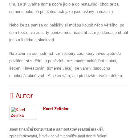
tím, že si uvaříte doma dobré jídlo a do restaurací chodíte za
odměnu nebo při příležitostech jako jsou oslavy narozenin.
Nebo že za peníze od babičky si můžou koupit něco většího, po
čem touží, ale že si ty peníze musí našetřit a že je škoda je utratit
jen za lízátka a sladkosti.
Na závěr se asi hodí říct, že veškerý čas, který investujete do
povídání si s dětmi o penězích, rozumném nakládání s nimi,
šetření i investování (úměrně věku), se vám v budoucnu
mnohonásobně vrátí. A nejen vám, ale především vašim dětem.
Autor
Karel Zelinka
Jsem
finanční konzultant a samostatný realitní makléř
,
zprostředkovatel, člověk co vám pomůže najít dobré řešení.