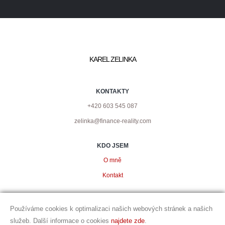
KAREL ZELINKA
KONTAKTY
+420 603 545 087
zelinka@finance-reality.com
KDO JSEM
O mně
Kontakt
PODMÍNKY
Používáme cookies k optimalizaci našich webových stránek a našich
Ochrana osobních údajů
služeb. Další informace o cookies
najdete zde
.