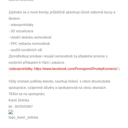
Zajímám se o nové trendy, průběžně absolvuji různé odborné kurzy a
školení.
- videoprohlídky
- 3D vizualizace
- vlastní stránka nemovitosti
- PPC reklama nemovitosti
- využití sociálních sítí
Zprostředkuji prodeje i koupě nemovitostí za přijatelné provize s
osobním přístupem k Vám i zakázce.
(
videoprohlídky
,
https://www.facebook.com/PronajemAProdejKromeriz/
)
.
Vždy vnímám potřeby klienta, navrhuji řešení s cílem dlouhodobé
spolupráce, vzájemné důvěry a spokojenosti na obou stranách.
Těším se na spolupráci.
Karel Zelinka
tel.: 603545087