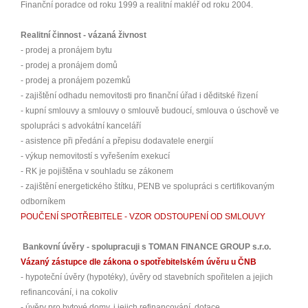
Finanční poradce od roku 1999 a realitní makléř od roku 2004.
Realitní činnost - vázaná živnost
- prodej a pronájem bytu
- prodej a pronájem domů
- prodej a pronájem pozemků
- zajištění odhadu nemovitosti pro finanční úřad i děditské řizení
- kupní smlouvy a smlouvy o smlouvě budoucí, smlouva o úschově ve
spolupráci s advokátní kanceláří
- asistence při předání a přepisu dodavatele energií
- výkup nemovitostí s vyřešením exekucí
- RK je pojištěna v souhladu se zákonem
- zajištění energetického štítku, PENB ve spolupráci s certifikovaným
odborníkem
POUČENÍ SPOTŘEBITELE - VZOR ODSTOUPENÍ OD SMLOUVY
Bankovní úvěry - spolupracuji s TOMAN FINANCE GROUP s.r.o.
Vázaný zástupce dle zákona o spotřebitelském úvěru u ČNB
- hypoteční úvěry (hypotéky), úvěry od stavebních spořitelen a jejich
refinancování, i na cokoliv
- úvěry pro bytové domy, i jejich refinancování, dotace