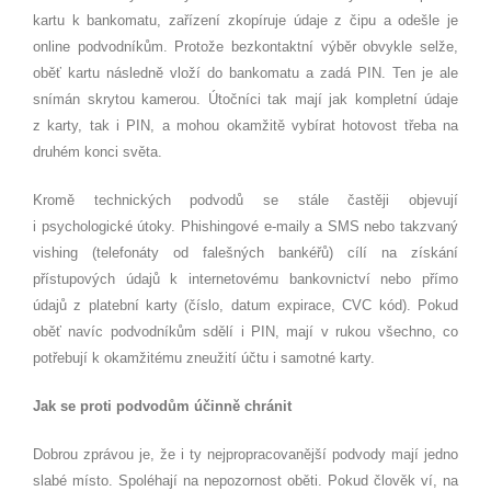
kartu k bankomatu, zařízení zkopíruje údaje z čipu a odešle je
online podvodníkům. Protože bezkontaktní výběr obvykle selže,
oběť kartu následně vloží do bankomatu a zadá PIN. Ten je ale
snímán skrytou kamerou. Útočníci tak mají jak kompletní údaje
z karty, tak i PIN, a mohou okamžitě vybírat hotovost třeba na
druhém konci světa.
Kromě technických podvodů se stále častěji objevují
i psychologické útoky. Phishingové e-maily a SMS nebo takzvaný
vishing (telefonáty od falešných bankéřů) cílí na získání
přístupových údajů k internetovému bankovnictví nebo přímo
údajů z platební karty (číslo, datum expirace, CVC kód). Pokud
oběť navíc podvodníkům sdělí i PIN, mají v rukou všechno, co
potřebují k okamžitému zneužití účtu i samotné karty.
Jak se proti podvodům účinně chránit
Dobrou zprávou je, že i ty nejpropracovanější podvody mají jedno
slabé místo. Spoléhají na nepozornost oběti. Pokud člověk ví, na