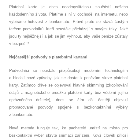
Platební karta je dnes neodmyslitelnou součástí našeho
každodenního života. Platíme s ní v obchodě, na internetu, nebo
vybíráme hotovost z bankomatu. Právě proto se stává častým
terčem podvodníků, kteří neustále přicházejí s novými triky. Jaké
jsou ty nejběžnější a jak se jim vyhnout, aby vaše peníze zůstaly
v bezpečí?
Nejčastější podvody s platebními kartami
Podvodníci se neustále přizpůsobují moderním technologiím
a hledají nové způsoby, jak se dostat k penězům skrze platební
karty. Zatímco dříve se objevoval hlavně skimming (zkopírování
údajů z magnetického proužku platební karty bez vědomí jejího
oprávněného držitele), dnes se čím dál častěji objevují
propracované podvody spojené s bezkontaktními výběry
z bankomatu.
Nová metoda funguje tak, že pachatelé umístí na místo pro
bezkontaktní výběr skryté snímací zařízení. Když člověk přiloží