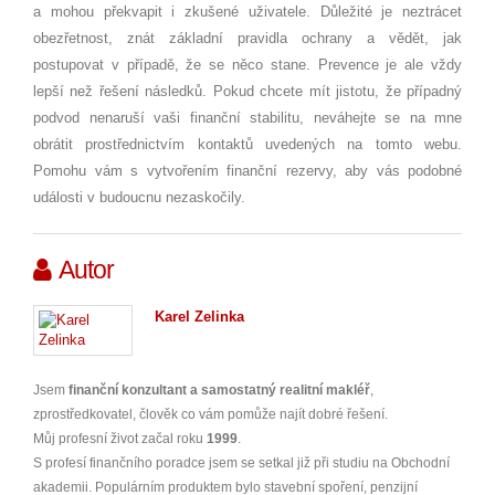
a mohou překvapit i zkušené uživatele. Důležité je neztrácet
obezřetnost, znát základní pravidla ochrany a vědět, jak
postupovat v případě, že se něco stane. Prevence je ale vždy
lepší než řešení následků. Pokud chcete mít jistotu, že případný
podvod nenaruší vaši finanční stabilitu, neváhejte se na mne
obrátit prostřednictvím kontaktů uvedených na tomto webu.
Pomohu vám s vytvořením finanční rezervy, aby vás podobné
události v budoucnu nezaskočily.
Autor
Karel Zelinka
Jsem
finanční konzultant a samostatný realitní makléř
,
zprostředkovatel, člověk co vám pomůže najít dobré řešení.
Můj profesní život začal roku
1999
.
S profesí finančního poradce jsem se setkal již při studiu na Obchodní
akademii. Populárním produktem bylo stavební spoření, penzijní