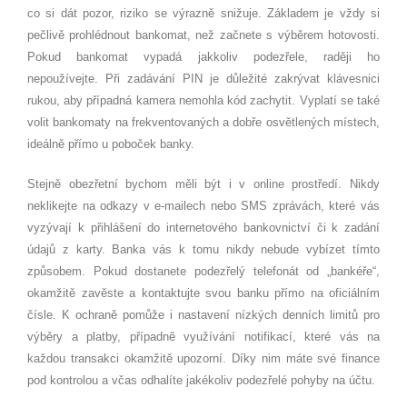
co si dát pozor, riziko se výrazně snižuje. Základem je vždy si
pečlivě prohlédnout bankomat, než začnete s výběrem hotovosti.
Pokud bankomat vypadá jakkoliv podezřele, raději ho
nepoužívejte. Při zadávání PIN je důležité zakrývat klávesnici
rukou, aby případná kamera nemohla kód zachytit. Vyplatí se také
volit bankomaty na frekventovaných a dobře osvětlených místech,
ideálně přímo u poboček banky.
Stejně obezřetní bychom měli být i v online prostředí. Nikdy
neklikejte na odkazy v e-mailech nebo SMS zprávách, které vás
vyzývají k přihlášení do internetového bankovnictví či k zadání
údajů z karty. Banka vás k tomu nikdy nebude vybízet tímto
způsobem. Pokud dostanete podezřelý telefonát od „bankéře“,
okamžitě zavěste a kontaktujte svou banku přímo na oficiálním
čísle. K ochraně pomůže i nastavení nízkých denních limitů pro
výběry a platby, případně využívání notifikací, které vás na
každou transakci okamžitě upozorní. Díky nim máte své finance
pod kontrolou a včas odhalíte jakékoliv podezřelé pohyby na účtu.