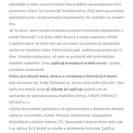
připojištění a dále i povinné ručení, kdy proběhla demonopolizaci trhu
povinného ručení. Na Univerzitě Tomáše bati ve Zlíně jsem zpracovával
bakalářkou práci na téma Analýza kapitálového živ. pojištění na českém
trhu.
Již na škole jsem rozvíjel myšlenku propojení finančního poradenství s
realitní kanceláří. V tu dobu nikdo finance a reality najednou neřešil.
V dalších letech se řešilo čím dál více úvěru na bydlení ze stavebního
spoření a hypoteční úvěry. Klienti občas také potřebovali prodat byt, či
dům. Vznikaly spolupráce, až jsem se postupně stal samostatným
realitním makléřem. Dnes
zajišťuji komplexní realitní servis
- prodej,
pronájem nemovitostí.
Úvěry pro bytové domy, dotace a revitalizace bytovývých domů
,
byla doménou Ing. Květy Zelinkové se, kterou jsme tvořili silný tým. Nyní
úvěry pro bytové domy
již několik let zajišťuji
osobně a to ve
spolupráci se specializovanou makléřkou firmou TOMAN FINANCE
GROUP s.r.o.
Udržuji dlouhodobé spolupráce se správcovskými a stavebními firmami
zejména v Kroměříži, Hulíně, Přerově, Otrokovicích, Napajedlích,
Hlubočkách a dalších místech ČR. Spravujete-li bytové domy nebo jste-
li ve výboru SVJ, klidně se ozvěte a probereme možnosti. Zajišťuji