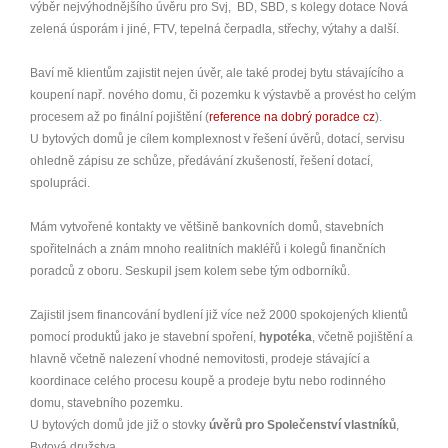
výběr nejvýhodnějšího úvěru pro Svj, BD, SBD, s kolegy dotace Nová
zelená úsporám i jiné, FTV, tepelná čerpadla, střechy, výtahy a další.
Baví mě klientům zajistit nejen úvěr, ale také prodej bytu stávajícího a
koupení např. nového domu, či pozemku k výstavbě a provést ho celým
procesem až po finální pojištění (
reference na dobrý poradce cz
).
U bytových domů je cílem komplexnost v řešení úvěrů, dotací, servisu
ohledně zápisu ze schůze, předávání zkušeností, řešení dotací,
spolupráci.
Mám vytvořené kontakty ve většině bankovních domů, stavebních
spořitelnách a znám mnoho realitních makléřů i kolegů finančních
poradců z oboru. Seskupil jsem kolem sebe tým odborníků.
Zajistil jsem financování bydlení již více než 2000 spokojených klientů
pomocí produktů jako je stavební spoření,
hypotéka
, včetně pojištění a
hlavně včetně nalezení vhodné nemovitosti, prodeje stávající a
koordinace celého procesu koupě a prodeje bytu nebo rodinného
domu, stavebního pozemku.
U bytových domů jde již o stovky
úvěrů pro Společenství vlastníků
,
Bytová družstva.