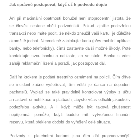
Jak správně postupovat, když už k podvodu dojde
Ani při maximální opatrnosti bohužel není stoprocentní jistota, že
se člověk nestane obětí podvodníků. Pokud zjistíte podezřelou
transakci nebo máte pocit, že někdo zneužil vaši kartu, je důležité
okamžitě jednat. Neprodleně zablokujte kartu (přes mobilní aplikaci
banky, nebo telefonicky), čímž zastavíte další možné škody. Poté
kontaktujte svou banku a nahlaste, co se stalo. Banka s vámi
zahájí reklamační řízení a poradí, jak postupovat dál.
Dalším krokem je podání trestního oznámení na policii. Čím dříve
se incident začne vyšetřovat, tím větší je šance na dopadení
pachatelů. Vyplatí se také pravidelně kontrolovat výpisy z účtu
a nastavit si notifikace o platbách, abyste včas odhalili jakoukoliv
podezřelou aktivitu. A i když může být taková zkušenost
nepříjemná, pomůže, když budete mít vytvořenou finanční
rezervu, která překlene období do vyřešení celé situace.
Podvody s platebními kartami jsou čím dál propracovanější