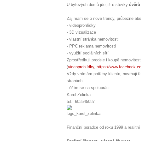
U bytových domů jde již o stovky
úvěrů
Zajímám se o nové trendy, průběžně abs
- videoprohlídky
- 3D vizualizace
- vlastní stránka nemovitosti
- PPC reklama nemovitosti
- využití sociálních sítí
Zprostředkuji prodeje i koupě nemovitos
(
videoprohlídky
,
https://www.facebook.c
Vždy vnímám potřeby klienta, navrhuji 
stranách.
Těším se na spolupráci.
Karel Zelinka
tel.: 603545087
Finanční poradce od roku 1999 a realitní