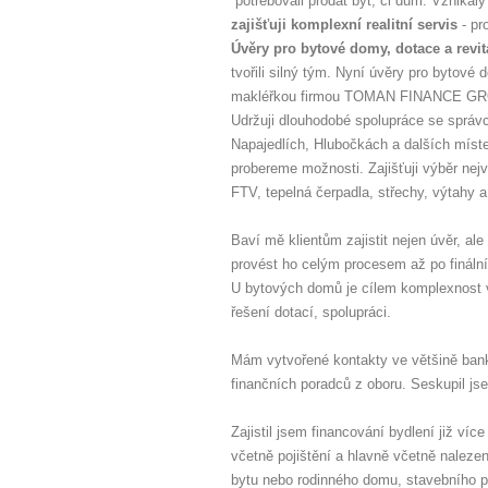
potřebovali prodat byt, či dům. Vznika
zajišťuji komplexní realitní servis
- pr
Úvěry pro bytové domy, dotace a revi
tvořili silný tým. Nyní úvěry pro bytové
makléřkou firmou TOMAN FINANCE GRO
Udržuji dlouhodobé spolupráce se správ
Napajedlích, Hlubočkách a dalších míste
probereme možnosti. Zajišťuji výběr nej
FTV, tepelná čerpadla, střechy, výtahy a
Baví mě klientům zajistit nejen úvěr, a
provést ho celým procesem až po finální 
U bytových domů je cílem komplexnost v
řešení dotací, spolupráci.
Mám vytvořené kontakty ve většině bank
finančních poradců z oboru. Seskupil j
Zajistil jsem financování bydlení již ví
včetně pojištění a hlavně včetně naleze
bytu nebo rodinného domu, stavebního 