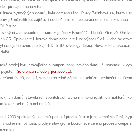
ly spolupráce, až jsem se postupně stal samostatným realitním makléřem. Dn
odej, pronájem nemovitostí.
talizace bytovývých domů
, byla doménou Ing. Květy Zelinkové se, kterou j
 domy
již několik let zajišťuji
osobně a to ve spolupráci se specializovanou
UP s.r.o.
covskými a stavebními firmami zejména v Kroměříži, Hulíně, Přerově, Otroko
ch ČR. Spravujete-li bytové domy nebo jste-li ve výboru SVJ, klidně se ozvě
výhodnějšího úvěru pro Svj, BD, SBD, s kolegy dotace Nová zelená úsporám i
 další.
le také prodej bytu stávajícího a koupení např. nového domu, či pozemku k vý
pojištění (
reference na dobrý poradce cz
).
 řešení úvěrů, dotací, servisu ohledně zápisu ze schůze, předávání zkušeno
ovních domů, stavebních spořitelnách a znám mnoho realitních makléřů i ko
sem kolem sebe tým odborníků.
ce než 2000 spokojených klientů pomocí produktů jako je stavební spoření,
hyp
ní vhodné nemovitosti, prodeje stávající a koordinace celého procesu koupě a
pozemku.