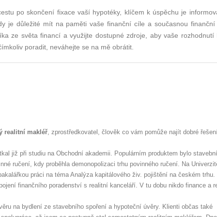
cestu po skončení fixace vaší hypotéky, klíčem k úspěchu je informov
y je důležité mít na paměti vaše finanční cíle a současnou finanční s
ka ze světa financí a využijte dostupné zdroje, aby vaše rozhodnutí 
ímkoliv poradit, neváhejte se na mě obrátit.
 realitní makléř
, zprostředkovatel, člověk co vám pomůže najít dobré řešen
tkal již při studiu na Obchodní akademii. Populárním produktem bylo stavebn
ovinné ručení, kdy proběhla demonopolizaci trhu povinného ručení. Na Univerzit
akalářkou práci na téma Analýza kapitálového živ. pojištění na českém trhu.
jení finančního poradenství s realitní kanceláří. V tu dobu nikdo finance a re
úvěru na bydlení ze stavebního spoření a hypoteční úvěry. Klienti občas také