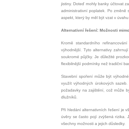
jistiny. Doteď mohly banky účtovat z
administrativní poplatek. Po změně 
aspekt, který by měl být vzat v úvahu
Alternativní řešení: Možnosti mimo
Kromě standardního refinancování 
výhodnější. Tyto alternativy zahrnu
soukromé půjčky. Je důležité prozko
flexibilnější podmínky než tradiční ba
Stavební spoření může být výhodné 
využít výhodných úrokových sazeb. 
požadavky na zajištění, což může bý
dlužníků.
Při hledání alternativních řešení je 
úvěry se často pojí zvýšená rizika. 
všechny možnosti a jejich důsledky.