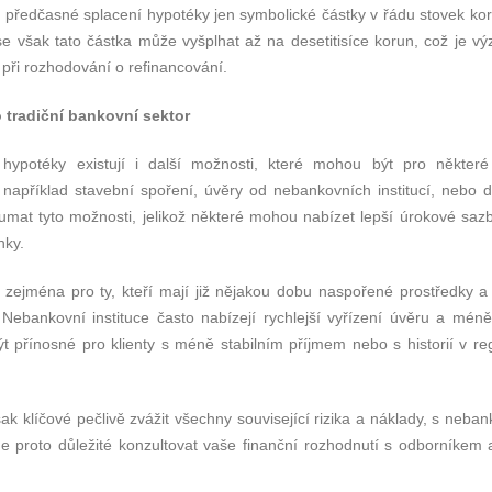
a předčasné splacení hypotéky jen symbolické částky v řádu stovek ko
se však tato částka může vyšplhat až na desetitisíce korun, což je v
 při rozhodování o refinancování.
 tradiční bankovní sektor
hypotéky existují i další možnosti, které mohou být pro některé 
jí například stavební spoření, úvěry od nebankovních institucí, nebo 
umat tyto možnosti, jelikož některé mohou nabízet lepší úrokové saz
nky.
zejména pro ty, kteří mají již nějakou dobu naspořené prostředky 
Nebankovní instituce často nabízejí rychlejší vyřízení úvěru a méně
t přínosné pro klienty s méně stabilním příjmem nebo s historií v reg
však klíčové pečlivě zvážit všechny související rizika a náklady, s neba
Je proto důležité konzultovat vaše finanční rozhodnutí s odborníkem 