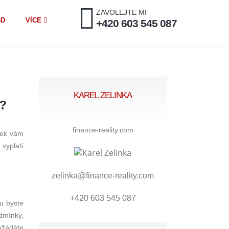
ZAVOLEJTE MI
BD
VÍCE
+420 603 545 087
KAREL ZELINKA
?
finance-reality.com
ánek vám
vyplatí
zelinka@finance-reality.com
+420 603 545 087
u byste
dmínky,
yžádáte