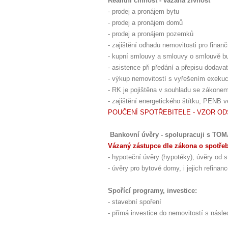
Realitní činnost - vázaná živnost
- prodej a pronájem bytu
- prodej a pronájem domů
- prodej a pronájem pozemků
- zajištění odhadu nemovitosti pro finanč
- kupní smlouvy a smlouvy o smlouvě bu
- asistence při předání a přepisu dodavat
- výkup nemovitostí s vyřešením exekuc
- RK je pojištěna v souhladu se zákone
- zajištění energetického štítku, PENB 
POUČENÍ SPOTŘEBITELE - VZOR O
Bankovní úvěry - spolupracuji s TO
Vázaný zástupce dle zákona o spotře
- hypoteční úvěry (hypotéky), úvěry od st
- úvěry pro bytové domy, i jejich refina
Spořící programy, investice:
- stavební spoření
- přímá investice do nemovitostí s nás