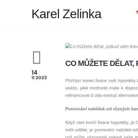
Karel Zelinka
CO MŮŽETE DĚLAT,
14
11 2023
Přichází konec fixace vaší hypotéky a
ukáže, jaké možnosti máte k dispozi
refinancovat či zda existují alternat
Porovnání nabídek od různých ba
Když vám končí fixace hypotéky, je 
měli udělat, je porovnání nabídek 
což může významně ovlivnit vaše mě