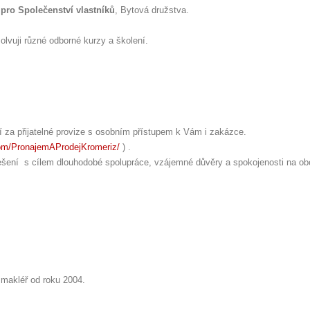
 pro Společenství vlastníků
, Bytová družstva.
olvuji různé odborné kurzy a školení.
tí za přijatelné provize s osobním přístupem k Vám i zakázce.
om/PronajemAProdejKromeriz/
) .
řešení s cílem dlouhodobé spolupráce, vzájemné důvěry a spokojenosti na ob
 makléř od roku 2004.