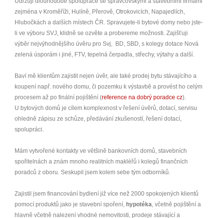
Udržuji dlouhodobé spolupráce se správcovskými a stavebními firmami
zejména v Kroměříži, Hulíně, Přerově, Otrokovicích, Napajedlích,
Hlubočkách a dalších místech ČR. Spravujete-li bytové domy nebo jste-
li ve výboru SVJ, klidně se ozvěte a probereme možnosti. Zajišťuji
výběr nejvýhodnějšího úvěru pro Svj, BD, SBD, s kolegy dotace Nová
zelená úsporám i jiné, FTV, tepelná čerpadla, střechy, výtahy a další.
Baví mě klientům zajistit nejen úvěr, ale také prodej bytu stávajícího a
koupení např. nového domu, či pozemku k výstavbě a provést ho celým
procesem až po finální pojištění (
reference na dobrý poradce cz
).
U bytových domů je cílem komplexnost v řešení úvěrů, dotací, servisu
ohledně zápisu ze schůze, předávání zkušeností, řešení dotací,
spolupráci.
Mám vytvořené kontakty ve většině bankovních domů, stavebních
spořitelnách a znám mnoho realitních makléřů i kolegů finančních
poradců z oboru. Seskupil jsem kolem sebe tým odborníků.
Zajistil jsem financování bydlení již více než 2000 spokojených klientů
pomocí produktů jako je stavební spoření,
hypotéka
, včetně pojištění a
hlavně včetně nalezení vhodné nemovitosti, prodeje stávající a