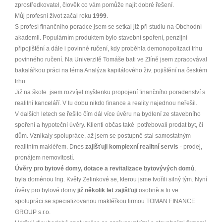
zprostředkovatel, člověk co vám pomůže najít dobré řešení.
Můj profesní život začal roku
1999
.
S profesí finančního poradce jsem se setkal již při studiu na Obchodní
akademii. Populárním produktem bylo stavební spoření, penzijní
připojištění a dále i povinné ručení, kdy proběhla demonopolizaci trhu
povinného ručení. Na Univerzitě Tomáše bati ve Zlíně jsem zpracovával
bakalářkou práci na téma Analýza kapitálového živ. pojištění na českém
trhu.
Již na škole jsem rozvíjel myšlenku propojení finančního poradenství s
realitní kanceláří. V tu dobu nikdo finance a reality najednou neřešil.
V dalších letech se řešilo čím dál více úvěru na bydlení ze stavebního
spoření a hypoteční úvěry. Klienti občas také potřebovali prodat byt, či
dům. Vznikaly spolupráce, až jsem se postupně stal samostatným
realitním makléřem. Dnes
zajišťuji komplexní realitní servis
- prodej,
pronájem nemovitostí.
Úvěry pro bytové domy, dotace a revitalizace bytovývých domů
,
byla doménou Ing. Květy Zelinkové se, kterou jsme tvořili silný tým. Nyní
úvěry pro bytové domy
již několik let zajišťuji
osobně a to ve
spolupráci se specializovanou makléřkou firmou TOMAN FINANCE
GROUP s.r.o.