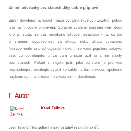
Zimní radovánky bez starostí díky dobré přípravě
Zimní dovolená na horách může být plná skvělých zážitků, pokud
jste na ni dobře připraveni. Správně zvolené pojištění vám dodá
klid a jistotu, že vás nečekané situace nezaskočí – ať už jde
o zranění, odpovědnost za škody, nebo ztrátu vybavení.
Nezapomeňte si před odjezdem ověřit, že vaše pojištění pokrývá
vše, co potřebujete, a že vám umožní užít si zimní sporty
bez starostí. Pokud si nejste jistí, jaké pojištění je pro vás
nejvhodnější, neváhejte využít kontaktů na tomto webu. Společně
najdeme optimální řešení pro vaši zimní dovolenou.
Autor
Karel Zelinka
Jsem
finanční konzultant a samostatný realitní makléř
,