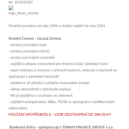
tel.: 603545087
Finanční poradce od roku 1999 a realitní makléř od roku 2004.
Realitní činnost - vázaná živnost
- prodej a pronájem bytu
- prodej a pronájem domů
- prodej a pronájem pozemků
- zajištění odhadu nemovitosti pro finanční úřad i děditské řizení
- kupní smlouvy a smlouvy o smlouvě budoucí, smlouva o úschově ve
spolupráci s advokátní kanceláří
- asistence při předání a přepisu dodavatele energií
- výkup nemovitostí s vyřešením exekucí
- RK je pojištěna v souhladu se zákonem
- zajištění energetického štítku, PENB ve spolupráci s certifikovaným
odborníkem
POUČENÍ SPOTŘEBITELE - VZOR ODSTOUPENÍ OD SMLOUVY
Bankovní úvěry - spolupracuji s TOMAN FINANCE GROUP s.r.o.