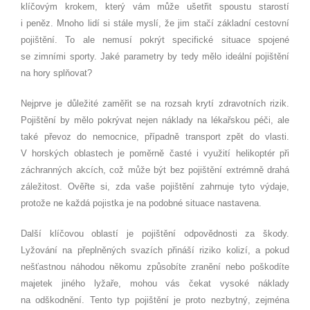
klíčovým krokem, který vám může ušetřit spoustu starostí
i peněz. Mnoho lidí si stále myslí, že jim stačí základní cestovní
pojištění. To ale nemusí pokrýt specifické situace spojené
se zimními sporty. Jaké parametry by tedy mělo ideální pojištění
na hory splňovat?
Nejprve je důležité zaměřit se na rozsah krytí zdravotních rizik.
Pojištění by mělo pokrývat nejen náklady na lékařskou péči, ale
také převoz do nemocnice, případně transport zpět do vlasti.
V horských oblastech je poměrně časté i využití helikoptér při
záchranných akcích, což může být bez pojištění extrémně drahá
záležitost. Ověřte si, zda vaše pojištění zahrnuje tyto výdaje,
protože ne každá pojistka je na podobné situace nastavena.
Další klíčovou oblastí je pojištění odpovědnosti za škody.
Lyžování na přeplněných svazích přináší riziko kolizí, a pokud
nešťastnou náhodou někomu způsobíte zranění nebo poškodíte
majetek jiného lyžaře, mohou vás čekat vysoké náklady
na odškodnění. Tento typ pojištění je proto nezbytný, zejména