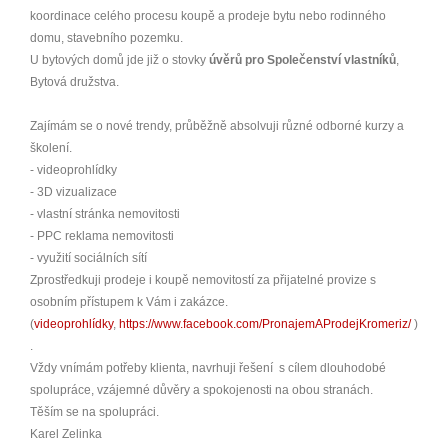
koordinace celého procesu koupě a prodeje bytu nebo rodinného
domu, stavebního pozemku.
U bytových domů jde již o stovky
úvěrů pro Společenství vlastníků
,
Bytová družstva.
Zajímám se o nové trendy, průběžně absolvuji různé odborné kurzy a
školení.
- videoprohlídky
- 3D vizualizace
- vlastní stránka nemovitosti
- PPC reklama nemovitosti
- využití sociálních sítí
Zprostředkuji prodeje i koupě nemovitostí za přijatelné provize s
osobním přístupem k Vám i zakázce.
(
videoprohlídky
,
https://www.facebook.com/PronajemAProdejKromeriz/
)
.
Vždy vnímám potřeby klienta, navrhuji řešení s cílem dlouhodobé
spolupráce, vzájemné důvěry a spokojenosti na obou stranách.
Těším se na spolupráci.
Karel Zelinka