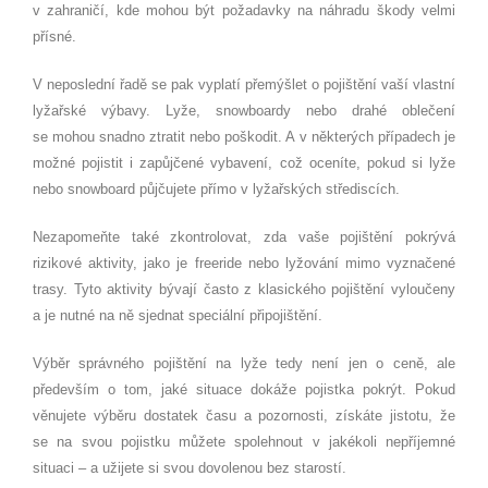
v zahraničí, kde mohou být požadavky na náhradu škody velmi
přísné.
V neposlední řadě se pak vyplatí přemýšlet o pojištění vaší vlastní
lyžařské výbavy. Lyže, snowboardy nebo drahé oblečení
se mohou snadno ztratit nebo poškodit. A v některých případech je
možné pojistit i zapůjčené vybavení, což oceníte, pokud si lyže
nebo snowboard půjčujete přímo v lyžařských střediscích.
Nezapomeňte také zkontrolovat, zda vaše pojištění pokrývá
rizikové aktivity, jako je freeride nebo lyžování mimo vyznačené
trasy. Tyto aktivity bývají často z klasického pojištění vyloučeny
a je nutné na ně sjednat speciální připojištění.
Výběr správného pojištění na lyže tedy není jen o ceně, ale
především o tom, jaké situace dokáže pojistka pokrýt. Pokud
věnujete výběru dostatek času a pozornosti, získáte jistotu, že
se na svou pojistku můžete spolehnout v jakékoli nepříjemné
situaci – a užijete si svou dovolenou bez starostí.