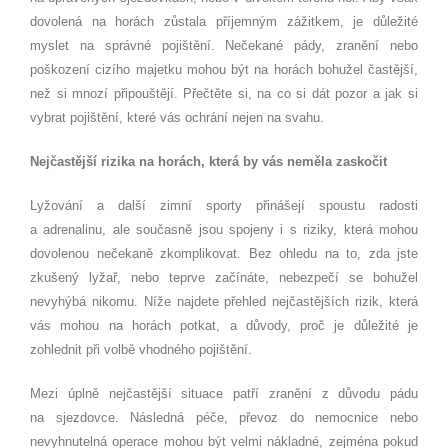
dovolená na horách zůstala příjemným zážitkem, je důležité
myslet na správné pojištění. Nečekané pády, zranění nebo
poškození cizího majetku mohou být na horách bohužel častější,
než si mnozí připouštějí. Přečtěte si, na co si dát pozor a jak si
vybrat pojištění, které vás ochrání nejen na svahu.
Nejčastější rizika na horách, která by vás neměla zaskočit
Lyžování a další zimní sporty přinášejí spoustu radosti
a adrenalinu, ale současně jsou spojeny i s riziky, která mohou
dovolenou nečekaně zkomplikovat. Bez ohledu na to, zda jste
zkušený lyžař, nebo teprve začínáte, nebezpečí se bohužel
nevyhýbá nikomu. Níže najdete přehled nejčastějších rizik, která
vás mohou na horách potkat, a důvody, proč je důležité je
zohlednit při volbě vhodného pojištění.
Mezi úplně nejčastější situace patří zranění z důvodu pádu
na sjezdovce. Následná péče, převoz do nemocnice nebo
nevyhnutelná operace mohou být velmi nákladné, zejména pokud