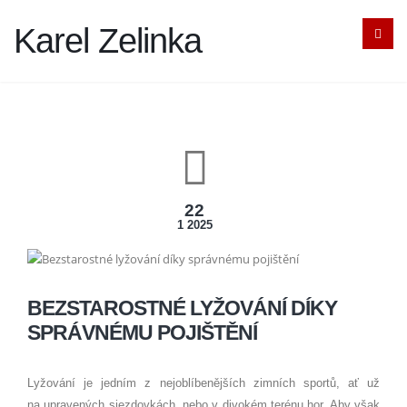
Karel Zelinka
22
1 2025
BEZSTAROSTNÉ LYŽOVÁNÍ DÍKY
SPRÁVNÉMU POJIŠTĚNÍ
Lyžování je jedním z nejoblíbenějších zimních sportů, ať už
na upravených sjezdovkách, nebo v divokém terénu hor. Aby však