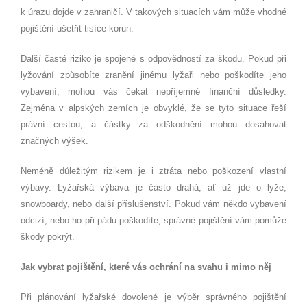
k úrazu dojde v zahraničí. V takových situacích vám může vhodné
pojištění ušetřit tisíce korun.
Další časté riziko je spojené s odpovědností za škodu. Pokud při
lyžování způsobíte zranění jinému lyžaři nebo poškodíte jeho
vybavení, mohou vás čekat nepříjemné finanční důsledky.
Zejména v alpských zemích je obvyklé, že se tyto situace řeší
právní cestou, a částky za odškodnění mohou dosahovat
značných výšek.
Neméně důležitým rizikem je i ztráta nebo poškození vlastní
výbavy. Lyžařská výbava je často drahá, ať už jde o lyže,
snowboardy, nebo další příslušenství. Pokud vám někdo vybavení
odcizí, nebo ho při pádu poškodíte, správné pojištění vám pomůže
škody pokrýt.
Jak vybrat pojištění, které vás ochrání na svahu i mimo něj
Při plánování lyžařské dovolené je výběr správného pojištění