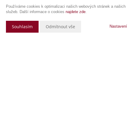
Používáme cookies k optimalizaci našich webových stránek a našich
služeb. Další informace o cookies
najdete zde
.
Souhlasím
Odmítnout vše
Nastavení
Popis nemovitosti
Byt na prodej o velikosti dispozice 2+kk s terasou ve 2.
patře zděného bytového domu z roku 2007 v širšim centru
města, nedaleko Hanáckého náměstí. Celková podlahové
2
plocha 61,25 m
Bytová jednotka sestává z: kuchyně + jídelna o výměře
2,
2
11,66 m
obývací pokoj o výměře 21,31 m
, ložnice 10,22
2
2
2
m
, koupelny o výměře 4,38 m
, WC o výměře 1,42 m
,
2
2
předsíň o výměře 6,62 m
, předsíň o výměře 1,64 m
, sklep
2
2
4,00 m
, balkon 15,33 m