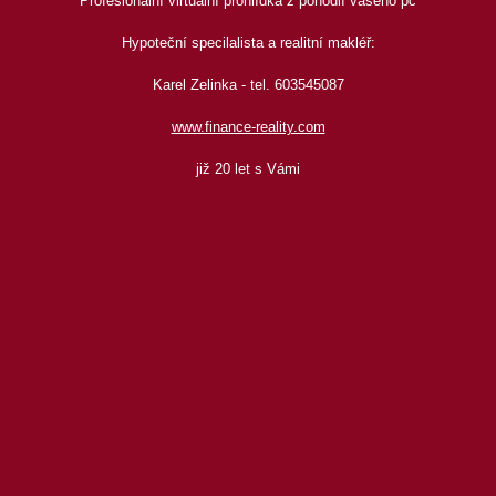
Profesionální virtuální prohlídka z pohodlí vašeho pc
Hypoteční specilalista a realitní makléř:
Karel Zelinka - tel. 603545087
www.finance-reality.com
již 20 let s Vámi